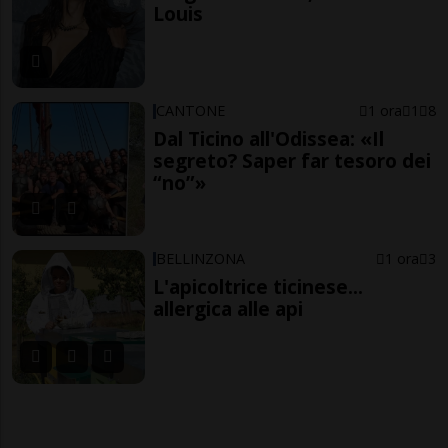
Louis
CANTONE
1 ora
1
8
Dal Ticino all'Odissea: «Il
segreto? Saper far tesoro dei
“no”»
BELLINZONA
1 ora
3
L'apicoltrice ticinese...
allergica alle api