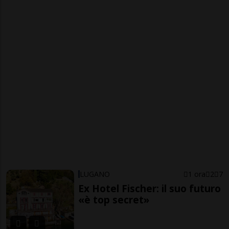
LUGANO
1 ora
2
7
Ex Hotel Fischer: il suo futuro
«è top secret»