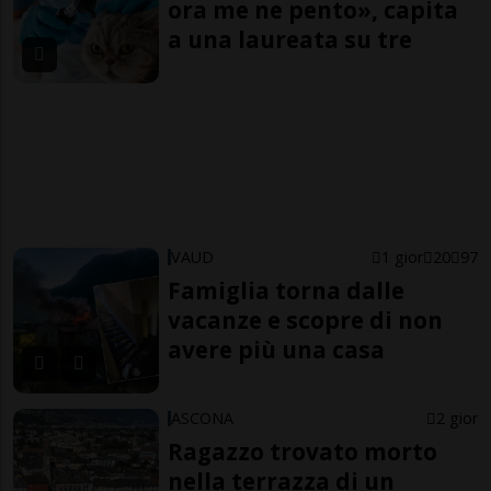
ora me ne pento», capita
a una laureata su tre
VAUD
1 gior
20
97
Famiglia torna dalle
vacanze e scopre di non
avere più una casa
ASCONA
2 gior
Ragazzo trovato morto
nella terrazza di un