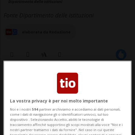
Dipartimento delle istituzioni
Fonte Dipartimento delle istituzioni
elaborata da Redazione
04 mar 2026 - 14:23
AIROLO - Domenica 8 marzo presso il
Centro di formazione sulle valanghe
La vostra privacy è per noi molto importante
Noi e i nostri
594
partner archiviamo e accediamo ai dati personali,
(Avalanche Training Center) di Airolo
come i dati di navigazione gli o identificatori univoci, sul tuo
dispositivo . Selezionando Accetto, abiliti le tecnologie di
Pesciüm si terrà una giornata dedicata
tracciamento affinché supportino gli scopi mostrati alla voce "Noi e i
nostri partner trattiamo i dati da fornire". Nel caso in cui queste
alla prevenzione dei rischi legati alle
tecnologie dovessero essere disabilitate, alcuni contenuti e annunci