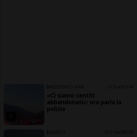
MEZZOVICO-VIRA
15 ore
149
«Ci siamo sentiti
abbandonati»: ora parla la
polizia
QUINTO
17 ore
8
38