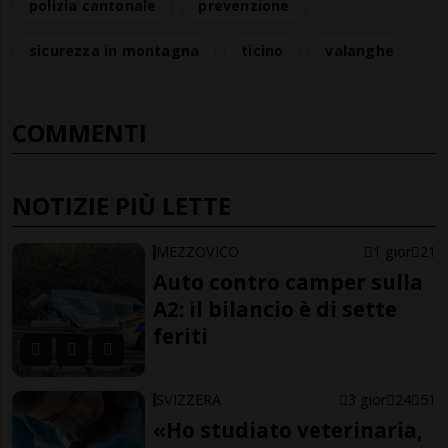
polizia cantonale
prevenzione
sicurezza in montagna
ticino
valanghe
COMMENTI
NOTIZIE PIÙ LETTE
MEZZOVICO
1 gior
21
Auto contro camper sulla
A2: il bilancio è di sette
feriti
SVIZZERA
3 gior
24
51
«Ho studiato veterinaria,