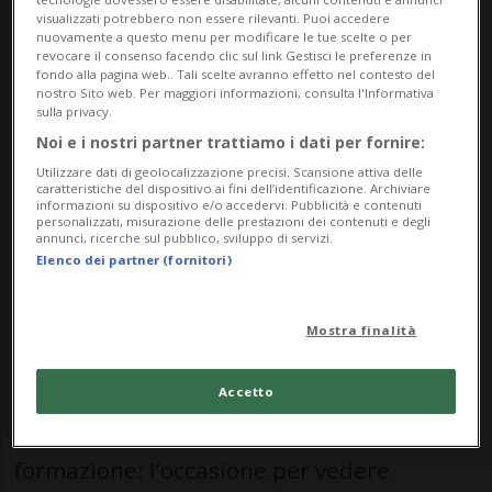
visualizzati potrebbero non essere rilevanti. Puoi accedere
valanghe.
nuovamente a questo menu per modificare le tue scelte o per
revocare il consenso facendo clic sul link Gestisci le preferenze in
fondo alla pagina web.. Tali scelte avranno effetto nel contesto del
Il Gruppo Ricerche e Constatazioni (GRC)
nostro Sito web. Per maggiori informazioni, consulta l'Informativa
sulla privacy.
della Polizia cantonale, insieme ad alcuni
Noi e i nostri partner trattiamo i dati per fornire:
soccorritori del Soccorso Alpino Ticino
Utilizzare dati di geolocalizzazione precisi. Scansione attiva delle
caratteristiche del dispositivo ai fini dell’identificazione. Archiviare
(SATI), sarà a disposizione degli interessati
informazioni su dispositivo e/o accedervi. Pubblicità e contenuti
personalizzati, misurazione delle prestazioni dei contenuti e degli
per fornire utili consigli e proporre
annunci, ricerche sul pubblico, sviluppo di servizi.
Elenco dei partner (fornitori)
esercitazioni di ricerca di persone
utilizzando il kit ARTVA.
Mostra finalità
Durante la giornata sarà inoltre presente
Accetto
l’unità cinofila del SATI per un momento di
formazione: l’occasione per vedere