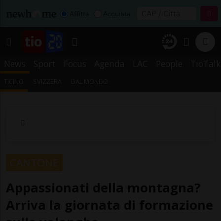
Affitta
Acquista
News
Sport
Focus
Agenda
LAC
People
TioTalk
TICINO
SVIZZERA
DAL MONDO
CANTONE
Appassionati della montagna?
Arriva la giornata di formazione