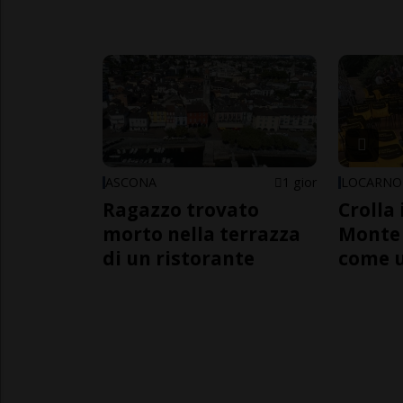
ASCONA
1 gior
LOCARNO
Ragazzo trovato
Crolla 
morto nella terrazza
Monte 
di un ristorante
come 