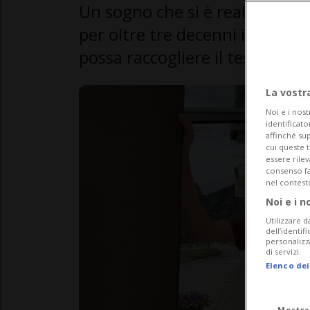
Un sogno che si è realizzato, la
per oltre tre decenni in Val di
possa raccogliere il testimone
La vostr
Noi e i nost
identificato
affinché sup
cui queste 
essere rile
consenso fac
nel contest
Noi e i n
Utilizzare d
dell’identif
personalizz
di servizi.
Elenco dei
Mostra