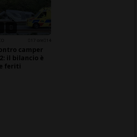
CO
17 ore
14
ontro camper
2: il bilancio è
e feriti