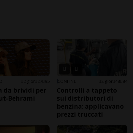
NO
2 gior
27
95
CONFINE
2 gior
48
84
a da brividi per
Controlli a tappeto
ut-Behrami
sui distributori di
benzina: applicavano
prezzi truccati