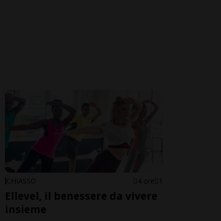
CHIASSO
4 ore
1
Ellevel, il benessere da vivere
insieme