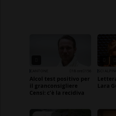
CANTONE
18 ore
156
SCI ALPI
Alcol test positivo per
Letter
il granconsigliere
Lara G
Censi: c'è la recidiva