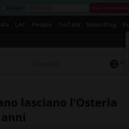
Acquista
nda
LAC
People
TioTalk
NewsBlog
R
Segnalaci
no lasciano l'Osteria
 anni