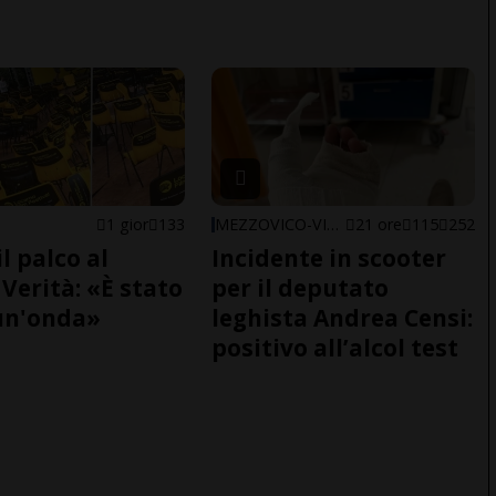
1 gior
133
MEZZOVICO-VIRA
21 ore
115
252
il palco al
Incidente in scooter
Verità: «È stato
per il deputato
un'onda»
leghista Andrea Censi:
positivo all’alcol test