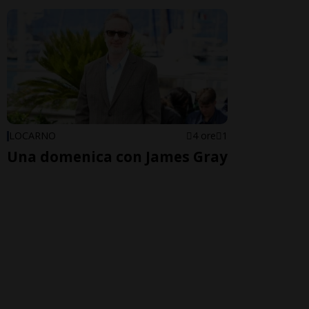
LOCARNO
4 ore
1
Una domenica con James Gray