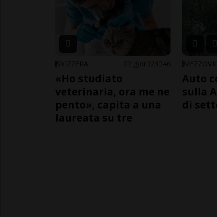
SVIZZERA
2 gior
23
46
MEZZOVI
«Ho studiato
Auto c
veterinaria, ora me ne
sulla A
pento», capita a una
di sett
laureata su tre