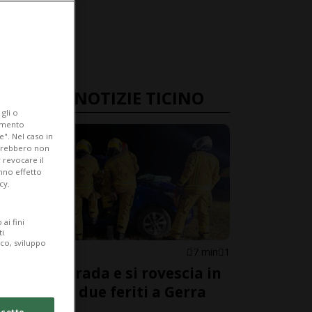
ULTIME NOTIZIE TICINO
gli o
iamento
e". Nel caso in
potrebbero non
 revocare il
anno effetto
cy.
ai fini
ti
ico, sviluppo
VERZASCA
7 min
1
Esce di strada e si rovescia in
un prato: due feriti a Gerra
Verzasca
cetto