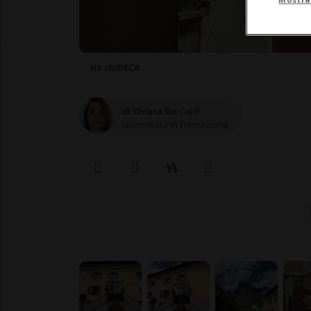
tio.ch/DECA
di Chiara De Carli
Giornalista in formazione