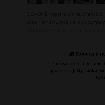
OLIVONE - Aprire un ristorante e l
casa ristrutturata dal suo compagno
Annemarie Emch - conosciuta ai pi
dell’Osteria Ce...
🔐 Sblocca il n
Sottoscrivi un abbonamen
oppure scegli
MyTioAbo
per 
app 