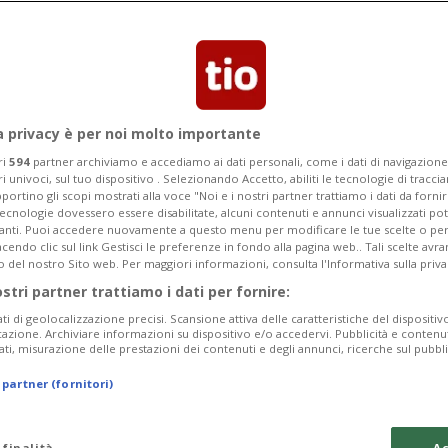
 definiscono così la loro attività spesa
 Blenio. Ora alla ricerca di qualcuno che
.
a privacy è per noi molto importante
ri
594
partner archiviamo e accediamo ai dati personali, come i dati di navigazione 
ri univoci, sul tuo dispositivo . Selezionando Accetto, abiliti le tecnologie di tracc
portino gli scopi mostrati alla voce "Noi e i nostri partner trattiamo i dati da fornir
tecnologie dovessero essere disabilitate, alcuni contenuti e annunci visualizzati 
vanti. Puoi accedere nuovamente a questo menu per modificare le tue scelte o per
endo clic sul link Gestisci le preferenze in fondo alla pagina web.. Tali scelte avr
o del nostro Sito web. Per maggiori informazioni, consulta l'Informativa sulla priva
ostri partner trattiamo i dati per fornire:
ati di geolocalizzazione precisi. Scansione attiva delle caratteristiche del dispositivo 
icazione. Archiviare informazioni su dispositivo e/o accedervi. Pubblicità e contenu
ati, misurazione delle prestazioni dei contenuti e degli annunci, ricerche sul pubbl
 partner (fornitori)
 finalità
Ac