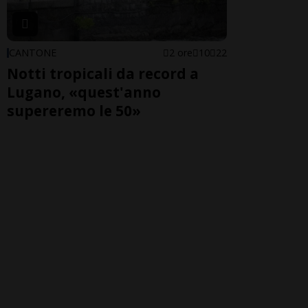
CANTONE
2 ore
10
22
Notti tropicali da record a
Lugano, «quest'anno
supereremo le 50»