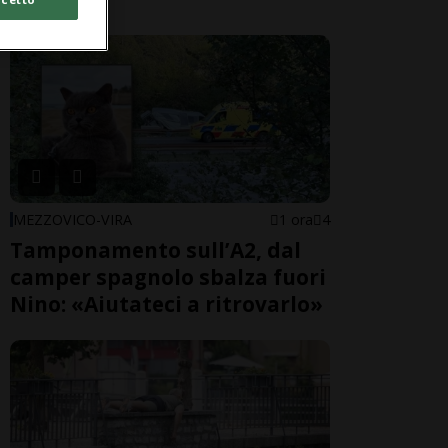
MEZZOVICO-VIRA
1 ora
4
Tamponamento sull’A2, dal
camper spagnolo sbalza fuori
Nino: «Aiutateci a ritrovarlo»