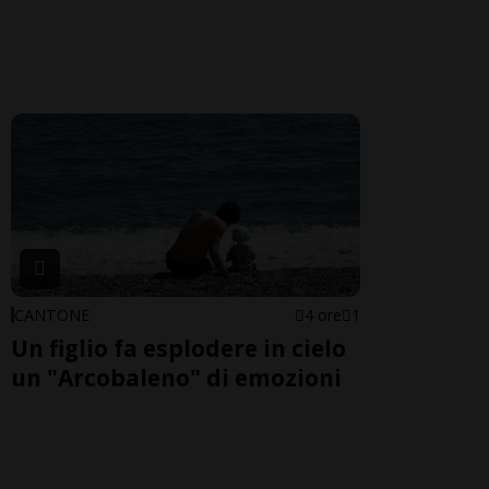
CANTONE
4 ore
1
Un figlio fa esplodere in cielo
un "Arcobaleno" di emozioni