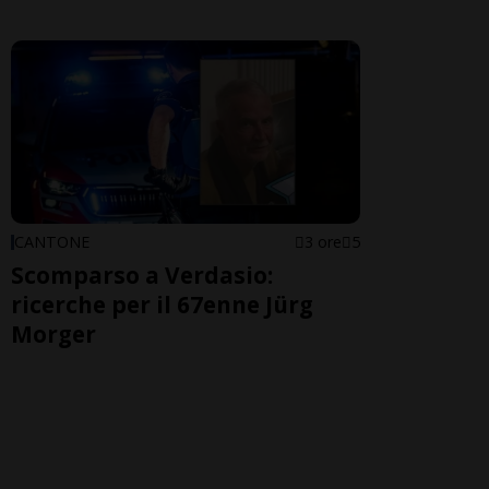
CANTONE
3 ore
5
Scomparso a Verdasio:
ricerche per il 67enne Jürg
Morger