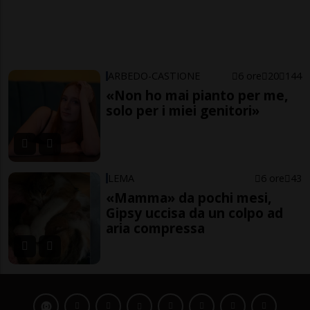
ARBEDO-CASTIONE
6 ore
20
144
«Non ho mai pianto per me,
solo per i miei genitori»
LEMA
6 ore
43
«Mamma» da pochi mesi,
Gipsy uccisa da un colpo ad
aria compressa