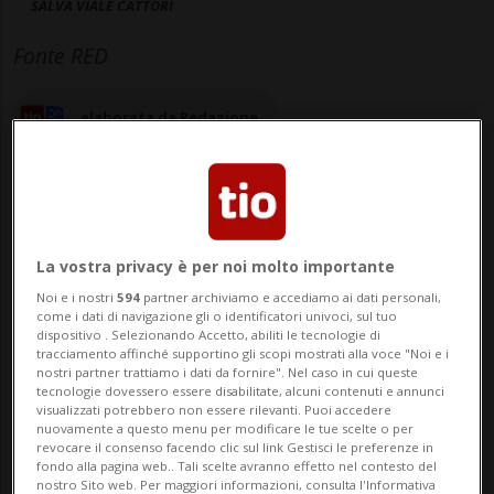
SALVA VIALE CATTORI
Fonte RED
elaborata da Redazione
20 mag 2025 - 13:17
La vostra privacy è per noi molto importante
Noi e i nostri
594
partner archiviamo e accediamo ai dati personali,
come i dati di navigazione gli o identificatori univoci, sul tuo
LOCARNO - Il comitato Salva Viale Cattori
dispositivo . Selezionando Accetto, abiliti le tecnologie di
tracciamento affinché supportino gli scopi mostrati alla voce "Noi e i
ha voluto ribadire in una nota stampa
nostri partner trattiamo i dati da fornire". Nel caso in cui queste
tecnologie dovessero essere disabilitate, alcuni contenuti e annunci
«con fermezza che nessuno è contrario
visualizzati potrebbero non essere rilevanti. Puoi accedere
nuovamente a questo menu per modificare le tue scelte o per
alla sistemazione del nodo intermodale
revocare il consenso facendo clic sul link Gestisci le preferenze in
fondo alla pagina web.. Tali scelte avranno effetto nel contesto del
alla Stazione FFS di Locarno-Muralto anzi,
nostro Sito web. Per maggiori informazioni, consulta l'Informativa