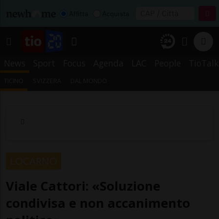
Affitta
Acquista
News
Sport
Focus
Agenda
LAC
People
TioTalk
TICINO
SVIZZERA
DAL MONDO
LOCARNO
Viale Cattori: «Soluzione
condivisa e non accanimento