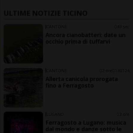
ULTIME NOTIZIE TICINO
CANTONE
43 sec
Ancora cianobatteri: date un
occhio prima di tuffarvi
CANTONE
2 ore
14
124
Allerta canicola prorogata
fino a Ferragosto
LUGANO
2 ore
Ferragosto a Lugano: musica
dal mondo e danze sotto le