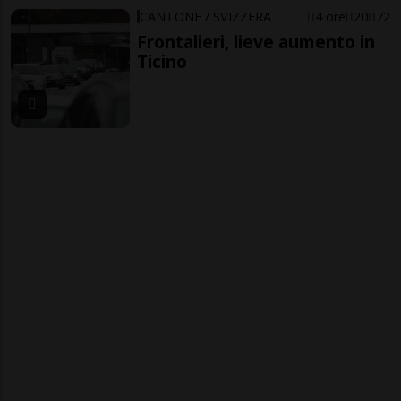
CANTONE / SVIZZERA
4 ore
20
72
Frontalieri, lieve aumento in
Ticino