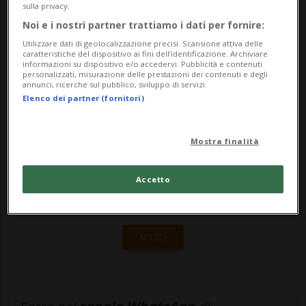
sulla privacy.
di fronte all’incapacità politica di
Noi e i nostri partner trattiamo i dati per fornire:
portare...
Utilizzare dati di geolocalizzazione precisi. Scansione attiva delle
caratteristiche del dispositivo ai fini dell’identificazione. Archiviare
informazioni su dispositivo e/o accedervi. Pubblicità e contenuti
personalizzati, misurazione delle prestazioni dei contenuti e degli
annunci, ricerche sul pubblico, sviluppo di servizi.
🔐 Sblocca il nostro archivio
Elenco dei partner (fornitori)
esclusivo!
Sottoscrivi un abbonamento
Archivio
per
Mostra finalità
leggere questo articolo, oppure scegli
MyTioAbo
per accedere all'archivio e
Accetto
navigare su sito e app senza pubblicità.
ACCEDI