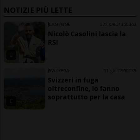
NOTIZIE PIÙ LETTE
CANTONE
22 ore
135
362
Nicolò Casolini lascia la
RSI
SVIZZERA
1 gior
95
139
Svizzeri in fuga
oltreconfine, lo fanno
soprattutto per la casa