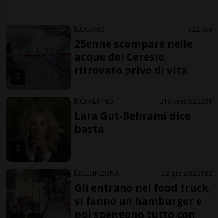
LUGANO
22 ore
25enne scompare nelle
acque del Ceresio,
ritrovato privo di vita
SCI ALPINO
19 ore
62
281
Lara Gut-Behrami dice
basta
BELLINZONA
2 gior
82
192
Gli entrano nel food truck,
si fanno un hamburger e
poi spengono tutto con