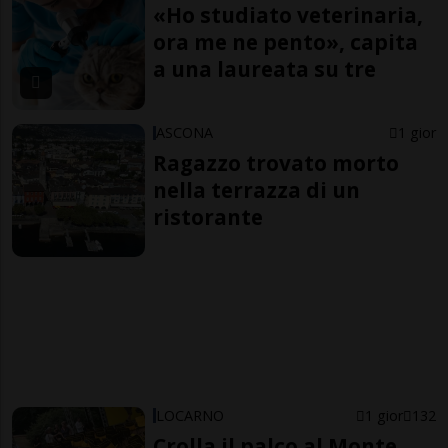
«Ho studiato veterinaria,
ora me ne pento», capita
a una laureata su tre
ASCONA
1 gior
Ragazzo trovato morto
nella terrazza di un
ristorante
LOCARNO
1 gior
132
Crolla il palco al Monte