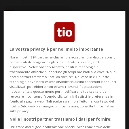
elaborata da Redazione
La vostra privacy è per noi molto importante
21 gen 2025 - 11:33
2
Noi e i nostri
594
partner archiviamo e accediamo ai dati personali,
come i dati di navigazione gli o identificatori univoci, sul tuo
dispositivo . Selezionando Accetto, abiliti le tecnologie di
BELLINZONA - «È un settore che garantisce
tracciamento affinché supportino gli scopi mostrati alla voce "Noi e i
nostri partner trattiamo i dati da fornire". Nel caso in cui queste
affidabilità a tutto il tessuto economico
tecnologie dovessero essere disabilitate, alcuni contenuti e annunci
visualizzati potrebbero non essere rilevanti. Puoi accedere
cantonale». Con queste parole il
nuovamente a questo menu per modificare le tue scelte o per
revocare il consenso facendo clic sul link Gestisci le preferenze in
Dipartimento delle istituzioni (DI) e la
fondo alla pagina web.. Tali scelte avranno effetto nel contesto del
nostro Sito web. Per maggiori informazioni, consulta l'Informativa
Divisione della giustizia hanno tracciato
sulla privacy.
Noi e i nostri partner trattiamo i dati per fornire:
un bilancio «dell'intesa attività» svolta n...
Utilizzare dati di geolocalizzazione precisi. Scansione attiva delle