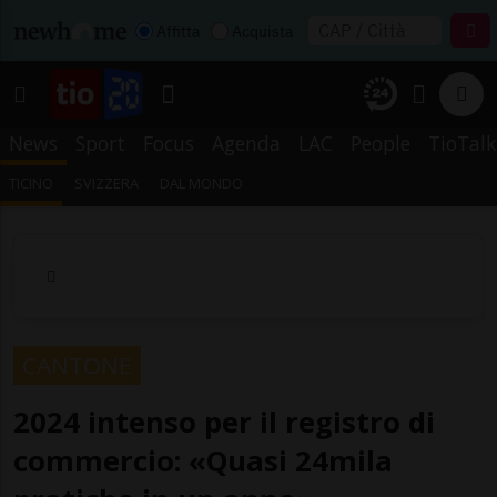
Affitta
Acquista
News
Sport
Focus
Agenda
LAC
People
TioTalk
TICINO
SVIZZERA
DAL MONDO
CANTONE
2024 intenso per il registro di
commercio: «Quasi 24mila