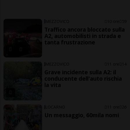
MEZZOVICO
10 ore
59
Traffico ancora bloccato sulla
A2, automobilisti in strada e
tanta frustrazione
MEZZOVICO
11 ore
14
Grave incidente sulla A2: il
conducente dell'auto rischia
la vita
LOCARNO
11 ore
26
Un messaggio, 60mila nomi