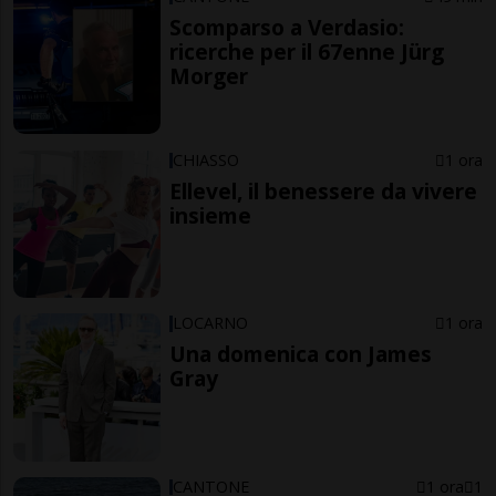
Scomparso a Verdasio:
ricerche per il 67enne Jürg
Morger
CHIASSO
1 ora
Ellevel, il benessere da vivere
insieme
LOCARNO
1 ora
Una domenica con James
Gray
CANTONE
1 ora
1