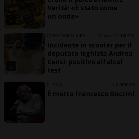
Verità: «È stato come
un'onda»
MEZZOVICO-VIRA
18 ore
113
251
Incidente in scooter per il
deputato leghista Andrea
Censi: positivo all’alcol
test
ITALIA
2 gior
19
È morto Francesco Guccini