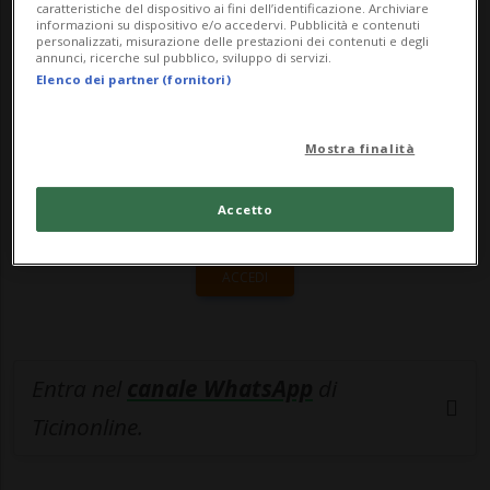
caratteristiche del dispositivo ai fini dell’identificazione. Archiviare
informazioni su dispositivo e/o accedervi. Pubblicità e contenuti
🔐 Sblocca il nostro archivio
personalizzati, misurazione delle prestazioni dei contenuti e degli
annunci, ricerche sul pubblico, sviluppo di servizi.
esclusivo!
Elenco dei partner (fornitori)
Sottoscrivi un abbonamento
Archivio
per
Mostra finalità
leggere questo articolo, oppure scegli
MyTioAbo
per accedere all'archivio e
Accetto
navigare su sito e app senza pubblicità.
ACCEDI
Entra nel
canale WhatsApp
di
Ticinonline.