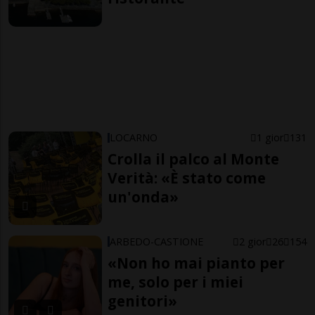
LOCARNO
1 gior
131
Crolla il palco al Monte
Verità: «È stato come
un'onda»
ARBEDO-CASTIONE
2 gior
26
154
«Non ho mai pianto per
me, solo per i miei
genitori»