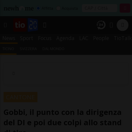
Affitta
Acquista
News
Sport
Focus
Agenda
LAC
People
TioTalk
TICINO
SVIZZERA
DAL MONDO
CANTONE
Gobbi, il punto con la dirigenza
del DI e poi due colpi allo stand