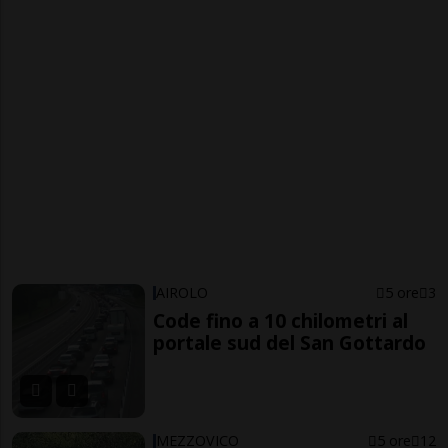
AIROLO
5 ore
3
Code fino a 10 chilometri al
portale sud del San Gottardo
MEZZOVICO
5 ore
12