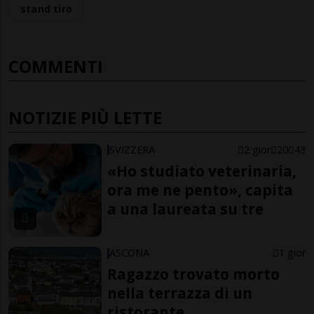
stand tiro
COMMENTI
NOTIZIE PIÙ LETTE
SVIZZERA
2 gior
20
43
«Ho studiato veterinaria,
ora me ne pento», capita
a una laureata su tre
ASCONA
1 gior
Ragazzo trovato morto
nella terrazza di un
ristorante