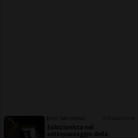
SANT'ANTONINO
10 ore
47
99
Esibizionista nel
sottopassaggio della