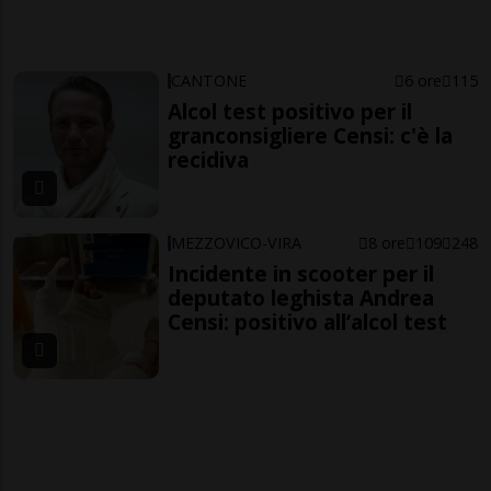
CANTONE
6 ore
115
Alcol test positivo per il
granconsigliere Censi: c'è la
recidiva
MEZZOVICO-VIRA
8 ore
109
248
Incidente in scooter per il
deputato leghista Andrea
Censi: positivo all’alcol test