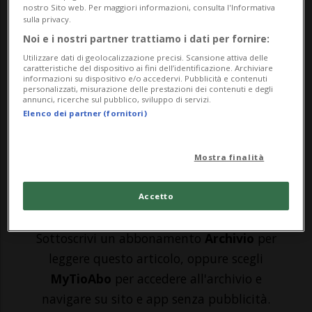
nostro Sito web. Per maggiori informazioni, consulta l'Informativa
MENDRISIO - Martedì 16 maggio si è
sulla privacy.
Noi e i nostri partner trattiamo i dati per fornire:
tenuto il primo pomeriggio dipartimentale
Utilizzare dati di geolocalizzazione precisi. Scansione attiva delle
della nuova legislatura. Un momento
caratteristiche del dispositivo ai fini dell’identificazione. Archiviare
informazioni su dispositivo e/o accedervi. Pubblicità e contenuti
dedicato all’incontro tra il Direttore e le
personalizzati, misurazione delle prestazioni dei contenuti e degli
annunci, ricerche sul pubblico, sviluppo di servizi.
funzionarie e i funzionari dirigenti del
Elenco dei partner (fornitori)
Dipartimento delle istituzioni. ...
Mostra finalità
🔐 Sblocca il nostro archivio
Accetto
esclusivo!
Sottoscrivi un abbonamento
Archivio
per
leggere questo articolo, oppure scegli
MyTioAbo
per accedere all'archivio e
navigare su sito e app senza pubblicità.