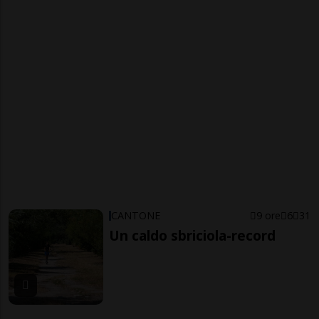
CANTONE
9 ore
6
31
Un caldo sbriciola-record