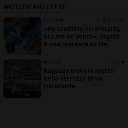
NOTIZIE PIÙ LETTE
SVIZZERA
1 gior
20
43
«Ho studiato veterinaria,
ora me ne pento», capita
a una laureata su tre
ASCONA
1 gior
Ragazzo trovato morto
nella terrazza di un
ristorante