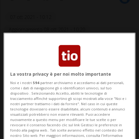
07 ott 2021 - 10:12
Aggiornamento 08 ott 2021 - 10:20
Tra le misure, l’estensione da 18 a 19
settimane del congedo maternità
retribuito e ulteriori 5 giorni di
La vostra privacy è per noi molto importante
congedo per i neo-papà.
Noi e i nostri
594
partner archiviamo e accediamo ai dati personali,
come i dati di navigazione gli o identificatori univoci, sul tuo
dispositivo . Selezionando Accetto, abiliti le tecnologie di
tracciamento affinché supportino gli scopi mostrati alla voce "Noi e i
LUGANO - EOC e i rappresentanti del
nostri partner trattiamo i dati da fornire". Nel caso in cui queste
tecnologie dovessero essere disabilitate, alcuni contenuti e annunci
personale insieme ai Sindacati OCST e
visualizzati potrebbero non essere rilevanti. Puoi accedere
nuovamente a questo menu per modificare le tue scelte o per
VPOD, hanno raggiunto un accordo sul
revocare il consenso facendo clic sul link Gestisci le preferenze in
fondo alla pagina web.. Tali scelte avranno effetto nel contesto del
nostro Sito web. Per maggiori informazioni, consulta l'Informativa
rinnovo del contratto collettivo di lavoro