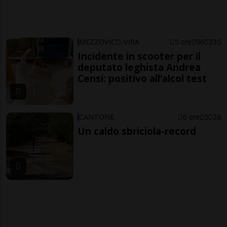
MEZZOVICO-VIRA
5 ore
96
235
Incidente in scooter per il
deputato leghista Andrea
Censi: positivo all’alcol test
CANTONE
6 ore
5
28
Un caldo sbriciola-record