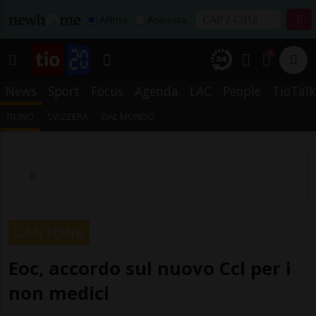
Affitta
Acquista
1
News
Sport
Focus
Agenda
LAC
People
TioTalk
TICINO
SVIZZERA
DAL MONDO
CANTONE
Eoc, accordo sul nuovo Ccl per i
non medici