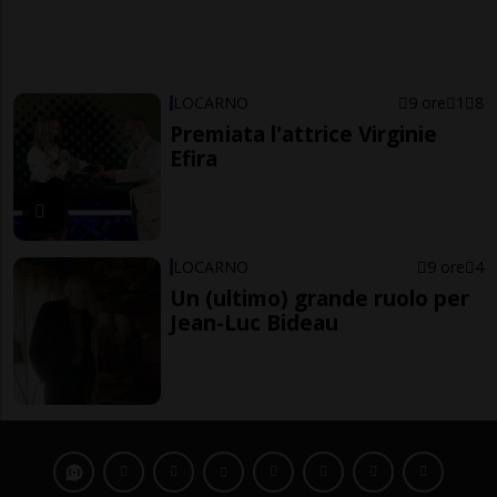
LOCARNO
9 ore
1
8
Premiata l'attrice Virginie
Efira
LOCARNO
9 ore
4
Un (ultimo) grande ruolo per
Jean-Luc Bideau