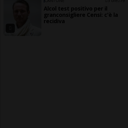
CANTONE
3 ore
79
Alcol test positivo per il
granconsigliere Censi: c'è la
recidiva