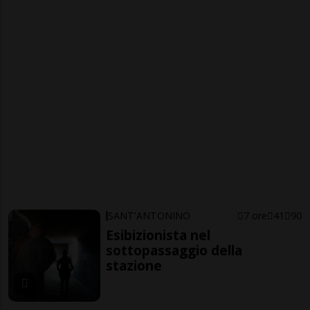
SANT'ANTONINO
7 ore
41
90
Esibizionista nel
sottopassaggio della
stazione