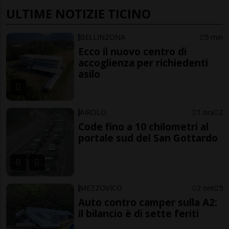
ULTIME NOTIZIE TICINO
BELLINZONA
5 min
Ecco il nuovo centro di
accoglienza per richiedenti
asilo
AIROLO
1 ora
2
Code fino a 10 chilometri al
portale sud del San Gottardo
MEZZOVICO
2 ore
5
Auto contro camper sulla A2:
il bilancio è di sette feriti