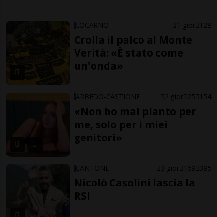
LOCARNO
1 gior
128
Crolla il palco al Monte
Verità: «È stato come
un'onda»
ARBEDO-CASTIONE
2 gior
25
154
«Non ho mai pianto per
me, solo per i miei
genitori»
CANTONE
3 gior
169
395
Nicolò Casolini lascia la
RSI