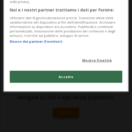
sulla privacy.
EOC (ROC) per tutti i collaboratori non
Noi e i nostri partner trattiamo i dati per fornire:
medici. Il nuovo ROC entrerà in vigore il
Utilizzare dati di geolocalizzazione precisi. Scansione attiva delle
caratteristiche del dispositivo ai fini dell’identificazione. Archiviare
informazioni su dispositivo e/o accedervi. Pubblicità e contenuti
1°...
personalizzati, misurazione delle prestazioni dei contenuti e degli
annunci, ricerche sul pubblico, sviluppo di servizi.
Elenco dei partner (fornitori)
🔐 Sblocca il nostro archivio
esclusivo!
Mostra finalità
Sottoscrivi un abbonamento
Archivio
per
Accetto
leggere questo articolo, oppure scegli
MyTioAbo
per accedere all'archivio e
navigare su sito e app senza pubblicità.
ACCEDI