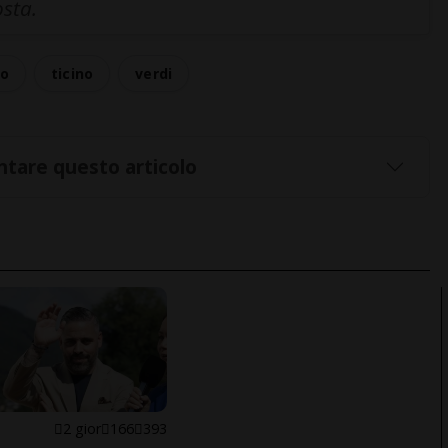
osta.
no
ticino
verdi
tare questo articolo
E
2 gior
166
393