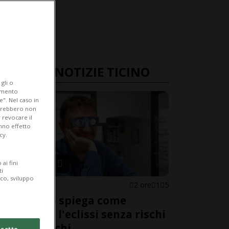
ULTIME NOTIZIE TICINO
gli o
iamento
e". Nel caso in
potrebbero non
 revocare il
anno effetto
cy.
ai fini
ti
ico, sviluppo
CANTONE
2 ore
1
5
L'esperto spiega come
guardare l'eclissi senza rischi
per gli occhi
cetto