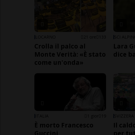
LOCARNO
21 ore
133
SCI ALPI
Crolla il palco al
Lara G
Monte Verità: «È stato
dice b
come un'onda»
ITALIA
1 gior
19
SVIZZERA
È morto Francesco
Il cal
Guccini
per tut