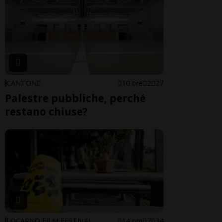
CANTONE
10 ore
2
27
Palestre pubbliche, perché
restano chiuse?
LOCARNO FILM FESTIVAL
14 ore
7
34