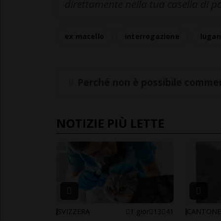
direttamente nella tua casella di p
ex macello
interrogazione
luga
Perché non è possibile commen
NOTIZIE PIÙ LETTE
SVIZZERA
1 gior
13
41
CANTON