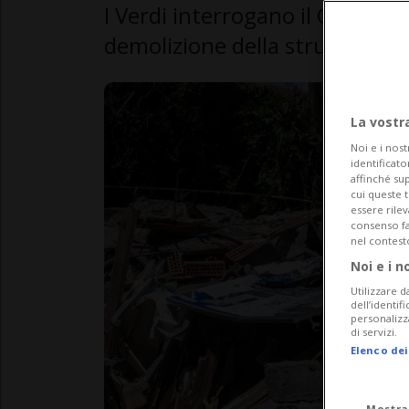
I Verdi interrogano il Consigli
demolizione della struttura o
La vostr
Noi e i nost
identificato
affinché sup
cui queste 
essere rile
consenso fac
nel contest
Noi e i n
Utilizzare d
dell’identif
personalizz
di servizi.
Elenco dei
Mostra