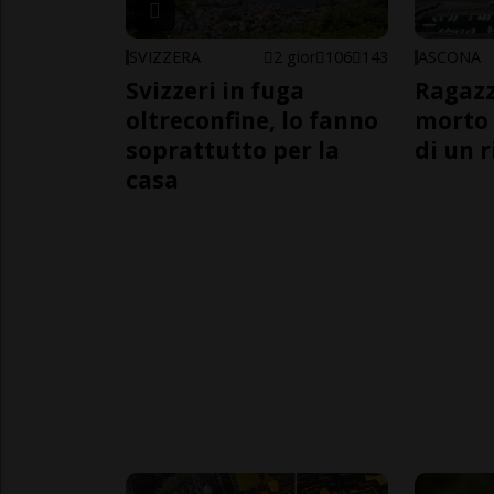
SVIZZERA
2 gior
106
143
ASCONA
Svizzeri in fuga
Ragazz
oltreconfine, lo fanno
morto 
soprattutto per la
di un 
casa