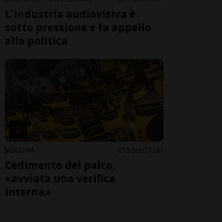
L'industria audiovisiva è
sotto pressione e fa appello
alla politica
ASCONA
15 ore
1
41
Cedimento del palco,
«avviata una verifica
interna»