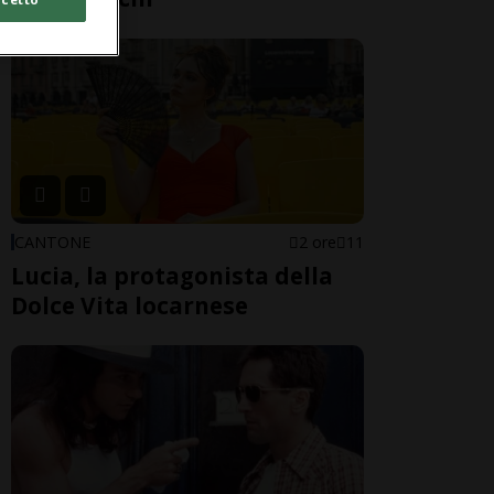
CANTONE
2 ore
11
Lucia, la protagonista della
Dolce Vita locarnese