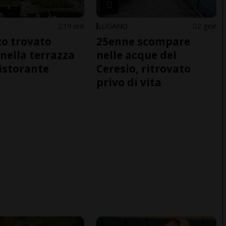
19 ore
LUGANO
2 gior
o trovato
25enne scompare
nella terrazza
nelle acque del
ristorante
Ceresio, ritrovato
privo di vita