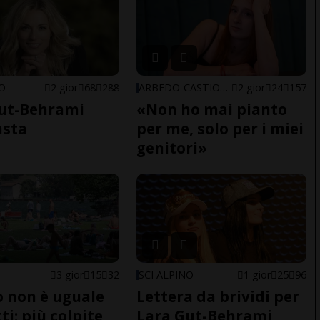
NO
2 gior
68
288
ARBEDO-CASTIONE
2 gior
24
157
ut-Behrami
«Non ho mai pianto
asta
per me, solo per i miei
genitori»
3 gior
15
32
SCI ALPINO
1 gior
25
96
do non è uguale
Lettera da brividi per
ti: più colpite
Lara Gut-Behrami