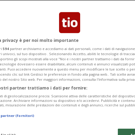
o di Stato sullo sgombero e la
ccupata dall'autogestione
a privacy è per noi molto importante
ri
594
partner archiviamo e accediamo ai dati personali, come i dati di navigazione 
ri univoci, sul tuo dispositivo . Selezionando Accetto, abiliti le tecnologie di tracc
portino gli scopi mostrati alla voce "Noi e i nostri partner trattiamo i dati da fornir
tecnologie dovessero essere disabilitate, alcuni contenuti e annunci visualizzati 
vanti. Puoi accedere nuovamente a questo menu per modificare le tue scelte o per
endo clic sul link Gestisci le preferenze in fondo alla pagina web.. Tali scelte avr
o del nostro Sito web. Per maggiori informazioni, consulta l'Informativa sulla priva
ostri partner trattiamo i dati per fornire:
ati di geolocalizzazione precisi. Scansione attiva delle caratteristiche del dispositivo 
icazione. Archiviare informazioni su dispositivo e/o accedervi. Pubblicità e contenu
ati, misurazione delle prestazioni dei contenuti e degli annunci, ricerche sul pubbl
 partner (fornitori)
 finalità
Ac