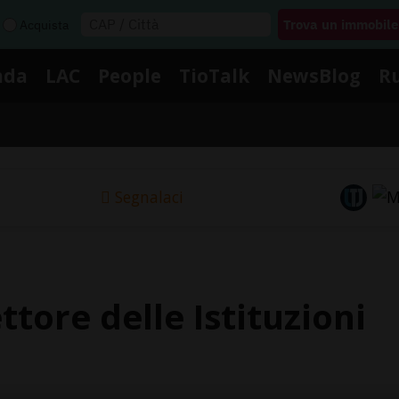
Acquista
nda
LAC
People
TioTalk
NewsBlog
R
Segnalaci
ettore delle Istituzioni