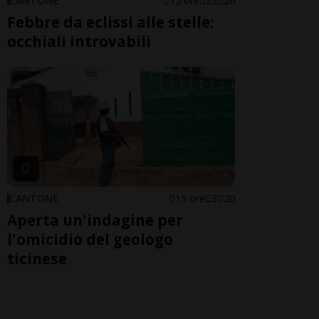
CANTONE
15 ore
22
26
Febbre da eclissi alle stelle:
occhiali introvabili
CANTONE
15 ore
3
20
Aperta un'indagine per
l'omicidio del geologo
ticinese