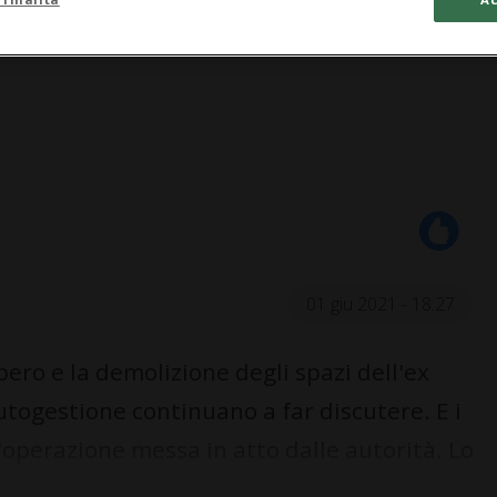
01 giu 2021 - 18:27
o e la demolizione degli spazi dell'ex
utogestione continuano a far discutere. E i
l'operazione messa in atto dalle autorità. Lo