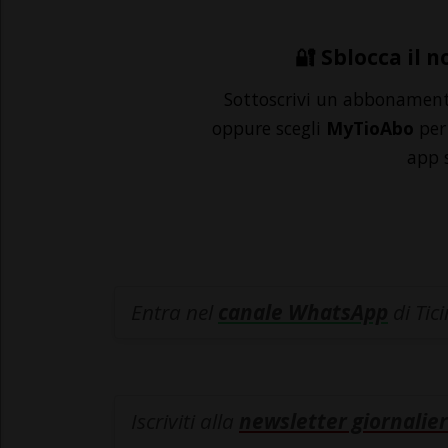
🔐 Sblocca il n
Sottoscrivi un abbonamen
oppure scegli
MyTioAbo
per 
app 
Entra nel
canale WhatsApp
di Tic
Iscriviti alla
newsletter giornalier