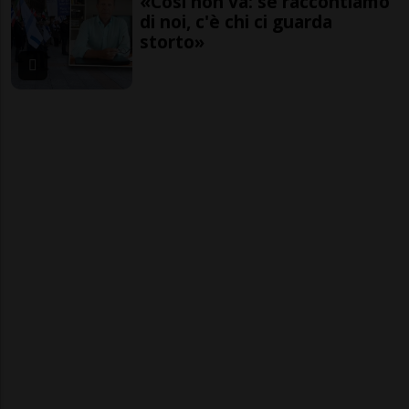
«Così non va: se raccontiamo
di noi, c'è chi ci guarda
storto»