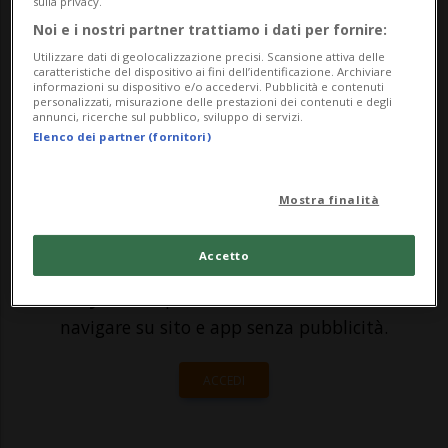
sulla privacy.
dovrebbe attribuire una maggiore
Noi e i nostri partner trattiamo i dati per fornire:
Utilizzare dati di geolocalizzazione precisi. Scansione attiva delle
importanza alle misure che combattono il
caratteristiche del dispositivo ai fini dell’identificazione. Archiviare
informazioni su dispositivo e/o accedervi. Pubblicità e contenuti
rumore direttamente alla fonte. ...
personalizzati, misurazione delle prestazioni dei contenuti e degli
annunci, ricerche sul pubblico, sviluppo di servizi.
Elenco dei partner (fornitori)
🔐 Sblocca il nostro archivio
esclusivo!
Mostra finalità
Sottoscrivi un abbonamento
Archivio
per
Accetto
leggere questo articolo, oppure scegli
MyTioAbo
per accedere all'archivio e
navigare su sito e app senza pubblicità.
ACCEDI