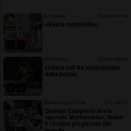
LOCARNO
9 ore
16
118
«Basta complicità»
LUGANESE
12 ore
39
80
Ciclista sull'A2 intercettato
dalla polizia
CAMPIONE D'ITALIA
13 ore
17
Quando Campione era la
«piccola Montecarlo». Rivive
il Circuito più piccolo del
mondo