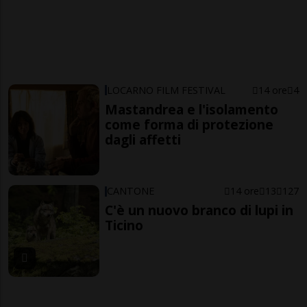
LOCARNO FILM FESTIVAL
14 ore
4
Mastandrea e l'isolamento
come forma di protezione
dagli affetti
CANTONE
14 ore
13
127
C'è un nuovo branco di lupi in
Ticino