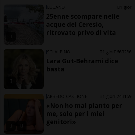
LUGANO
1 gior
25enne scompare nelle
acque del Ceresio,
ritrovato privo di vita
SCI ALPINO
1 gior
66
286
Lara Gut-Behrami dice
basta
ARBEDO-CASTIONE
1 gior
24
159
«Non ho mai pianto per
me, solo per i miei
genitori»