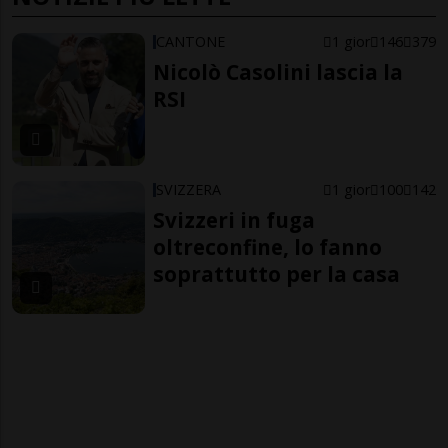
CANTONE
1 gior
146
379
Nicolò Casolini lascia la
RSI
SVIZZERA
1 gior
100
142
Svizzeri in fuga
oltreconfine, lo fanno
soprattutto per la casa