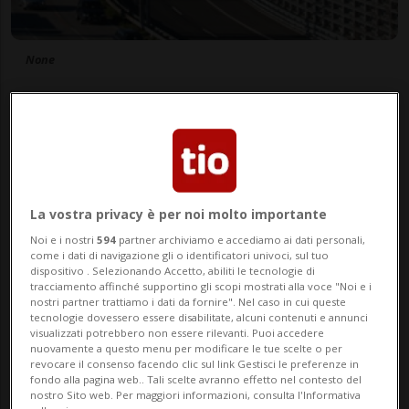
None
di Redazione
La vostra privacy è per noi molto importante
Noi e i nostri
594
partner archiviamo e accediamo ai dati personali,
03 ott 2007 - 11:43
come i dati di navigazione gli o identificatori univoci, sul tuo
dispositivo . Selezionando Accetto, abiliti le tecnologie di
Aggiornamento 19 nov 2014 - 06:02
tracciamento affinché supportino gli scopi mostrati alla voce "Noi e i
nostri partner trattiamo i dati da fornire". Nel caso in cui queste
tecnologie dovessero essere disabilitate, alcuni contenuti e annunci
visualizzati potrebbero non essere rilevanti. Puoi accedere
BERNA - La lotta all'inquinamento fonico
nuovamente a questo menu per modificare le tue scelte o per
revocare il consenso facendo clic sul link Gestisci le preferenze in
sulle strade svizzere procede, ma c'è
fondo alla pagina web.. Tali scelte avranno effetto nel contesto del
nostro Sito web. Per maggiori informazioni, consulta l'Informativa
ancora molto da fare. In particolare, si