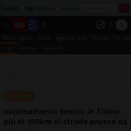
Affitta
Acquista
News
Sport
Focus
Agenda
LAC
People
TioTalk
TICINO
SVIZZERA
DAL MONDO
SVIZZERA
Inquinamento fonico: in Ticino
più di 100km di strade ancora da