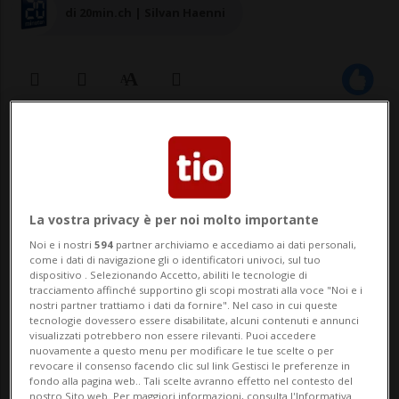
di 20min.ch | Silvan Haenni
08 dic 2024 - 14:31
La vostra privacy è per noi molto importante
Noi e i nostri
594
partner archiviamo e accediamo ai dati personali,
come i dati di navigazione gli o identificatori univoci, sul tuo
dispositivo . Selezionando Accetto, abiliti le tecnologie di
tracciamento affinché supportino gli scopi mostrati alla voce "Noi e i
nostri partner trattiamo i dati da fornire". Nel caso in cui queste
ZURIGO - Più supermercato, meno negozio
tecnologie dovessero essere disabilitate, alcuni contenuti e annunci
visualizzati potrebbero non essere rilevanti. Puoi accedere
specializzato; prezzi scontati invece di
nuovamente a questo menu per modificare le tue scelte o per
revocare il consenso facendo clic sul link Gestisci le preferenze in
filiali. La ristrutturazione di Migros è in
fondo alla pagina web.. Tali scelte avranno effetto nel contesto del
nostro Sito web. Per maggiori informazioni, consulta l'Informativa