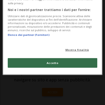
pieno svolgimento. L'amministratore
sulla privacy.
delegato Mario Irminger lo ha confermato
Noi e i nostri partner trattiamo i dati per fornire:
Utilizzare dati di geolocalizzazione precisi. Scansione attiva delle
a 20 Minuten alla fine di ottobre, pochi
caratteristiche del dispositivo ai fini dell’identificazione. Archiviare
informazioni su dispositivo e/o accedervi. Pubblicità e contenuti
giorn...
personalizzati, misurazione delle prestazioni dei contenuti e degli
annunci, ricerche sul pubblico, sviluppo di servizi.
Elenco dei partner (fornitori)
🔐 Sblocca il nostro archivio
esclusivo!
Mostra finalità
Sottoscrivi un abbonamento
Archivio
per
Accetto
leggere questo articolo, oppure scegli
MyTioAbo
per accedere all'archivio e
navigare su sito e app senza pubblicità.
ACCEDI