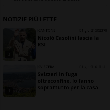
NOTIZIE PIÙ LETTE
CANTONE
1 gior
150
379
Nicolò Casolini lascia la
RSI
SVIZZERA
1 gior
101
141
Svizzeri in fuga
oltreconfine, lo fanno
soprattutto per la casa