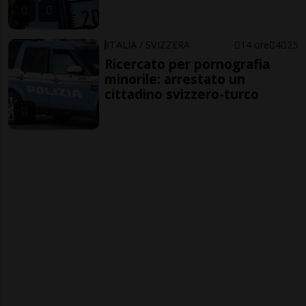
ITALIA / SVIZZERA
14 ore
4
25
Ricercato per pornografia
minorile: arrestato un
cittadino svizzero-turco