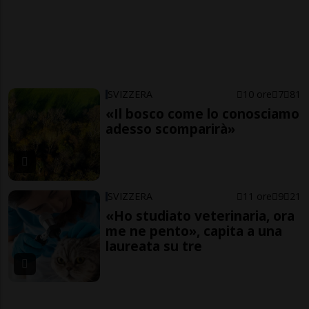
SVIZZERA
10 ore
7
81
«Il bosco come lo conosciamo
adesso scomparirà»
SVIZZERA
11 ore
9
21
«Ho studiato veterinaria, ora
me ne pento», capita a una
laureata su tre