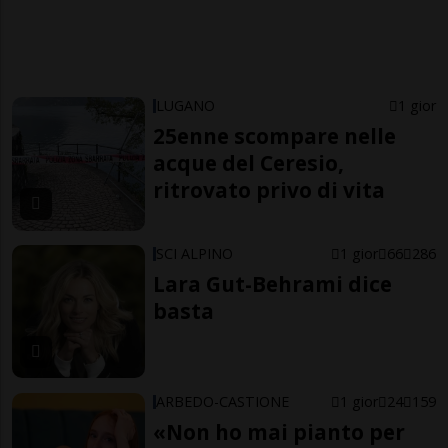
LUGANO
1 gior
25enne scompare nelle
acque del Ceresio,
ritrovato privo di vita
SCI ALPINO
1 gior
66
286
Lara Gut-Behrami dice
basta
ARBEDO-CASTIONE
1 gior
24
159
«Non ho mai pianto per