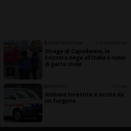
CRANS MONTANA
15 ore
44
181
Strage di Capodanno, la
Svizzera nega all’Italia il ruolo
di parte civile
SCIAFFUSA
15 ore
Anziana investita e uccisa da
un furgone