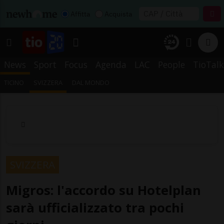
Affitta
Acquista
News
Sport
Focus
Agenda
LAC
People
TioTalk
TICINO
SVIZZERA
DAL MONDO
SVIZZERA
Migros: l'accordo su Hotelplan
sarà ufficializzato tra pochi