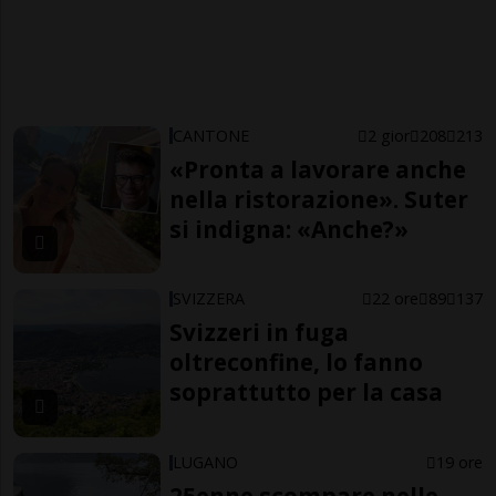
CANTONE
2 gior
208
213
«Pronta a lavorare anche
nella ristorazione». Suter
si indigna: «Anche?»
SVIZZERA
22 ore
89
137
Svizzeri in fuga
oltreconfine, lo fanno
soprattutto per la casa
LUGANO
19 ore