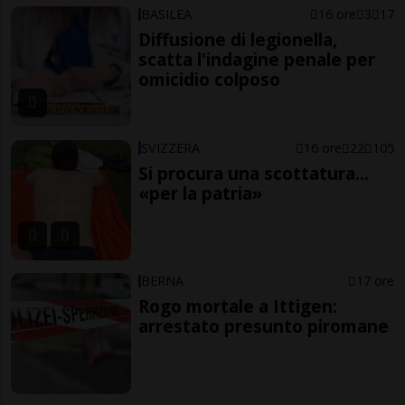
BASILEA
16 ore
3
17
Diffusione di legionella,
scatta l'indagine penale per
omicidio colposo
SVIZZERA
16 ore
22
105
Si procura una scottatura...
«per la patria»
BERNA
17 ore
Rogo mortale a Ittigen:
arrestato presunto piromane