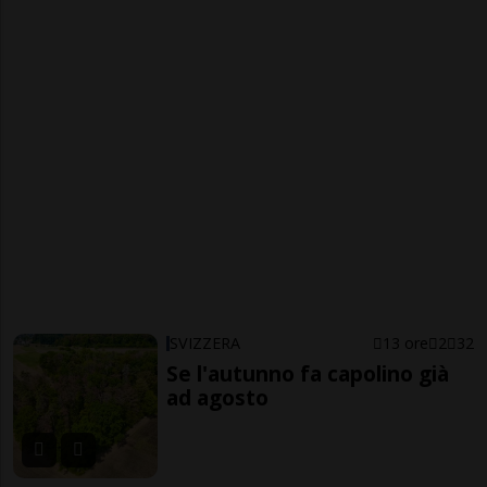
SVIZZERA
13 ore
2
32
Se l'autunno fa capolino già
ad agosto