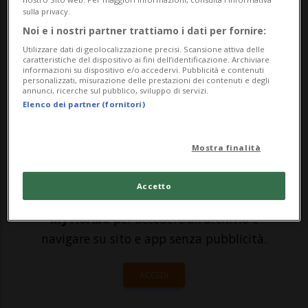
del canone radiotelevisivo") non è
sulla privacy.
annullata. Il Tribunale federale (TF)
Noi e i nostri partner trattiamo i dati per fornire:
Utilizzare dati di geolocalizzazione precisi. Scansione attiva delle
respinge il ricorso di un cittadino
caratteristiche del dispositivo ai fini dell’identificazione. Archiviare
informazioni su dispositivo e/o accedervi. Pubblicità e contenuti
ginevrino che invocava le rivelazioni de...
personalizzati, misurazione delle prestazioni dei contenuti e degli
annunci, ricerche sul pubblico, sviluppo di servizi.
Elenco dei partner (fornitori)
🔐 Sblocca il nostro archivio
esclusivo!
Mostra finalità
Sottoscrivi un abbonamento
Archivio
per
Accetto
leggere questo articolo, oppure scegli
MyTioAbo
per accedere all'archivio e
navigare su sito e app senza pubblicità.
ACCEDI