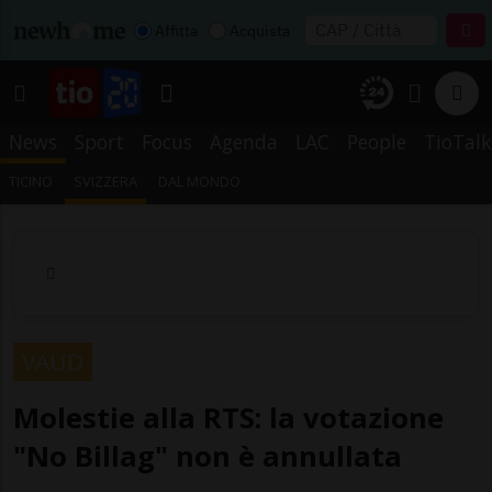
Affitta
Acquista
News
Sport
Focus
Agenda
LAC
People
TioTalk
TICINO
SVIZZERA
DAL MONDO
VAUD
Molestie alla RTS: la votazione
"No Billag" non è annullata