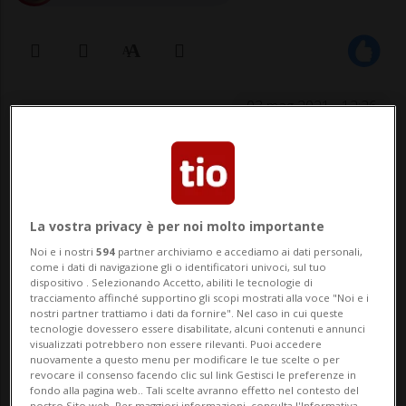
03 mag 2021 - 12:26
Questi affermava che la metà dei voti
contrari all'iniziativa si sarebbero
La vostra privacy è per noi molto importante
aggiunti a quelli favorevoli se la
Noi e i nostri
594
partner archiviamo e accediamo ai dati personali,
Radiotelevisione svizzera non avesse
come i dati di navigazione gli o identificatori univoci, sul tuo
«nascosto delle informazioni».
dispositivo . Selezionando Accetto, abiliti le tecnologie di
tracciamento affinché supportino gli scopi mostrati alla voce "Noi e i
nostri partner trattiamo i dati da fornire". Nel caso in cui queste
tecnologie dovessero essere disabilitate, alcuni contenuti e annunci
visualizzati potrebbero non essere rilevanti. Puoi accedere
LOSANNA - La votazione del 4 marzo 2018
nuovamente a questo menu per modificare le tue scelte o per
revocare il consenso facendo clic sul link Gestisci le preferenze in
sull'iniziativa "No Billag" (Sì all'abolizione
fondo alla pagina web.. Tali scelte avranno effetto nel contesto del
nostro Sito web. Per maggiori informazioni, consulta l'Informativa