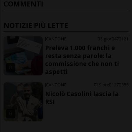
COMMENTI
NOTIZIE PIÙ LETTE
CANTONE
3 gior
47
121
Preleva 1.000 franchi e
resta senza parole: la
commissione che non ti
aspetti
CANTONE
19 ore
127
355
Nicolò Casolini lascia la
RSI