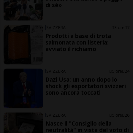
di sé»
SVIZZERA
3 ore
7
Prodotti a base di trota
salmonata con listeria:
avviato il richiamo
SVIZZERA
5 ore
24
Dazi Usa: un anno dopo lo
shock gli esportatori svizzeri
sono ancora toccati
SVIZZERA
5 ore
26
Nasce il "Consiglio della
neutralità" in vista del voto di