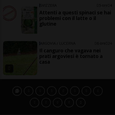
SVIZZERA
5 ore
4
Attenti a questi spinaci se hai
problemi con il latte o il
glutine
ARGOVIA / LUCERNA
6 ore
24
Il canguro che vagava nei
prati argoviesi è tornato a
casa