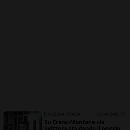
SVIZZERA / ITALIA
2 ore
45
153
Su Crans-Montana «la
Svizzera sta dando il peggio