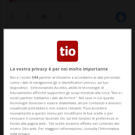
23 nov 2020 - 14:05
Aggiornamento 16:23
BERNA - Le rivelazioni del tentativo di
estorsione da parte di una donna nei
La vostra privacy è per noi molto importante
confronti del consigliere federale Alain
Noi e i nostri
594
partner archiviamo e accediamo ai dati personali,
come i dati di navigazione gli o identificatori univoci, sul tuo
Berset sono oggetto di un'inchiesta.
dispositivo . Selezionando Accetto, abiliti le tecnologie di
tracciamento affinché supportino gli scopi mostrati alla voce "Noi e i
L'Autorità di vigilanza sul Ministero
nostri partner trattiamo i dati da fornire". Nel caso in cui queste
tecnologie dovessero essere disabilitate, alcuni contenuti e annunci
pubblico della Confederazione (AV-MPC)
visualizzati potrebbero non essere rilevanti. Puoi accedere
nuovamente a questo menu per modificare le tue scelte o per
vuole saper...
revocare il consenso facendo clic sul link Gestisci le preferenze in
fondo alla pagina web.. Tali scelte avranno effetto nel contesto del
nostro Sito web. Per maggiori informazioni, consulta l'Informativa
sulla privacy.