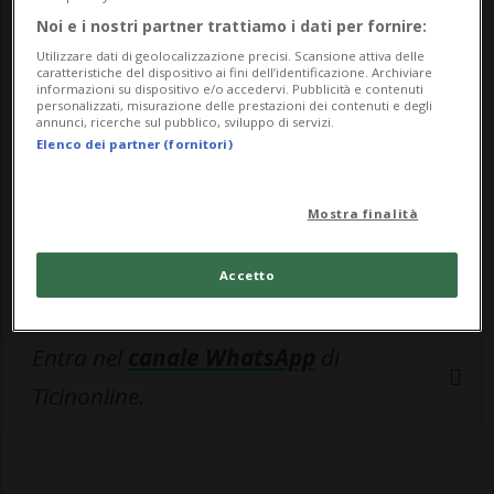
🔐 Sblocca il nostro archivio
Noi e i nostri partner trattiamo i dati per fornire:
esclusivo!
Utilizzare dati di geolocalizzazione precisi. Scansione attiva delle
caratteristiche del dispositivo ai fini dell’identificazione. Archiviare
Sottoscrivi un abbonamento
Archivio
per
informazioni su dispositivo e/o accedervi. Pubblicità e contenuti
personalizzati, misurazione delle prestazioni dei contenuti e degli
leggere questo articolo, oppure scegli
annunci, ricerche sul pubblico, sviluppo di servizi.
Elenco dei partner (fornitori)
MyTioAbo
per accedere all'archivio e
navigare su sito e app senza pubblicità.
Mostra finalità
ACCEDI
Accetto
Entra nel
canale WhatsApp
di
Ticinonline.