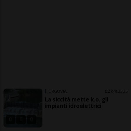
TURGOVIA
2 ore
3
5
La siccità mette k.o. gli
impianti idroelettrici