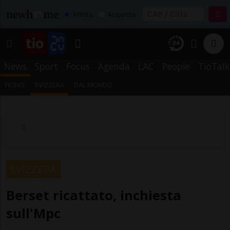
Affitta
Acquista
News
Sport
Focus
Agenda
LAC
People
TioTalk
TICINO
SVIZZERA
DAL MONDO
SVIZZERA
Berset ricattato, inchiesta
sull'Mpc