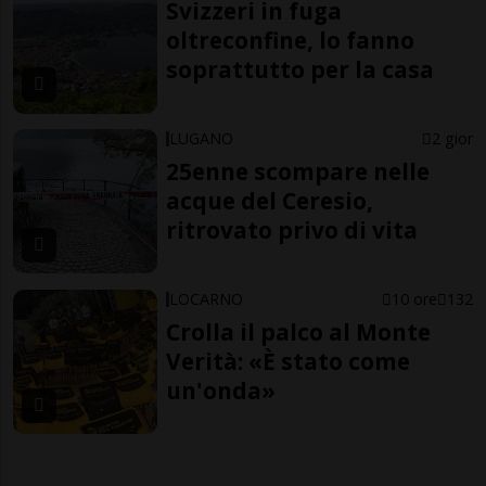
Svizzeri in fuga
oltreconfine, lo fanno
soprattutto per la casa
LUGANO
2 gior
25enne scompare nelle
acque del Ceresio,
ritrovato privo di vita
LOCARNO
10 ore
132
Crolla il palco al Monte
Verità: «È stato come
un'onda»