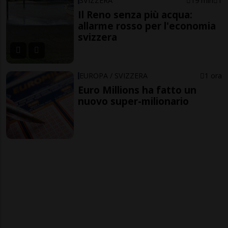
SVIZZERA
19 min
1
Il Reno senza più acqua:
allarme rosso per l'economia
svizzera
EUROPA / SVIZZERA
1 ora
Euro Millions ha fatto un
nuovo super-milionario