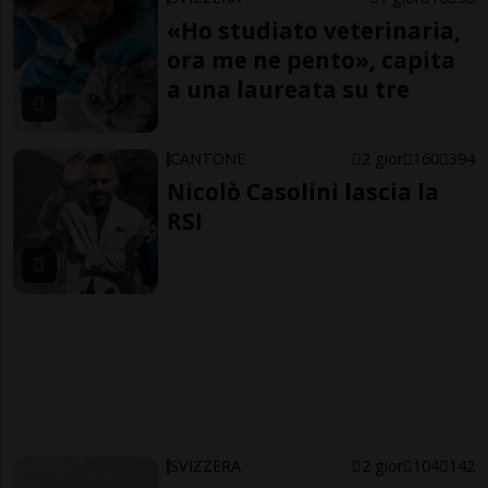
«Ho studiato veterinaria,
ora me ne pento», capita
a una laureata su tre
CANTONE
2 gior
160
394
Nicolò Casolini lascia la
RSI
SVIZZERA
2 gior
104
142