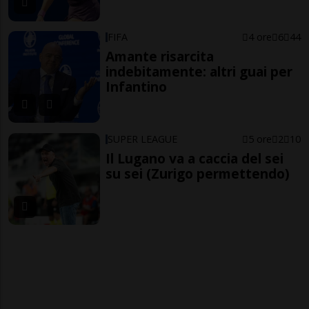
FIFA
4 ore
6
44
Amante risarcita
indebitamente: altri guai per
Infantino
SUPER LEAGUE
5 ore
2
10
Il Lugano va a caccia del sei
su sei (Zurigo permettendo)