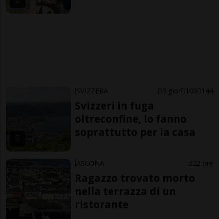
SVIZZERA
3 gior
106
144
Svizzeri in fuga
oltreconfine, lo fanno
soprattutto per la casa
ASCONA
22 ore
Ragazzo trovato morto
nella terrazza di un
ristorante