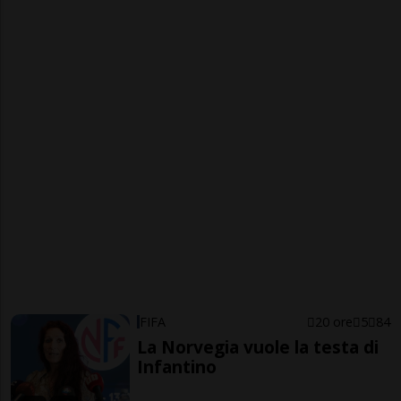
FIFA
20 ore
5
84
La Norvegia vuole la testa di
Infantino