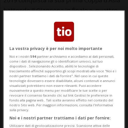
2019 conquista la sua prima Coppa d’Asia
battendo il Giappone in finale e, quattro
anni più tardi, si conferma campione
superando la Giordania.
La consacrazione arriva però nel 2022. Il
La vostra privacy è per noi molto importante
Qatar ospita il primo Mondiale della storia
Noi e i nostri
594
partner archiviamo e accediamo ai dati personali,
come i dati di navigazione gli o identificatori univoci, sul tuo
in un Paese arabo e a maggioranza
dispositivo . Selezionando Accetto, abiliti le tecnologie di
tracciamento affinché supportino gli scopi mostrati alla voce "Noi e i
musulmana: una svolta epocale per la FIFA
nostri partner trattiamo i dati da fornire". Nel caso in cui queste
tecnologie dovessero essere disabilitate, alcuni contenuti e annunci
e una vetrina senza precedenti per
visualizzati potrebbero non essere rilevanti. Puoi accedere
nuovamente a questo menu per modificare le tue scelte o per
l’Emirato. Sul campo, però, il sogno dura
revocare il consenso facendo clic sul link Gestisci le preferenze in
fondo alla pagina web.. Tali scelte avranno effetto nel contesto del
poco. La nazionale perde tutte e tre le
nostro Sito web. Per maggiori informazioni, consulta l'Informativa
sulla privacy.
partite del girone: 2-0 contro l’Ecuador
Noi e i nostri partner trattiamo i dati per fornire:
nella gara inaugurale, davanti a oltre
Utilizzare dati di geolocalizzazione precisi. Scansione attiva delle