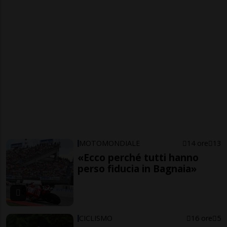
MOTOMONDIALE
14 ore
13
«Ecco perché tutti hanno
perso fiducia in Bagnaia»
CICLISMO
16 ore
5