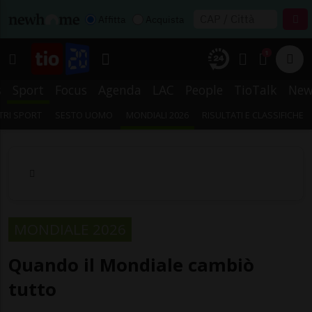
Affitta
Acquista
1
s
Sport
Focus
Agenda
LAC
People
TioTalk
New
TRI SPORT
SESTO UOMO
MONDIALI 2026
RISULTATI E CLASSIFICHE
MONDIALE 2026
Quando il Mondiale cambiò
tutto