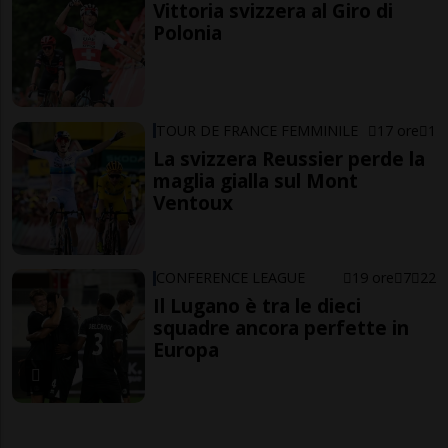
Vittoria svizzera al Giro di
Polonia
TOUR DE FRANCE FEMMINILE
17 ore
1
La svizzera Reussier perde la
maglia gialla sul Mont
Ventoux
CONFERENCE LEAGUE
19 ore
7
22
Il Lugano è tra le dieci
squadre ancora perfette in
Europa