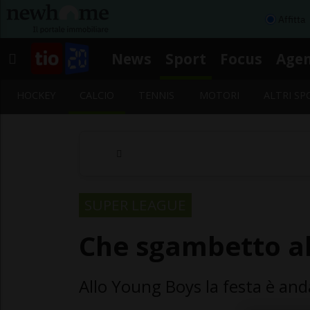
Affitta
News
Sport
Focus
Age
HOCKEY
CALCIO
TENNIS
MOTORI
ALTRI SP
SUPER LEAGUE
Che sgambetto al
Allo Young Boys la festa è and