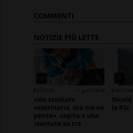
COMMENTI
NOTIZIE PIÙ LETTE
SVIZZERA
1 gior
10
40
CANTON
«Ho studiato
Nicolò 
veterinaria, ora me ne
la RSI
pento», capita a una
laureata su tre