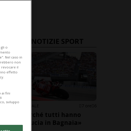
ULTIME NOTIZIE SPORT
gli o
iamento
e". Nel caso in
potrebbero non
 revocare il
anno effetto
cy.
ai fini
ti
ico, sviluppo
MOTOMONDIALE
7 ore
6
«Ecco perché tutti hanno
perso fiducia in Bagnaia»
cetto