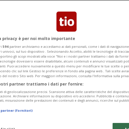
a privacy è per noi molto importante
ri
594
partner archiviamo e accediamo ai dati personali, come i dati di navigazione 
ri univoci, sul tuo dispositivo . Selezionando Accetto, abiliti le tecnologie di tracc
portino gli scopi mostrati alla voce "Noi e i nostri partner trattiamo i dati da fornir
tecnologie dovessero essere disabilitate, alcuni contenuti e annunci visualizzati 
vanti. Puoi accedere nuovamente a questo menu per modificare le tue scelte o per
endo clic sul link Gestisci le preferenze in fondo alla pagina web.. Tali scelte avr
o del nostro Sito web. Per maggiori informazioni, consulta l'Informativa sulla priva
ostri partner trattiamo i dati per fornire:
ati di geolocalizzazione precisi. Scansione attiva delle caratteristiche del dispositivo 
icazione. Archiviare informazioni su dispositivo e/o accedervi. Pubblicità e contenu
ati, misurazione delle prestazioni dei contenuti e degli annunci, ricerche sul pubbl
 partner (fornitori)
 finalità
Ac