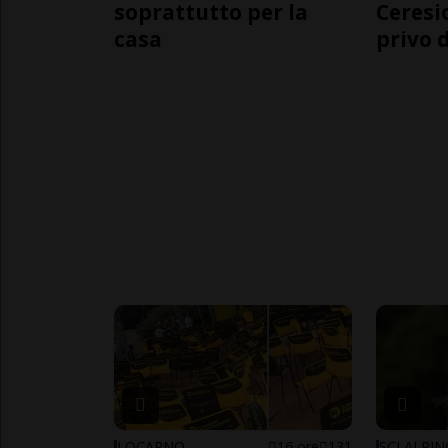
soprattutto per la
Ceresi
casa
privo d
LOCARNO
16 ore
131
SCI ALPI