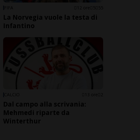
FIFA
12 ore
5
55
La Norvegia vuole la testa di
Infantino
CALCIO
13 ore
2
Dal campo alla scrivania:
Mehmedi riparte da
Winterthur