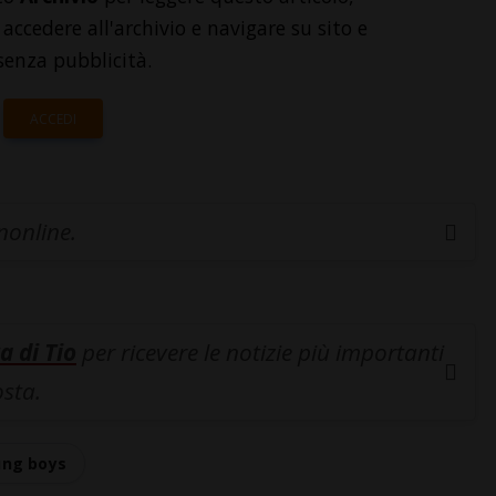
accedere all'archivio e navigare su sito e
senza pubblicità.
ACCEDI
inonline.
a di Tio
per ricevere le notizie più importanti
osta.
ung boys