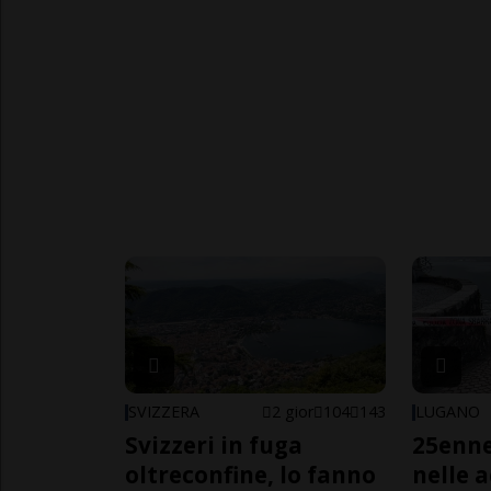
SVIZZERA
2 gior
104
143
LUGANO
Svizzeri in fuga
25enn
oltreconfine, lo fanno
nelle 