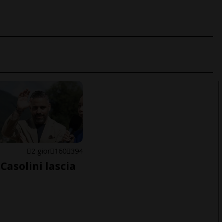
E
2 gior
160
394
Casolini lascia