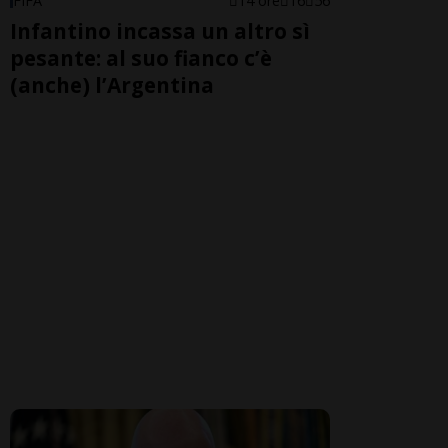
FIFA
14 ore
16
56
Infantino incassa un altro sì
pesante: al suo fianco c’è
(anche) l’Argentina