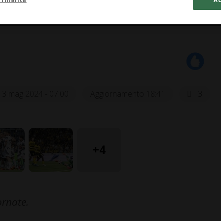
13 mag 2024 - 07:00
Aggiornamento 18:41
3
+4
ornate.