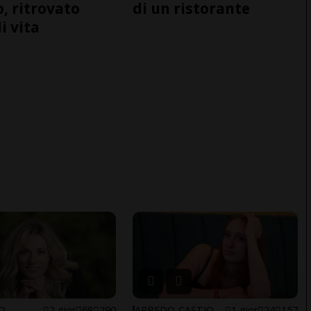
o, ritrovato
di un ristorante
i vita
NO
2 gior
68
290
ARBEDO-CASTIONE
1 gior
24
157