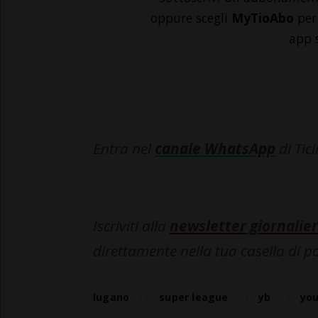
oppure scegli
MyTioAbo
per 
app 
Entra nel
canale WhatsApp
di Tic
Iscriviti alla
newsletter giornalier
direttamente nella tua casella di p
lugano
super league
yb
yo