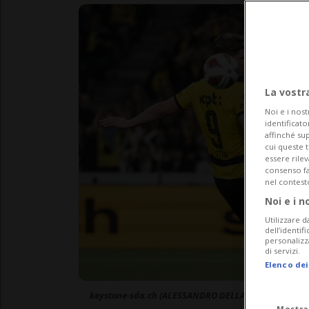
La vostr
Noi e i nost
identificato
affinché sup
cui queste 
essere rile
consenso fac
nel contest
Noi e i n
Utilizzare d
dell’identif
personalizz
di servizi.
Elenco dei
keystone-sda.ch (ALESSANDRO DELLA VALLE)
Mostra