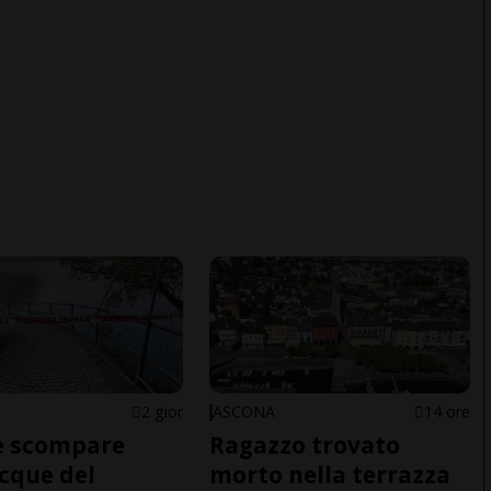
2 gior
ASCONA
14 ore
e scompare
Ragazzo trovato
acque del
morto nella terrazza