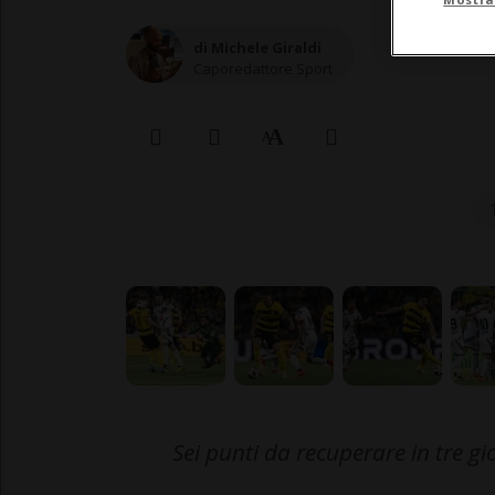
di Michele Giraldi
Caporedattore Sport
Sei punti da recuperare in tre gi