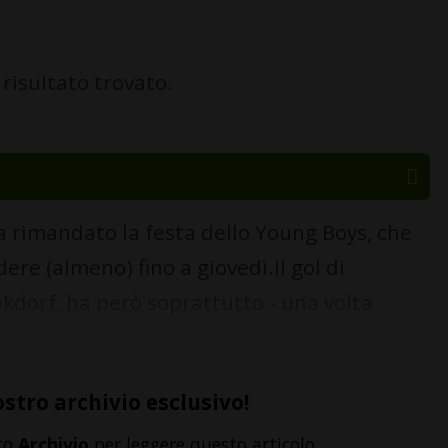
risultato trovato.
rimandato la festa dello Young Boys, che
ere (almeno) fino a giovedì.Il gol di
kdorf, ha però soprattutto - una volta
ostro archivio esclusivo!
to
Archivio
per leggere questo articolo,