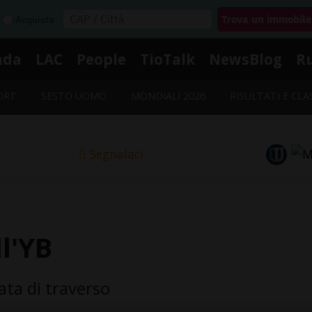
Acquista
nda
LAC
People
TioTalk
NewsBlog
R
ORT
SESTO UOMO
MONDIALI 2026
RISULTATI E CLA
Segnalaci
l'YB
ata di traverso