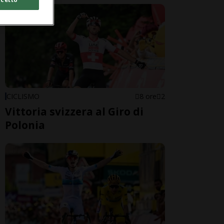
CICLISMO
8 ore
2
Vittoria svizzera al Giro di
Polonia