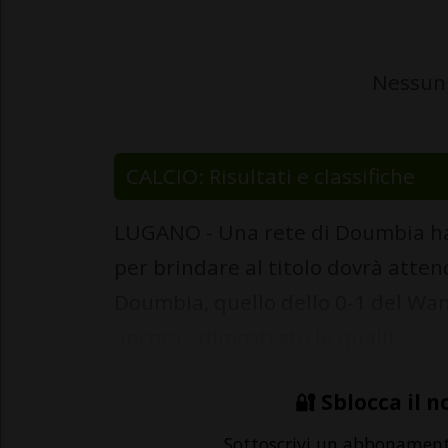
Nessun 
CALCIO: Risultati e classifiche
LUGANO - Una rete di Doumbia ha 
per brindare al titolo dovrà attend
Doumbia, quello dello 0-1 del Wan
ancora - dimostrato le qualit...
🔐 Sblocca il n
Sottoscrivi un abbonamen