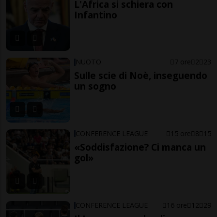
L'Africa si schiera con
Infantino
NUOTO
7 ore
2
23
Sulle scie di Noè, inseguendo
un sogno
CONFERENCE LEAGUE
15 ore
8
15
«Soddisfazione? Ci manca un
gol»
CONFERENCE LEAGUE
16 ore
12
29