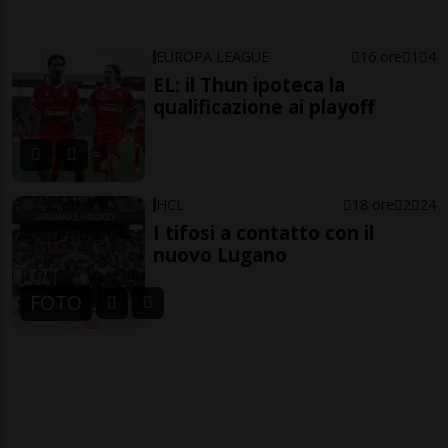
EUROPA LEAGUE
16 ore
1
4
EL: il Thun ipoteca la
qualificazione ai playoff
HCL
18 ore
2
24
I tifosi a contatto con il
nuovo Lugano
FOTO