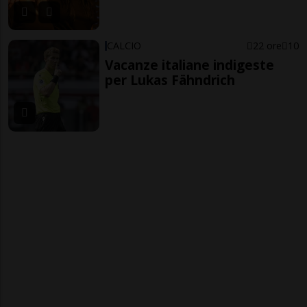
CALCIO
22 ore
10
Vacanze italiane indigeste
per Lukas Fähndrich