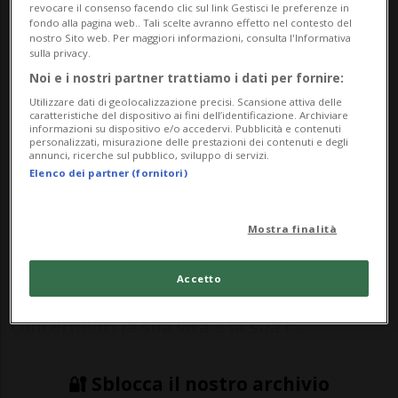
revocare il consenso facendo clic sul link Gestisci le preferenze in
Monaco, dove hanno vinto anche
fondo alla pagina web.. Tali scelte avranno effetto nel contesto del
nostro Sito web. Per maggiori informazioni, consulta l'Informativa
due volte la Bundesliga.
sulla privacy.
Noi e i nostri partner trattiamo i dati per fornire:
Utilizzare dati di geolocalizzazione precisi. Scansione attiva delle
caratteristiche del dispositivo ai fini dell’identificazione. Archiviare
CALCIO: Risultati e classifiche
informazioni su dispositivo e/o accedervi. Pubblicità e contenuti
personalizzati, misurazione delle prestazioni dei contenuti e degli
annunci, ricerche sul pubblico, sviluppo di servizi.
DOHA - Negli scorsi giorni hanno fatto
Elenco dei partner (fornitori)
scalpore le dichiarazioni del calciatore Javi
Martinez, attualmente in forza al Qatar
Mostra finalità
FC. Il centrocampista spagnolo - autore di
Accetto
un'intervista che ha toccato diversi temi
concernenti la sua vita e la sua c...
🔐 Sblocca il nostro archivio