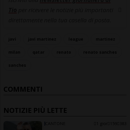
Tio
per ricevere le notizie più importanti
direttamente nella tua casella di posta.
javi
javi martinez
league
martinez
milan
qatar
renato
renato sanches
sanches
COMMENTI
NOTIZIE PIÙ LETTE
CANTONE
1 gior
159
383