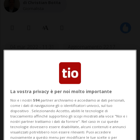
di Christian Botta
Giornalista
04 mar 2022 - 11:31
Aggiornamento 22:17
1
La vostra privacy è per noi molto importante
Noi e i nostri
594
partner archiviamo e accediamo ai dati personali,
come i dati di navigazione gli o identificatori univoci, sul tuo
dispositivo . Selezionando Accetto, abiliti le tecnologie di
tracciamento affinché supportino gli scopi mostrati alla voce "Noi e i
nostri partner trattiamo i dati da fornire". Nel caso in cui queste
I due calciatori hanno militato per un
tecnologie dovessero essere disabilitate, alcuni contenuti e annunci
visualizzati potrebbero non essere rilevanti. Puoi accedere
certo periodo insieme nel Bayern
nuovamente a questo menu per modificare le tue scelte o per