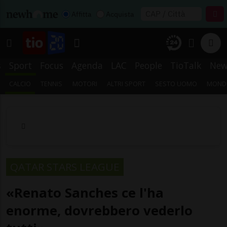
Affitta
Acquista
s
Sport
Focus
Agenda
LAC
People
TioTalk
New
CALCIO
TENNIS
MOTORI
ALTRI SPORT
SESTO UOMO
MONDI
QATAR STARS LEAGUE
«Renato Sanches ce l'ha
enorme, dovrebbero vederlo