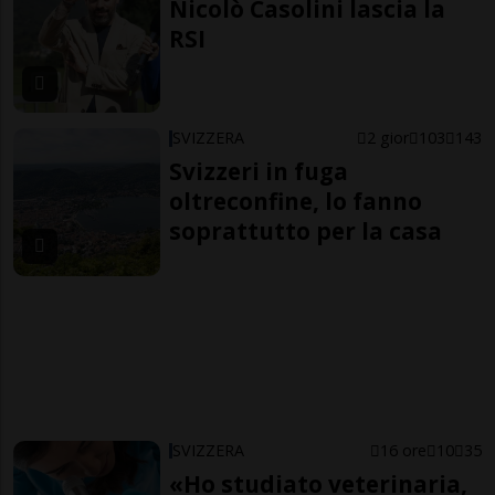
Nicolò Casolini lascia la
RSI
SVIZZERA
2 gior
103
143
Svizzeri in fuga
oltreconfine, lo fanno
soprattutto per la casa
SVIZZERA
16 ore
10
35
«Ho studiato veterinaria,