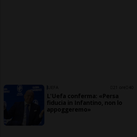
UEFA
21 ore
40
L'Uefa conferma: «Persa
fiducia in Infantino, non lo
appoggeremo»