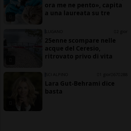
ora me ne pento», capita
a una laureata su tre
LUGANO
2 gior
25enne scompare nelle
acque del Ceresio,
ritrovato privo di vita
SCI ALPINO
1 gior
67
288
Lara Gut-Behrami dice
basta