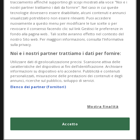
persona, da qualche parte in Europa».
tracciamento affinché supportino gli scopi mostrati alla voce "Noi e i
nostri partner trattiamo i dati da fornire". Nel caso in cui queste
tecnologie dovessero essere disabilitate, alcuni contenuti e annunci
Secondo quanto riferito, si tratterebbe di
visualizzati potrebbero non essere rilevanti. Puoi accedere
nuovamente a questo menu per modificare le tue scelte o per
un memorandum of understanding sulla
revocare il consenso facendo clic sul link Gestisci le preferenze in
fondo alla pagina web.. Tali scelte avranno effetto nel contesto del
fine della guerra. Trump ha aggiunto che,
nostro Sito web. Per maggiori informazioni, consulta l'Informativa
sulla privacy.
in caso di firma da parte di Teheran già
Noi e i nostri partner trattiamo i dati per fornire:
oggi, ordinerebbe «l’immediata revoca del
Utilizzare dati di geolocalizzazione precisi. Scansione attiva delle
caratteristiche del dispositivo ai fini dell’identificazione. Archiviare
blocco contro i porti iraniani», per poi
informazioni su dispositivo e/o accedervi. Pubblicità e contenuti
personalizzati, misurazione delle prestazioni dei contenuti e degli
annunci, ricerche sul pubblico, sviluppo di servizi.
avviare discussioni più dettagliate sul
Elenco dei partner (fornitori)
programma nucleare iraniano.
Mostra finalità
In un’intervista al sito Axios, il presidente
Accetto
statunitense ha criticato duramente il
premier israeliano Benjamin Netanyahu