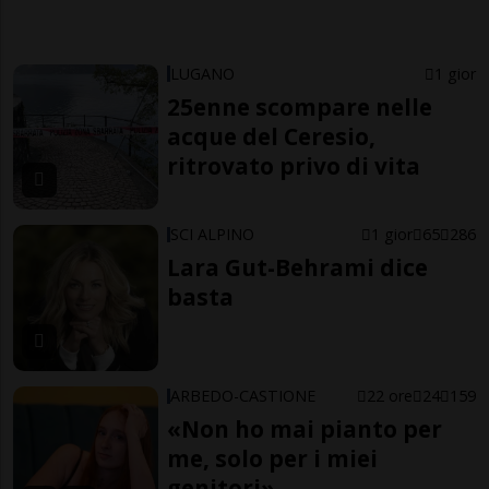
LUGANO
1 gior
25enne scompare nelle
acque del Ceresio,
ritrovato privo di vita
SCI ALPINO
1 gior
65
286
Lara Gut-Behrami dice
basta
ARBEDO-CASTIONE
22 ore
24
159
«Non ho mai pianto per
me, solo per i miei
genitori»