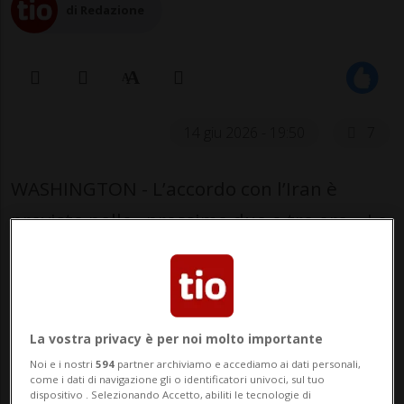
di Redazione
14 giu 2026 - 19:50
7
WASHINGTON - L’accordo con l’Iran è
previsto nelle «prossime due o tre ore». Lo
ha dichiarato il presidente degli Stati Uniti
Donald Trump in un’intervista
all’emittente televisiva Fox News,
La vostra privacy è per noi molto importante
spiegando che l’intesa «sarà firmata oggi
Noi e i nostri
594
partner archiviamo e accediamo ai dati personali,
elettronicamente e dopo una settimana di
come i dati di navigazione gli o identificatori univoci, sul tuo
dispositivo . Selezionando Accetto, abiliti le tecnologie di