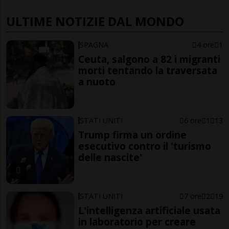
ULTIME NOTIZIE DAL MONDO
SPAGNA
4 ore
1
Ceuta, salgono a 82 i migranti
morti tentando la traversata
a nuoto
STATI UNITI
6 ore
1
13
Trump firma un ordine
esecutivo contro il 'turismo
delle nascite'
STATI UNITI
7 ore
2
19
L'intelligenza artificiale usata
in laboratorio per creare