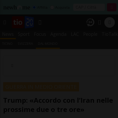
Affitta
Acquista
News
Sport
Focus
Agenda
LAC
People
TioTalk
TICINO
SVIZZERA
DAL MONDO
GUERRA IN MEDIO ORIENTE
Trump: «Accordo con l’Iran nelle
prossime due o tre ore»