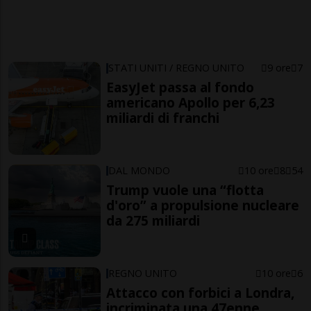
STATI UNITI / REGNO UNITO
9 ore
7
EasyJet passa al fondo
americano Apollo per 6,23
miliardi di franchi
DAL MONDO
10 ore
8
54
Trump vuole una “flotta
d'oro” a propulsione nucleare
da 275 miliardi
REGNO UNITO
10 ore
6
Attacco con forbici a Londra,
incriminata una 47enne