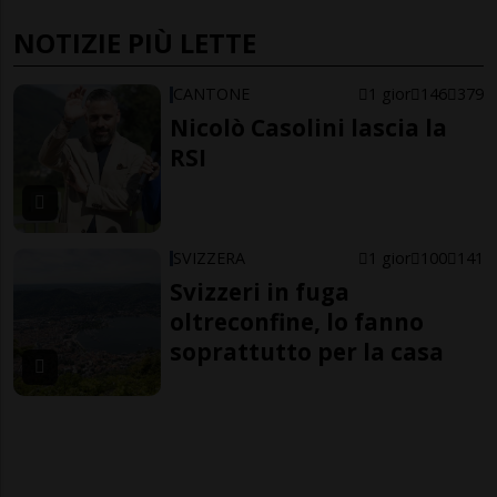
NOTIZIE PIÙ LETTE
CANTONE
1 gior
146
379
Nicolò Casolini lascia la
RSI
SVIZZERA
1 gior
100
141
Svizzeri in fuga
oltreconfine, lo fanno
soprattutto per la casa