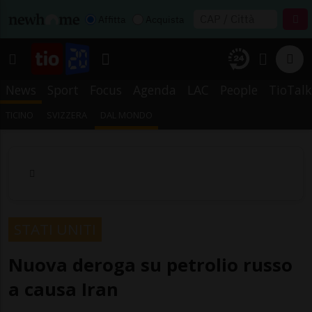
Affitta
Acquista
News
Sport
Focus
Agenda
LAC
People
TioTalk
TICINO
SVIZZERA
DAL MONDO
STATI UNITI
Nuova deroga su petrolio russo
a causa Iran