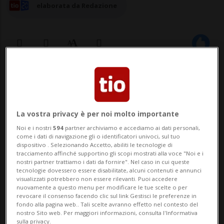
elaborata da Redazione
18 mag 2026 - 18:56
1
Il Dipartimento del Tesoro Statunitense
La vostra privacy è per noi molto importante
annuncia una deroga di 30 giorni sul
Noi e i nostri
594
partner archiviamo e accediamo ai dati personali,
come i dati di navigazione gli o identificatori univoci, sul tuo
petrolio russo, al fine di consentire alle
dispositivo . Selezionando Accetto, abiliti le tecnologie di
tracciamento affinché supportino gli scopi mostrati alla voce "Noi e i
nazioni più vulnerabili di accedere
nostri partner trattiamo i dati da fornire". Nel caso in cui queste
tecnologie dovessero essere disabilitate, alcuni contenuti e annunci
temporaneamente al petrolio della Russia
visualizzati potrebbero non essere rilevanti. Puoi accedere
nuovamente a questo menu per modificare le tue scelte o per
caricato sulle navi e bloccato in mare.
revocare il consenso facendo clic sul link Gestisci le preferenze in
fondo alla pagina web.. Tali scelte avranno effetto nel contesto del
nostro Sito web. Per maggiori informazioni, consulta l'Informativa
Il segretario Scott Bessent su X spiega che
sulla privacy.