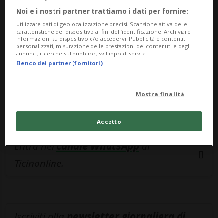
la deroga concederà una «maggiore
Noi e i nostri partner trattiamo i dati per fornire:
Utilizzare dati di geolocalizzazione precisi. Scansione attiva delle
flessibilità» e «aiuterà a stabilizzare il
caratteristiche del dispositivo ai fini dell’identificazione. Archiviare
informazioni su dispositivo e/o accedervi. Pubblicità e contenuti
mercato del petrolio. Contribuirà inoltre a
personalizzati, misurazione delle prestazioni dei contenuti e degli
annunci, ricerche sul pubblico, sviluppo di servizi.
reindirizzare le forniture esistenti verso i
Elenco dei partner (fornitori)
paesi che ne hanno maggiormente
bisogno, riducendo la capacità della Cina
Mostra finalità
di accumulare petrolio a prezzo scontato».
Accetto
Entra nel
canale WhatsApp
di
Ticinonline.
Iscriviti alla
newsletter giornaliera di