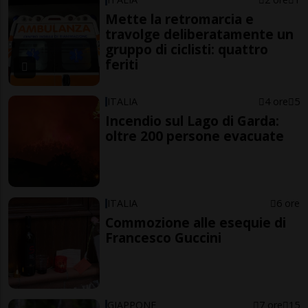
Mette la retromarcia e
travolge deliberatamente un
gruppo di ciclisti: quattro
feriti
ITALIA
4 ore
5
Incendio sul Lago di Garda:
oltre 200 persone evacuate
ITALIA
6 ore
Commozione alle esequie di
Francesco Guccini
GIAPPONE
7 ore
15