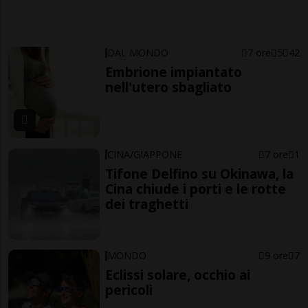
DAL MONDO
7 ore
5
42
Embrione impiantato
nell'utero sbagliato
CINA/GIAPPONE
7 ore
1
Tifone Delfino su Okinawa, la
Cina chiude i porti e le rotte
dei traghetti
MONDO
9 ore
7
Eclissi solare, occhio ai
pericoli