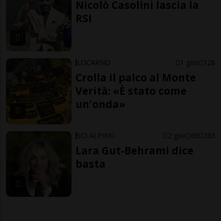
Nicolò Casolini lascia la
RSI
LOCARNO
1 gior
128
Crolla il palco al Monte
Verità: «È stato come
un'onda»
SCI ALPINO
2 gior
69
283
Lara Gut-Behrami dice
basta