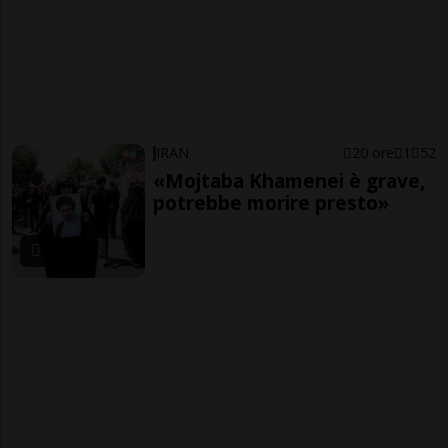
IRAN
20 ore
1
52
«Mojtaba Khamenei è grave,
potrebbe morire presto»