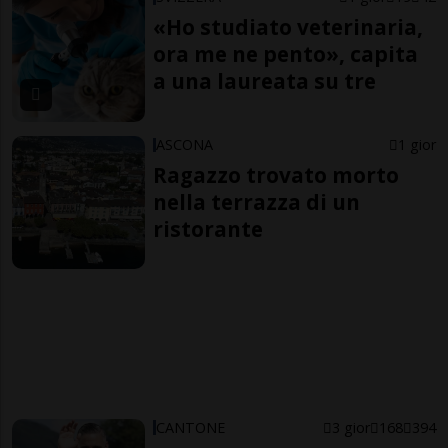
«Ho studiato veterinaria,
ora me ne pento», capita
a una laureata su tre
ASCONA
1 gior
Ragazzo trovato morto
nella terrazza di un
ristorante
CANTONE
3 gior
168
394