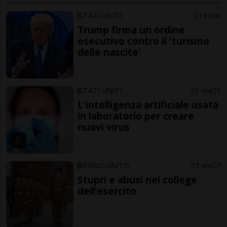
STATI UNITI
19 min
Trump firma un ordine
esecutivo contro il 'turismo
delle nascite'
STATI UNITI
1 ora
1
L'intelligenza artificiale usata
in laboratorio per creare
nuovi virus
REGNO UNITO
3 ore
7
Stupri e abusi nel college
dell’esercito