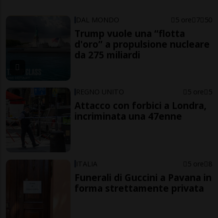
DAL MONDO
5 ore
7
50
Trump vuole una “flotta
d'oro” a propulsione nucleare
da 275 miliardi
REGNO UNITO
5 ore
5
Attacco con forbici a Londra,
incriminata una 47enne
ITALIA
5 ore
8
Funerali di Guccini a Pavana in
forma strettamente privata