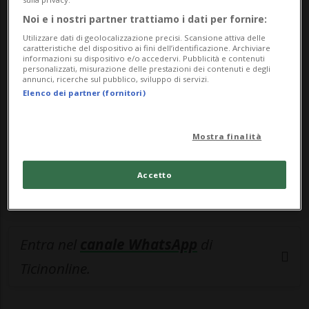
Noi e i nostri partner trattiamo i dati per fornire:
🔐 Sblocca il nostro archivio
Utilizzare dati di geolocalizzazione precisi. Scansione attiva delle
esclusivo!
caratteristiche del dispositivo ai fini dell’identificazione. Archiviare
informazioni su dispositivo e/o accedervi. Pubblicità e contenuti
personalizzati, misurazione delle prestazioni dei contenuti e degli
Sottoscrivi un abbonamento
Archivio
per
annunci, ricerche sul pubblico, sviluppo di servizi.
Elenco dei partner (fornitori)
leggere questo articolo, oppure scegli
MyTioAbo
per accedere all'archivio e
navigare su sito e app senza pubblicità.
Mostra finalità
ACCEDI
Accetto
Entra nel
canale WhatsApp
di
Ticinonline.