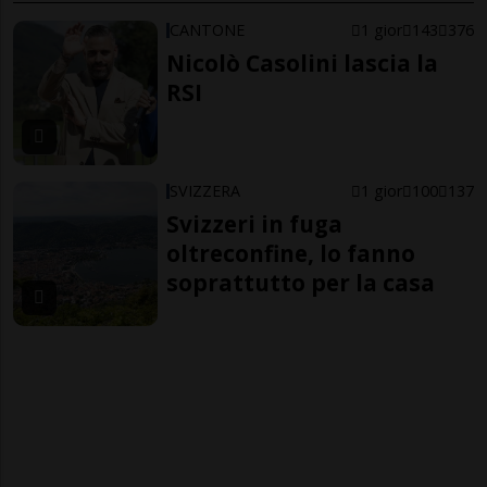
CANTONE
1 gior
143
376
Nicolò Casolini lascia la
RSI
SVIZZERA
1 gior
100
137
Svizzeri in fuga
oltreconfine, lo fanno
soprattutto per la casa