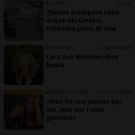
LUGANO
1 gior
25enne scompare nelle
acque del Ceresio,
ritrovato privo di vita
SCI ALPINO
1 gior
65
286
Lara Gut-Behrami dice
basta
ARBEDO-CASTIONE
16 ore
24
157
«Non ho mai pianto per
me, solo per i miei
genitori»