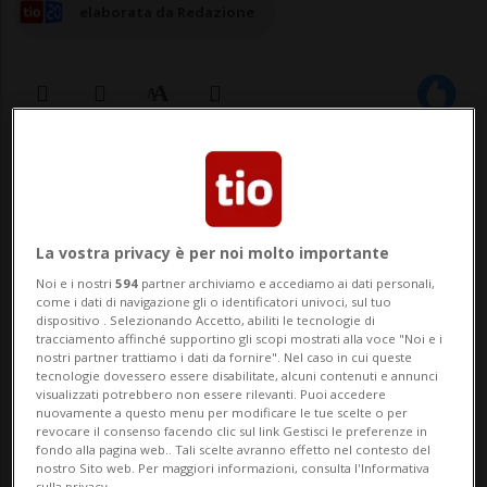
elaborata da Redazione
09 ott 2024 - 15:19
MADRID/ROMA - «Volete togliere a
La vostra privacy è per noi molto importante
un'immigrata colombiana o ecuadoregna,
Noi e i nostri
594
partner archiviamo e accediamo ai dati personali,
a cui è stata negata la richiesta d'asilo, il
come i dati di navigazione gli o identificatori univoci, sul tuo
dispositivo . Selezionando Accetto, abiliti le tecnologie di
diritto a comprare una sim per un
tracciamento affinché supportino gli scopi mostrati alla voce "Noi e i
nostri partner trattiamo i dati da fornire". Nel caso in cui queste
cellulare? Perché questo è ciò che sta
tecnologie dovessero essere disabilitate, alcuni contenuti e annunci
visualizzati potrebbero non essere rilevanti. Puoi accedere
proponendo il governo italiano con quella
nuovamente a questo menu per modificare le tue scelte o per
revocare il consenso facendo clic sul link Gestisci le preferenze in
politica mig...
fondo alla pagina web.. Tali scelte avranno effetto nel contesto del
nostro Sito web. Per maggiori informazioni, consulta l'Informativa
sulla privacy.