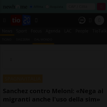
Affitta
Acquista
News
Sport
Focus
Agenda
LAC
People
TioTalk
TICINO
SVIZZERA
DAL MONDO
SPAGNA/ITALIA
Sanchez contro Meloni: «Nega ai
migranti anche l'uso della sim»