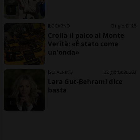
LOCARNO
1 gior
128
Crolla il palco al Monte
Verità: «È stato come
un'onda»
SCI ALPINO
2 gior
69
283
Lara Gut-Behrami dice
basta