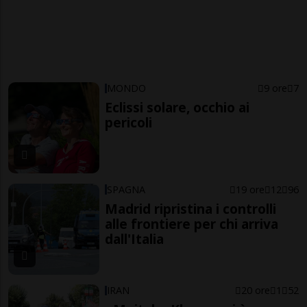
MONDO
9 ore
7
Eclissi solare, occhio ai
pericoli
SPAGNA
19 ore
12
96
Madrid ripristina i controlli
alle frontiere per chi arriva
dall'Italia
IRAN
20 ore
1
52