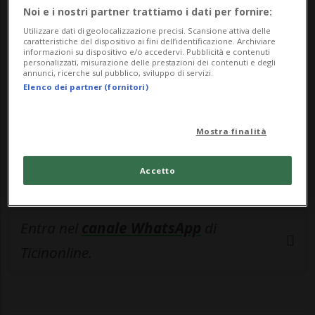
🔐 Sblocca il nostro archivio
Noi e i nostri partner trattiamo i dati per fornire:
esclusivo!
Utilizzare dati di geolocalizzazione precisi. Scansione attiva delle
caratteristiche del dispositivo ai fini dell’identificazione. Archiviare
informazioni su dispositivo e/o accedervi. Pubblicità e contenuti
Sottoscrivi un abbonamento
Archivio
per
personalizzati, misurazione delle prestazioni dei contenuti e degli
annunci, ricerche sul pubblico, sviluppo di servizi.
leggere questo articolo, oppure scegli
Elenco dei partner (fornitori)
MyTioAbo
per accedere all'archivio e
navigare su sito e app senza pubblicità.
Mostra finalità
ACCEDI
Accetto
Entra nel
canale WhatsApp
di
Ticinonline.