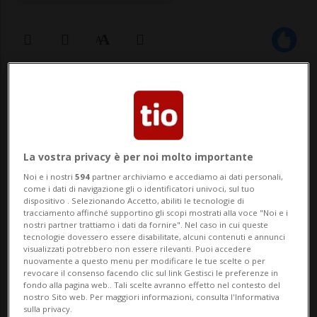
05 giu 2025 - 15:46
WASHINGTON - Il costruttore aeronautico
americano Boeing pagherà 1,1 miliardi di
La vostra privacy è per noi molto importante
dollari per evitare procedimenti giudiziari
Noi e i nostri
594
partner archiviamo e accediamo ai dati personali,
come i dati di navigazione gli o identificatori univoci, sul tuo
per i due incidenti dei suoi 737 Max.
dispositivo . Selezionando Accetto, abiliti le tecnologie di
tracciamento affinché supportino gli scopi mostrati alla voce "Noi e i
L'accordo con il Dipartimento di giustizia
nostri partner trattiamo i dati da fornire". Nel caso in cui queste
tecnologie dovessero essere disabilitate, alcuni contenuti e annunci
impone all'azienda di stanziare 455
visualizzati potrebbero non essere rilevanti. Puoi accedere
nuovamente a questo menu per modificare le tue scelte o per
milioni...
revocare il consenso facendo clic sul link Gestisci le preferenze in
fondo alla pagina web.. Tali scelte avranno effetto nel contesto del
nostro Sito web. Per maggiori informazioni, consulta l'Informativa
sulla privacy.