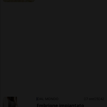
DAL MONDO
7 ore
5
42
Embrione impiantato