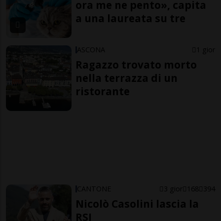
ora me ne pento», capita
a una laureata su tre
ASCONA
1 gior
Ragazzo trovato morto
nella terrazza di un
ristorante
CANTONE
3 gior
168
394
Nicolò Casolini lascia la
RSI