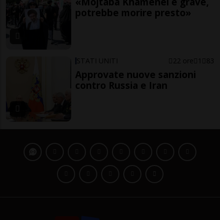
«Mojtaba Khamenei è grave,
potrebbe morire presto»
STATI UNITI
22 ore
1
83
Approvate nuove sanzioni
contro Russia e Iran