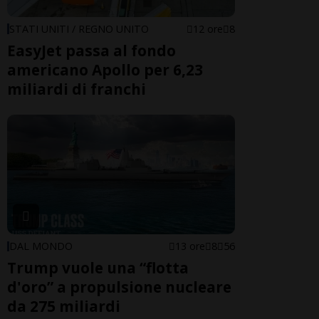
STATI UNITI / REGNO UNITO
12 ore
8
EasyJet passa al fondo
americano Apollo per 6,23
miliardi di franchi
DAL MONDO
13 ore
8
56
Trump vuole una “flotta
d'oro” a propulsione nucleare
da 275 miliardi