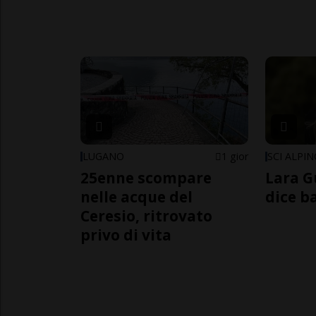
LUGANO
1 gior
SCI ALPI
25enne scompare
Lara G
nelle acque del
dice b
Ceresio, ritrovato
privo di vita