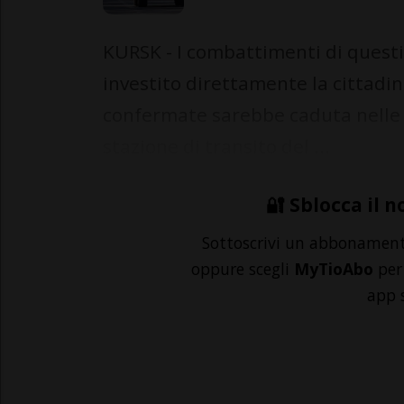
KURSK - I combattimenti di questi
investito direttamente la cittadi
confermate sarebbe caduta nelle ma
stazione di transito del ...
🔐 Sblocca il n
Sottoscrivi un abbonamen
oppure scegli
MyTioAbo
per 
app 