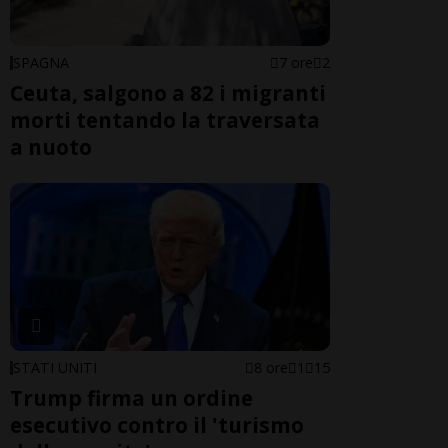
SPAGNA
7 ore
2
Ceuta, salgono a 82 i migranti
morti tentando la traversata
a nuoto
STATI UNITI
8 ore
1
15
Trump firma un ordine
esecutivo contro il 'turismo