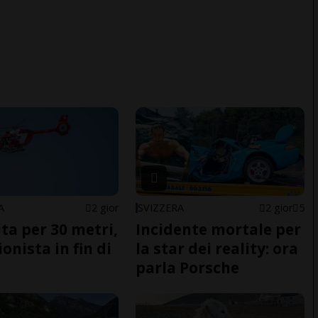
A
2 gior
SVIZZERA
2 gior
5
ita per 30 metri,
Incidente mortale per
onista in fin di
la star dei reality: ora
parla Porsche