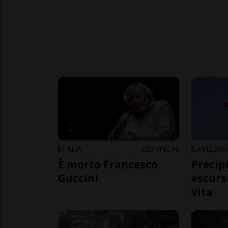
ITALIA
20 ore
18
LAVIZZAR
È morto Francesco
Precip
Guccini
escursi
vita