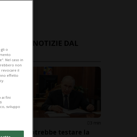
ULTIME NOTIZIE DAL
gli o
MONDO
iamento
e". Nel caso in
potrebbero non
 revocare il
anno effetto
cy.
ai fini
ti
ico, sviluppo
RUSSIA
3 min
«Putin potrebbe testare la
cetto