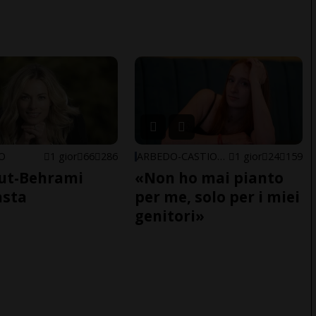
NO
1 gior
66
286
ARBEDO-CASTIONE
1 gior
24
159
ut-Behrami
«Non ho mai pianto
asta
per me, solo per i miei
genitori»