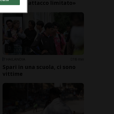
Nato con attacco limitato»
THAILANDIA
18 min
Spari in una scuola, ci sono
vittime