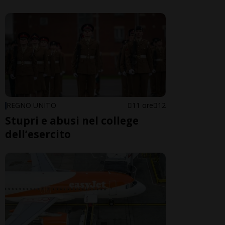
REGNO UNITO
11 ore
12
Stupri e abusi nel college
dell’esercito