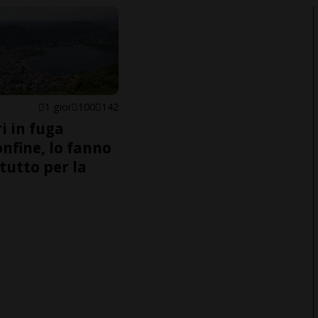
1 gior
100
142
i in fuga
onfine, lo fanno
tutto per la