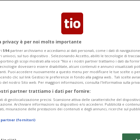
rima volta nel 2024 hanno superato i 40
a privacy è per noi molto importante
ri
594
partner archiviamo e accediamo ai dati personali, come i dati di navigazione 
ri univoci, sul tuo dispositivo . Selezionando Accetto, abiliti le tecnologie di tracc
portino gli scopi mostrati alla voce "Noi e i nostri partner trattiamo i dati da fornir
tecnologie dovessero essere disabilitate, alcuni contenuti e annunci visualizzati 
vanti. Puoi accedere nuovamente a questo menu per modificare le tue scelte o per
endo clic sul link Gestisci le preferenze in fondo alla pagina web.. Tali scelte avr
o del nostro Sito web. Per maggiori informazioni, consulta l'Informativa sulla priva
ostri partner trattiamo i dati per fornire:
ati di geolocalizzazione precisi. Scansione attiva delle caratteristiche del dispositivo 
icazione. Archiviare informazioni su dispositivo e/o accedervi. Pubblicità e contenu
ati, misurazione delle prestazioni dei contenuti e degli annunci, ricerche sul pubbl
 partner (fornitori)
 finalità
Ac