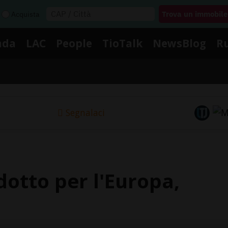
Acquista
nda
LAC
People
TioTalk
NewsBlog
R
Segnalaci
dotto per l'Europa,