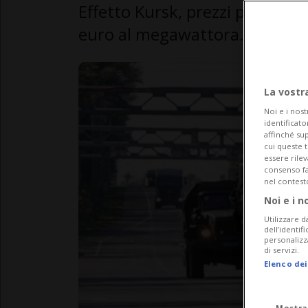
Effetto Kursk, prezzi per la p
euro al megawattora.
La vostr
Noi e i nost
identificato
affinché sup
cui queste 
essere rile
consenso fac
nel contest
Noi e i n
Utilizzare d
dell’identif
personalizz
di servizi.
Elenco dei
Mostra