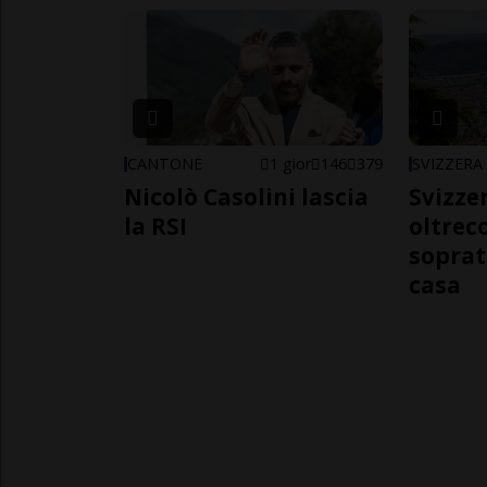
CANTONE
1 gior
146
379
SVIZZERA
Nicolò Casolini lascia
Svizzer
la RSI
oltrec
soprat
casa