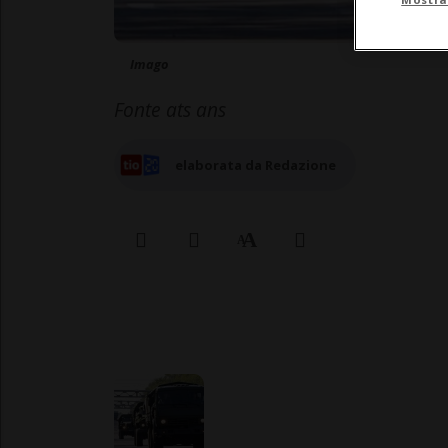
Imago
Fonte ats ans
elaborata da Redazione