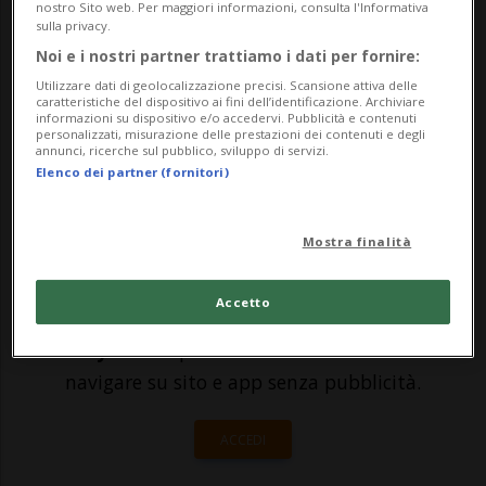
nostro Sito web. Per maggiori informazioni, consulta l'Informativa
perdite nel secondo anno di pandemia: nel
sulla privacy.
2021 ha chiuso in rosso di 10,1 milioni di
Noi e i nostri partner trattiamo i dati per fornire:
Utilizzare dati di geolocalizzazione precisi. Scansione attiva delle
franchi. Nel 2020 - in un anno segnato più
caratteristiche del dispositivo ai fini dell’identificazione. Archiviare
informazioni su dispositivo e/o accedervi. Pubblicità e contenuti
che duramente dalle restriz...
personalizzati, misurazione delle prestazioni dei contenuti e degli
annunci, ricerche sul pubblico, sviluppo di servizi.
Elenco dei partner (fornitori)
🔐 Sblocca il nostro archivio
esclusivo!
Mostra finalità
Sottoscrivi un abbonamento
Archivio
per
Accetto
leggere questo articolo, oppure scegli
MyTioAbo
per accedere all'archivio e
navigare su sito e app senza pubblicità.
ACCEDI