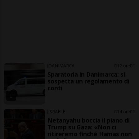
DANIMARCA
12 ore
1
Sparatoria in Danimarca: si
sospetta un regolamento di
conti
ISRAELE
14 ore
1
Netanyahu boccia il piano di
Trump su Gaza: «Non ci
ritireremo finché Hamas non