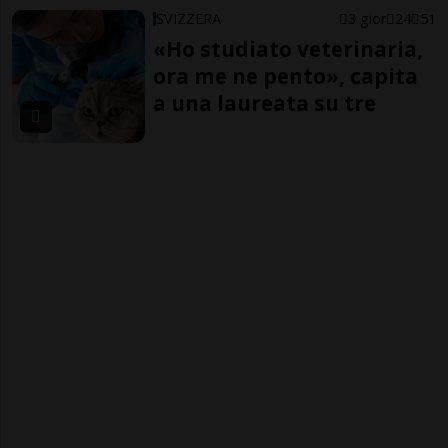
SVIZZERA
3 gior
24
51
«Ho studiato veterinaria,
ora me ne pento», capita
a una laureata su tre