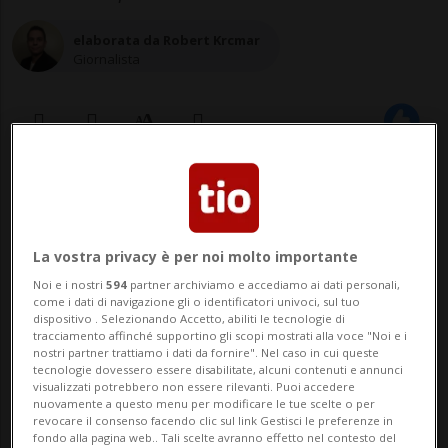
elaborata da Robert Krcmar
Giornalista
08 mar 2022 - 07:54
La vostra privacy è per noi molto importante
Seppur le restrizioni Covid stiano
Noi e i nostri
594
partner archiviamo e accediamo ai dati personali,
diminuendo, c'è ora incertezza per la
come i dati di navigazione gli o identificatori univoci, sul tuo
situazione in Ucraina
dispositivo . Selezionando Accetto, abiliti le tecnologie di
tracciamento affinché supportino gli scopi mostrati alla voce "Noi e i
nostri partner trattiamo i dati da fornire". Nel caso in cui queste
tecnologie dovessero essere disabilitate, alcuni contenuti e annunci
visualizzati potrebbero non essere rilevanti. Puoi accedere
ZURIGO - Il gestore dell'aeroporto di
nuovamente a questo menu per modificare le tue scelte o per
revocare il consenso facendo clic sul link Gestisci le preferenze in
Zurigo, Flughafen Zürich, ha ridotto le sue
fondo alla pagina web.. Tali scelte avranno effetto nel contesto del