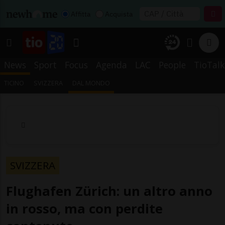
Affitta
Acquista
News
Sport
Focus
Agenda
LAC
People
TioTalk
TICINO
SVIZZERA
DAL MONDO
SVIZZERA
Flughafen Zürich: un altro anno
in rosso, ma con perdite