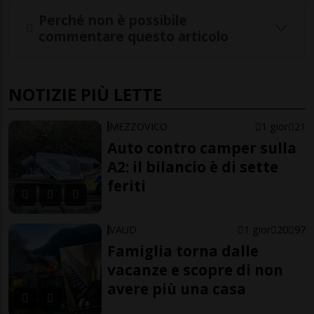
Perché non è possibile
commentare questo articolo
NOTIZIE PIÙ LETTE
MEZZOVICO
1 gior
21
Auto contro camper sulla
A2: il bilancio è di sette
feriti
VAUD
1 gior
20
97
Famiglia torna dalle
vacanze e scopre di non
avere più una casa