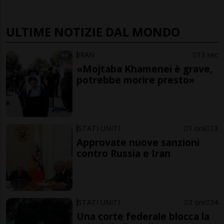
ULTIME NOTIZIE DAL MONDO
IRAN
13 sec
«Mojtaba Khamenei è grave,
potrebbe morire presto»
STATI UNITI
1 ora
13
Approvate nuove sanzioni
contro Russia e Iran
STATI UNITI
3 ore
34
Una corte federale blocca la