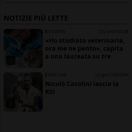
NOTIZIE PIÙ LETTE
SVIZZERA
22 ore
10
38
«Ho studiato veterinaria,
ora me ne pento», capita
a una laureata su tre
CANTONE
2 gior
160
394
Nicolò Casolini lascia la
RSI