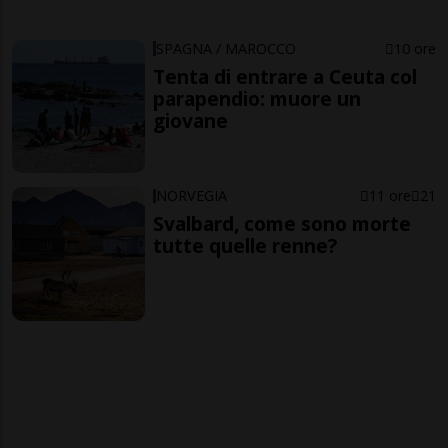
SPAGNA / MAROCCO
10 ore
Tenta di entrare a Ceuta col
parapendio: muore un
giovane
NORVEGIA
11 ore
21
Svalbard, come sono morte
tutte quelle renne?