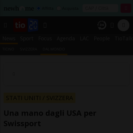
Affitta
Acquista
News
Sport
Focus
Agenda
LAC
People
TioTalk
TICINO
SVIZZERA
DAL MONDO
STATI UNITI / SVIZZERA
Una mano dagli USA per
Swissport