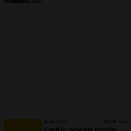
GERMANIA
9 ore
7
25
Conti in rosso per Porsche