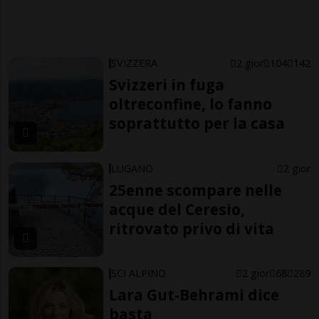
SVIZZERA
2 gior
104
142
Svizzeri in fuga
oltreconfine, lo fanno
soprattutto per la casa
LUGANO
2 gior
25enne scompare nelle
acque del Ceresio,
ritrovato privo di vita
SCI ALPINO
2 gior
68
289
Lara Gut-Behrami dice
basta