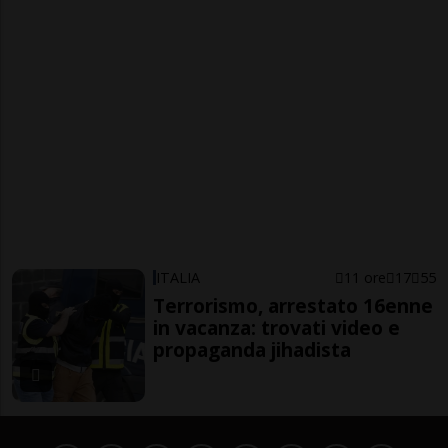
ITALIA
11 ore
17
55
Terrorismo, arrestato 16enne
in vacanza: trovati video e
propaganda jihadista