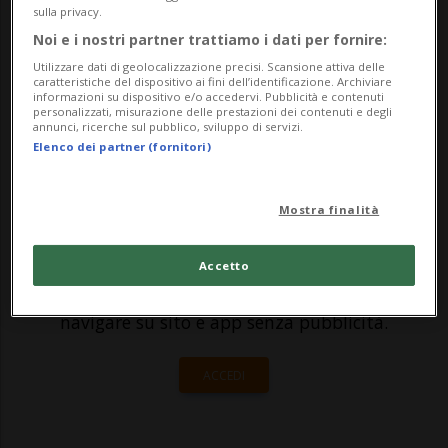
sulla privacy.
pesantemente colpito dalla pandemia di
Noi e i nostri partner trattiamo i dati per fornire:
coronavirus, ha ricevuto l'aiuto da parte
Utilizzare dati di geolocalizzazione precisi. Scansione attiva delle
caratteristiche del dispositivo ai fini dell’identificazione. Archiviare
del Dipartiment...
informazioni su dispositivo e/o accedervi. Pubblicità e contenuti
personalizzati, misurazione delle prestazioni dei contenuti e degli
annunci, ricerche sul pubblico, sviluppo di servizi.
Elenco dei partner (fornitori)
🔐 Sblocca il nostro archivio
esclusivo!
Mostra finalità
Sottoscrivi un abbonamento
Archivio
per
leggere questo articolo, oppure scegli
Accetto
MyTioAbo
per accedere all'archivio e
navigare su sito e app senza pubblicità.
ACCEDI