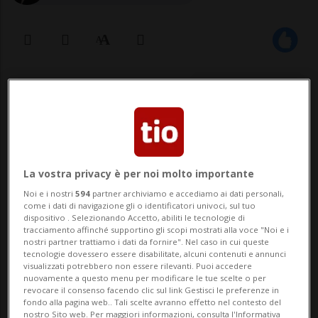
13 lug 2020 - 15:03
L'aiuto, in ogni caso, è destinato solo
alle persone impiegate negli Stati
La vostra privacy è per noi molto importante
Uniti
Noi e i nostri
594
partner archiviamo e accediamo ai dati personali,
come i dati di navigazione gli o identificatori univoci, sul tuo
dispositivo . Selezionando Accetto, abiliti le tecnologie di
tracciamento affinché supportino gli scopi mostrati alla voce "Noi e i
ZURIGO / WASHINGTON - Sostegno
nostri partner trattiamo i dati da fornire". Nel caso in cui queste
tecnologie dovessero essere disabilitate, alcuni contenuti e annunci
finanziario di oltre 170 milioni di dollari
visualizzati potrebbero non essere rilevanti. Puoi accedere
nuovamente a questo menu per modificare le tue scelte o per
per Swissport dagli Stati Uniti: il colosso
revocare il consenso facendo clic sul link Gestisci le preferenze in
fondo alla pagina web.. Tali scelte avranno effetto nel contesto del
elvetico dei servizi aeroportuali,
nostro Sito web. Per maggiori informazioni, consulta l'Informativa