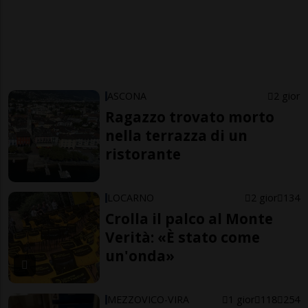
ASCONA
2 gior
Ragazzo trovato morto
nella terrazza di un
ristorante
LOCARNO
2 gior
134
Crolla il palco al Monte
Verità: «È stato come
un'onda»
MEZZOVICO-VIRA
1 gior
118
254