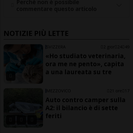
Perché non è possibile
commentare questo articolo
NOTIZIE PIÙ LETTE
SVIZZERA
2 gior
24
49
«Ho studiato veterinaria,
ora me ne pento», capita
a una laureata su tre
MEZZOVICO
21 ore
17
Auto contro camper sulla
A2: il bilancio è di sette
feriti