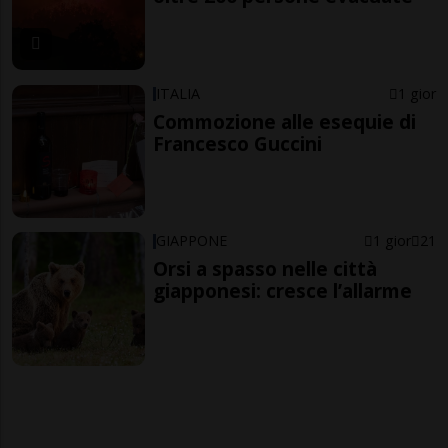
ITALIA
1 gior
Commozione alle esequie di
Francesco Guccini
GIAPPONE
1 gior
21
Orsi a spasso nelle città
giapponesi: cresce l’allarme