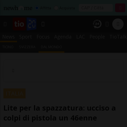
Affitta
Acquista
News
Sport
Focus
Agenda
LAC
People
TioTalk
TICINO
SVIZZERA
DAL MONDO
ITALIA
Lite per la spazzatura: ucciso a
colpi di pistola un 46enne