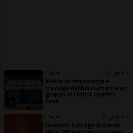
ITALIA
1 gior
18
Mette la retromarcia e
travolge deliberatamente un
gruppo di ciclisti: quattro
feriti
ITALIA
1 gior
1
18
Incendio sul Lago di Garda:
oltre 200 persone evacuate