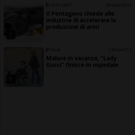
STATI UNITI
6 ore
6
52
Il Pentagono chiede alle
industrie di accelerare la
produzione di armi
ITALIA
20 ore
12
Malore in vacanza, "Lady
Gucci" finisce in ospedale