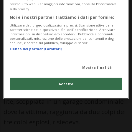
sarebbe scaturito al culmine di una lite
nostro Sito web. Per maggiori informazioni, consulta l'Informativa
sulla privacy.
condominiale scoppiata per futili motivi: il
Noi e i nostri partner trattiamo i dati per fornire:
deposito dei sacchetti dell'immondizia.
Utilizzare dati di geolocalizzazione precisi. Scansione attiva delle
caratteristiche del dispositivo ai fini dell’identificazione. Archiviare
informazioni su dispositivo e/o accedervi. Pubblicità e contenuti
I provvedimenti di fermo per il reato di
personalizzati, misurazione delle prestazioni dei contenuti e degli
annunci, ricerche sul pubblico, sviluppo di servizi.
omicidio sono stati notificati dai militari
Elenco dei partner (fornitori)
dell'arma di Trecase a un 33enne, e a un
Mostra finalità
27enne: sarebbe stato quest'ultimo a
sparare, usando una pistola calibro 9 con
Accetto
la matricola cancellata, al culmine della
lite, scoppiata in un garage condominiale
dove la vittima, raggiunta da due colpi dei
tre colpi esplosi, risiedeva.