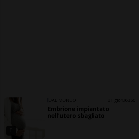
DAL MONDO
1 gior
6
56
Embrione impiantato
nell'utero sbagliato