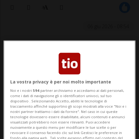
06 giu 2026 - 08:54
NAPOLI - Sono due le persone sottoposte a
un fermo emesso dalla procura di Torre
Annunziata (pm Emilio Prisco) stanotte
nell'ambito delle indagini dei carabinieri
La vostra privacy è per noi molto importante
sull'omicidio di un 46enne, morto dopo
Noi e i nostri
594
partner archiviamo e accediamo ai dati personali,
come i dati di navigazione gli o identificatori univoci, sul tuo
essere stato gravemente ferito con due
dispositivo . Selezionando Accetto, abiliti le tecnologie di
tracciamento affinché supportino gli scopi mostrati alla voce "Noi e i
colpi di pistola ieri pomeriggio a
nostri partner trattiamo i dati da fornire". Nel caso in cui queste
tecnologie dovessero essere disabilitate, alcuni contenuti e annunci
Boscotrecase, in provincia di Napoli.
visualizzati potrebbero non essere rilevanti. Puoi accedere
nuovamente a questo menu per modificare le tue scelte o per
Secondo quanto si è appreso l'omicidio
revocare il consenso facendo clic sul link Gestisci le preferenze in
fondo alla pagina web.. Tali scelte avranno effetto nel contesto del