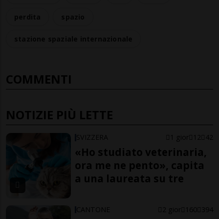
perdita
spazio
stazione spaziale internazionale
COMMENTI
NOTIZIE PIÙ LETTE
SVIZZERA
1 gior
12
42
«Ho studiato veterinaria,
ora me ne pento», capita
a una laureata su tre
CANTONE
2 gior
160
394