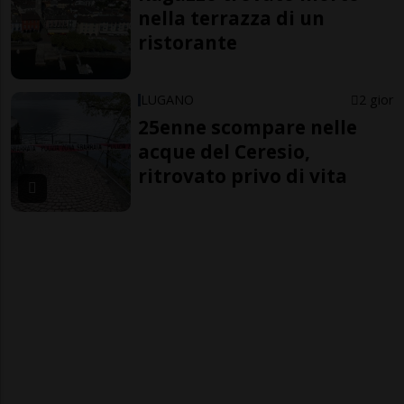
nella terrazza di un
ristorante
LUGANO
2 gior
25enne scompare nelle
acque del Ceresio,
ritrovato privo di vita