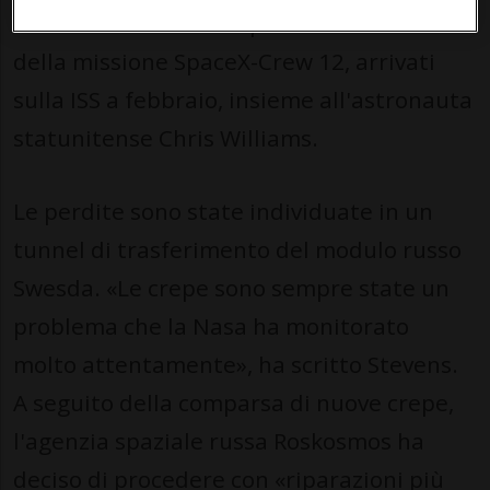
stazione sono tutti e quattro i membri
della missione SpaceX-Crew 12, arrivati
sulla ISS a febbraio, insieme all'astronauta
statunitense Chris Williams.
Le perdite sono state individuate in un
tunnel di trasferimento del modulo russo
Swesda. «Le crepe sono sempre state un
problema che la Nasa ha monitorato
molto attentamente», ha scritto Stevens.
A seguito della comparsa di nuove crepe,
l'agenzia spaziale russa Roskosmos ha
deciso di procedere con «riparazioni più