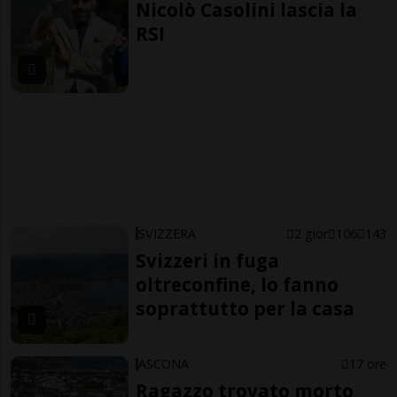
Nicolò Casolini lascia la
RSI
SVIZZERA
2 gior
106
143
Svizzeri in fuga
oltreconfine, lo fanno
soprattutto per la casa
ASCONA
17 ore
Ragazzo trovato morto