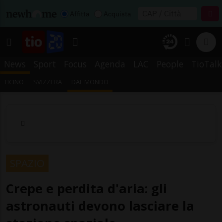
Affitta
Acquista
News
Sport
Focus
Agenda
LAC
People
TioTalk
TICINO
SVIZZERA
DAL MONDO
SPAZIO
Crepe e perdita d'aria: gli
astronauti devono lasciare la