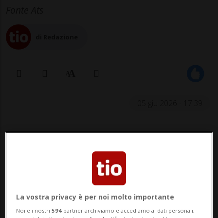
Fonte Ats
di Redazione
05 giu 2026 - 17:39
La vostra privacy è per noi molto importante
SPAZIO - Sulla Stazione Spaziale
Noi e i nostri
594
partner archiviamo e accediamo ai dati personali,
Internazionale (ISS) si è verificato un