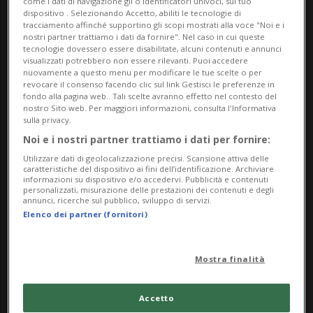
come i dati di navigazione gli o identificatori univoci, sul tuo
dispositivo . Selezionando Accetto, abiliti le tecnologie di
incidente con conseguenze per
tracciamento affinché supportino gli scopi mostrati alla voce "Noi e i
nostri partner trattiamo i dati da fornire". Nel caso in cui queste
l'equipaggio. A causa di perdite in un
tecnologie dovessero essere disabilitate, alcuni contenuti e annunci
visualizzati potrebbero non essere rilevanti. Puoi accedere
modulo, cinque astronauti sono stati
nuovamente a questo menu per modificare le tue scelte o per
revocare il consenso facendo clic sul link Gestisci le preferenze in
istruiti a trasferirsi nella navicella Dragon,
fondo alla pagina web.. Tali scelte avranno effetto nel contesto del
nostro Sito web. Per maggiori informazioni, consulta l'Informativa
dove resteranno fino al completamento
sulla privacy.
Noi e i nostri partner trattiamo i dati per fornire:
dei lavori di riparazione. Si tratta, ha
Utilizzare dati di geolocalizzazione precisi. Scansione attiva delle
precisato la Nasa, di una misura
caratteristiche del dispositivo ai fini dell’identificazione. Archiviare
informazioni su dispositivo e/o accedervi. Pubblicità e contenuti
personalizzati, misurazione delle prestazioni dei contenuti e degli
precauzionale.
annunci, ricerche sul pubblico, sviluppo di servizi.
Elenco dei partner (fornitori)
Lo ha comunicato una portavoce
dell'agenzia spaziale statunitense sulla
Mostra finalità
piattaforma X. A lasciare
Accetto
temporaneamente i moduli abitativi della