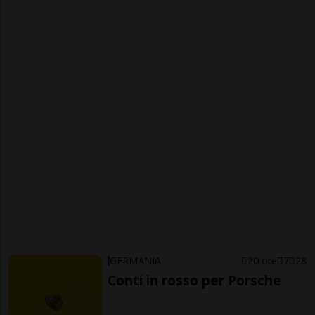
GERMANIA
20 ore
7
28
Conti in rosso per Porsche