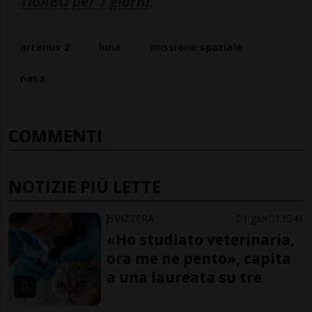
TioABO per 7 giorni
.
artemis 2
luna
missione spaziale
nasa
COMMENTI
NOTIZIE PIÙ LETTE
SVIZZERA
1 gior
13
41
«Ho studiato veterinaria,
ora me ne pento», capita
a una laureata su tre