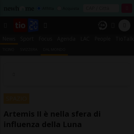
Affitta
Acquista
News
Sport
Focus
Agenda
LAC
People
TioTalk
TICINO
SVIZZERA
DAL MONDO
SPAZIO
Artemis II è nella sfera di
influenza della Luna