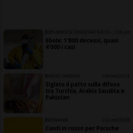
REPUBBLICA DEMOCRATICA CONGO
18 ore
Ebola: 1'800 decessi, quasi
4'000 i casi
MEDIO ORIENTE
20 ore
1
12
Siglato il patto sulla difesa
tra Turchia, Arabia Saudita e
Pakistan
GERMANIA
22 ore
7
28
Conti in rosso per Porsche