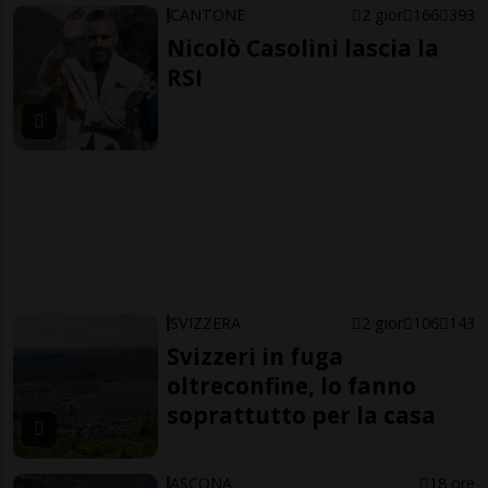
CANTONE
2 gior
166
393
Nicolò Casolini lascia la
RSI
SVIZZERA
2 gior
106
143
Svizzeri in fuga
oltreconfine, lo fanno
soprattutto per la casa
ASCONA
18 ore