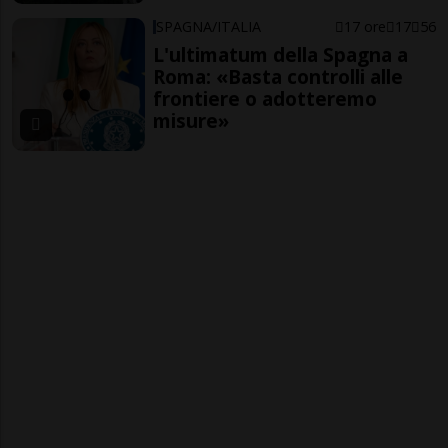
SPAGNA/ITALIA
17 ore
17
56
L'ultimatum della Spagna a
Roma: «Basta controlli alle
frontiere o adotteremo
misure»