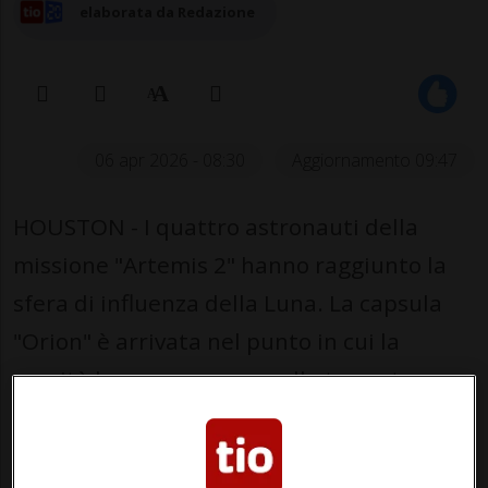
elaborata da Redazione
06 apr 2026 - 08:30
Aggiornamento 09:47
HOUSTON - I quattro astronauti della
missione "Artemis 2" hanno raggiunto la
sfera di influenza della Luna. La capsula
"Orion" è arrivata nel punto in cui la
gravità lunare supera quella terrestre,
come ha comunicato l’agenzia spaziale
statunitense Nasa.