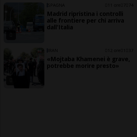
SPAGNA
11 ore
7
74
Madrid ripristina i controlli
alle frontiere per chi arriva
dall'Italia
IRAN
12 ore
1
37
«Mojtaba Khamenei è grave,
potrebbe morire presto»