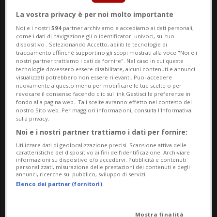
L’equipaggio - composto dagli astronauti
La vostra privacy è per noi molto importante
statunitensi Victor Glover, Christina Koch
Noi e i nostri
594
partner archiviamo e accediamo ai dati personali,
come i dati di navigazione gli o identificatori univoci, sul tuo
e Reid Wiseman e dal canadese Jeremy
dispositivo . Selezionando Accetto, abiliti le tecnologie di
tracciamento affinché supportino gli scopi mostrati alla voce "Noi e i
Hansen - è in viaggio verso la Luna, primo
nostri partner trattiamo i dati da fornire". Nel caso in cui queste
tecnologie dovessero essere disabilitate, alcuni contenuti e annunci
gruppo umano a compiere questa
visualizzati potrebbero non essere rilevanti. Puoi accedere
nuovamente a questo menu per modificare le tue scelte o per
missione dopo oltre 50 anni. Per Glover,
revocare il consenso facendo clic sul link Gestisci le preferenze in
fondo alla pagina web.. Tali scelte avranno effetto nel contesto del
Koch e Wiseman si tratta del secondo volo
nostro Sito web. Per maggiori informazioni, consulta l'Informativa
sulla privacy.
nello spazio, mentre per Hansen è il primo.
Noi e i nostri partner trattiamo i dati per fornire:
Koch è la prima donna a partecipare a una
Utilizzare dati di geolocalizzazione precisi. Scansione attiva delle
caratteristiche del dispositivo ai fini dell’identificazione. Archiviare
informazioni su dispositivo e/o accedervi. Pubblicità e contenuti
missione lunare della Nasa, Glover il primo
personalizzati, misurazione delle prestazioni dei contenuti e degli
annunci, ricerche sul pubblico, sviluppo di servizi.
afroamericano e Hansen il primo
Elenco dei partner (fornitori)
canadese.
Mostra finalità