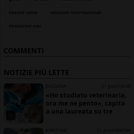
nazioni unite
relazioni internazionali
risoluzioni onu
COMMENTI
NOTIZIE PIÙ LETTE
SVIZZERA
1 gior
10
38
«Ho studiato veterinaria,
ora me ne pento», capita
a una laureata su tre
CANTONE
2 gior
160
394