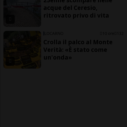
25enne scompare nelle
acque del Ceresio,
ritrovato privo di vita
LOCARNO
10 ore
132
Crolla il palco al Monte
Verità: «È stato come
un'onda»