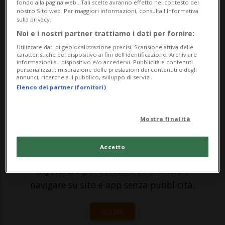
fondo alla pagina web.. Tali scelte avranno effetto nel contesto del
nostro Sito web. Per maggiori informazioni, consulta l'Informativa
alture del Golan, dalla Cisgiordania e da
sulla privacy.
Gerusalemme Est. Lo riportano i media
Noi e i nostri partner trattiamo i dati per fornire:
Utilizzare dati di geolocalizzazione precisi. Scansione attiva delle
dello Stato ebraico.Il provvedimento su
caratteristiche del dispositivo ai fini dell’identificazione. Archiviare
informazioni su dispositivo e/o accedervi. Pubblicità e contenuti
Cisgio...
personalizzati, misurazione delle prestazioni dei contenuti e degli
annunci, ricerche sul pubblico, sviluppo di servizi.
Elenco dei partner (fornitori)
🔐 Sblocca il nostro archivio
esclusivo!
Mostra finalità
Sottoscrivi un abbonamento
Archivio
per
Accetto
leggere questo articolo, oppure scegli
MyTioAbo
per accedere all'archivio e
navigare su sito e app senza pubblicità.
ACCEDI