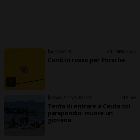
GERMANIA
11 ore
7
27
Conti in rosso per Porsche
SPAGNA / MAROCCO
12 ore
Tenta di entrare a Ceuta col
parapendio: muore un
giovane