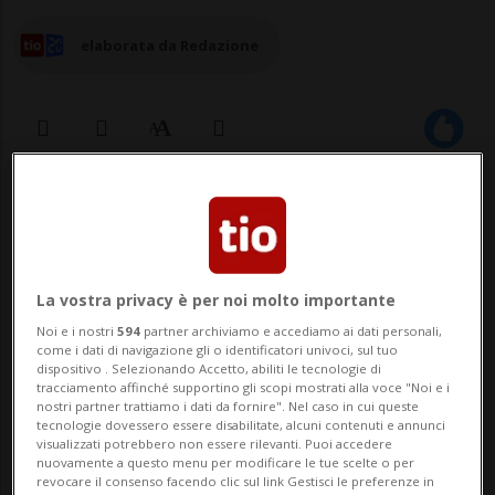
elaborata da Redazione
03 dic 2025 - 09:55
2
La vostra privacy è per noi molto importante
Noi e i nostri
594
partner archiviamo e accediamo ai dati personali,
come i dati di navigazione gli o identificatori univoci, sul tuo
dispositivo . Selezionando Accetto, abiliti le tecnologie di
tracciamento affinché supportino gli scopi mostrati alla voce "Noi e i
nostri partner trattiamo i dati da fornire". Nel caso in cui queste
NEW YORK - L'Assemblea generale delle
tecnologie dovessero essere disabilitate, alcuni contenuti e annunci
visualizzati potrebbero non essere rilevanti. Puoi accedere
Nazioni Unite ha approvato due risoluzioni
nuovamente a questo menu per modificare le tue scelte o per
revocare il consenso facendo clic sul link Gestisci le preferenze in
che chiedono a Israele di ritirarsi dalle