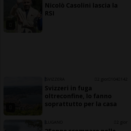
Nicolò Casolini lascia la
RSI
SVIZZERA
2 gior
104
142
Svizzeri in fuga
oltreconfine, lo fanno
soprattutto per la casa
LUGANO
2 gior