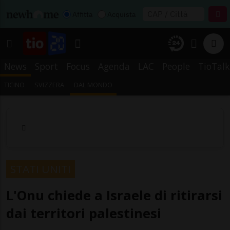
Affitta
Acquista
News
Sport
Focus
Agenda
LAC
People
TioTalk
TICINO
SVIZZERA
DAL MONDO
STATI UNITI
L'Onu chiede a Israele di ritirarsi
dai territori palestinesi