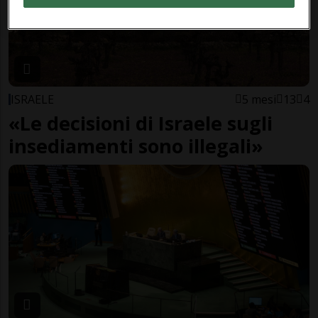
ISRAELE
5 mesi
13
4
«Le decisioni di Israele sugli
insediamenti sono illegali»