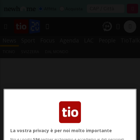
Affitta
Acquista
News
Sport
Focus
Agenda
LAC
People
TioTalk
TICINO
SVIZZERA
DAL MONDO
La vostra privacy è per noi molto importante
Noi e i nostri
594
partner archiviamo e accediamo ai dati personali,