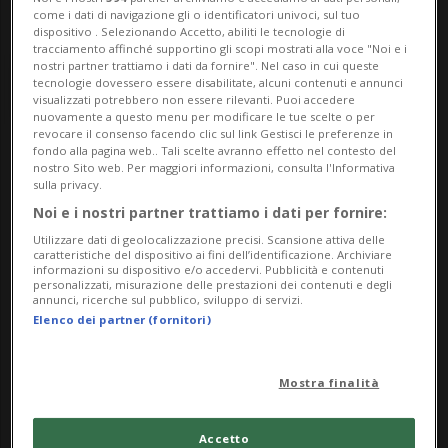
come i dati di navigazione gli o identificatori univoci, sul tuo
dispositivo . Selezionando Accetto, abiliti le tecnologie di
tracciamento affinché supportino gli scopi mostrati alla voce "Noi e i
nostri partner trattiamo i dati da fornire". Nel caso in cui queste
tecnologie dovessero essere disabilitate, alcuni contenuti e annunci
visualizzati potrebbero non essere rilevanti. Puoi accedere
nuovamente a questo menu per modificare le tue scelte o per
revocare il consenso facendo clic sul link Gestisci le preferenze in
fondo alla pagina web.. Tali scelte avranno effetto nel contesto del
Notizie su Risoluzioni
nostro Sito web. Per maggiori informazioni, consulta l'Informativa
sulla privacy.
Onu
Noi e i nostri partner trattiamo i dati per fornire:
Utilizzare dati di geolocalizzazione precisi. Scansione attiva delle
caratteristiche del dispositivo ai fini dell’identificazione. Archiviare
informazioni su dispositivo e/o accedervi. Pubblicità e contenuti
Segui le notizie e gli approfondimenti su
personalizzati, misurazione delle prestazioni dei contenuti e degli
annunci, ricerche sul pubblico, sviluppo di servizi.
Risoluzioni Onu.
Elenco dei partner (fornitori)
Mostra finalità
Accetto