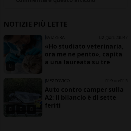
NOTIZIE PIÙ LETTE
SVIZZERA
2 gior
23
47
«Ho studiato veterinaria,
ora me ne pento», capita
a una laureata su tre
MEZZOVICO
19 ore
15
Auto contro camper sulla
A2: il bilancio è di sette
feriti