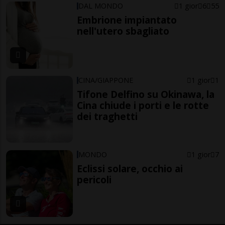
DAL MONDO
1 gior
6
55
Embrione impiantato
nell'utero sbagliato
CINA/GIAPPONE
1 gior
1
Tifone Delfino su Okinawa, la
Cina chiude i porti e le rotte
dei traghetti
MONDO
1 gior
7
Eclissi solare, occhio ai
pericoli