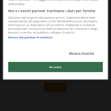
appena lasciato. Ieri, poco prima del
sulla privacy.
dramma, aveva pranzato con un'amica in
Noi e i nostri partner trattiamo i dati per fornire:
Ticino, con cu...
Utilizzare dati di geolocalizzazione precisi. Scansione attiva delle
caratteristiche del dispositivo ai fini dell’identificazione. Archiviare
informazioni su dispositivo e/o accedervi. Pubblicità e contenuti
personalizzati, misurazione delle prestazioni dei contenuti e degli
🔐 Sblocca il nostro archivio
annunci, ricerche sul pubblico, sviluppo di servizi.
Elenco dei partner (fornitori)
esclusivo!
Sottoscrivi un abbonamento
Archivio
per
Mostra finalità
leggere questo articolo, oppure scegli
MyTioAbo
per accedere all'archivio e
Accetto
navigare su sito e app senza pubblicità.
ACCEDI