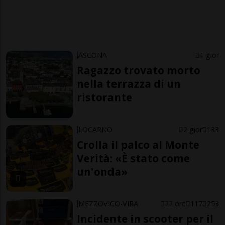
ASCONA
1 gior
Ragazzo trovato morto
nella terrazza di un
ristorante
LOCARNO
2 gior
133
Crolla il palco al Monte
Verità: «È stato come
un'onda»
MEZZOVICO-VIRA
22 ore
117
253
Incidente in scooter per il