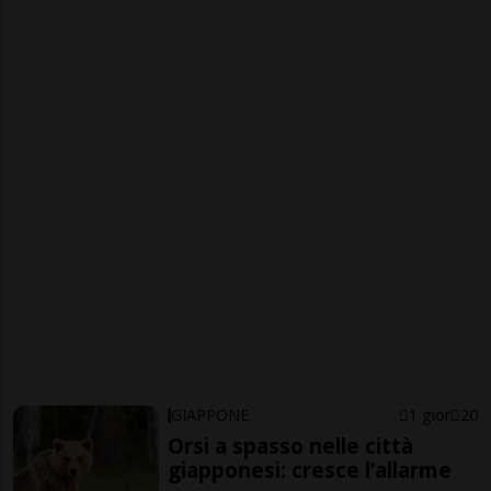
GIAPPONE
1 gior
20
Orsi a spasso nelle città
giapponesi: cresce l’allarme