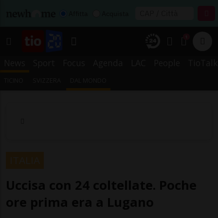
Affitta
Acquista
1
News
Sport
Focus
Agenda
LAC
People
TioTalk
TICINO
SVIZZERA
DAL MONDO
ITALIA
Uccisa con 24 coltellate. Poche
ore prima era a Lugano