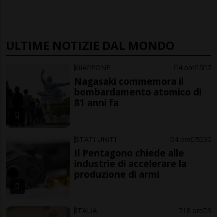
ULTIME NOTIZIE DAL MONDO
GIAPPONE
4 ore
5
7
Nagasaki commemora il
bombardamento atomico di
81 anni fa
STATI UNITI
4 ore
5
30
Il Pentagono chiede alle
industrie di accelerare la
produzione di armi
ITALIA
18 ore
9