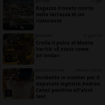
ASCONA
1 gior
Ragazzo trovato morto
nella terrazza di un
ristorante
LOCARNO
1 gior
132
Crolla il palco al Monte
Verità: «È stato come
un'onda»
MEZZOVICO-VIRA
18 ore
113
252
Incidente in scooter per il
deputato leghista Andrea
Censi: positivo all’alcol
test