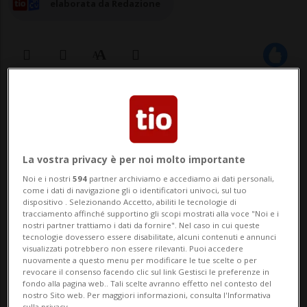
elaborata da Redazione
13 giu 2025 - 17:34
Aggiornamento 21:12
TEHERAN - «Il regime sionista criminale e
La vostra privacy è per noi molto importante
illegittimo avrà un destino amaro e
Noi e i nostri
594
partner archiviamo e accediamo ai dati personali,
doloroso, con conseguenze gravi e
come i dati di navigazione gli o identificatori univoci, sul tuo
dispositivo . Selezionando Accetto, abiliti le tecnologie di
distruttive», ha dichiarato il nuovo
tracciamento affinché supportino gli scopi mostrati alla voce "Noi e i
nostri partner trattiamo i dati da fornire". Nel caso in cui queste
Comandante delle Guardie Rivoluzionarie,
tecnologie dovessero essere disabilitate, alcuni contenuti e annunci
visualizzati potrebbero non essere rilevanti. Puoi accedere
Mohammad Pakpour, citato da
nuovamente a questo menu per modificare le tue scelte o per
revocare il consenso facendo clic sul link Gestisci le preferenze in
Tasnim.Pakpour ha aggiunto: �...
fondo alla pagina web.. Tali scelte avranno effetto nel contesto del
nostro Sito web. Per maggiori informazioni, consulta l'Informativa
sulla privacy.