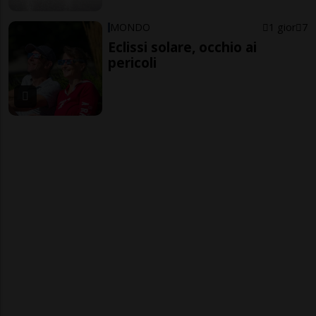
MONDO
1 gior
7
Eclissi solare, occhio ai
pericoli