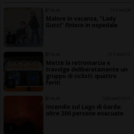
ITALIA
13 ore
8
Malore in vacanza, "Lady
Gucci" finisce in ospedale
ITALIA
17 ore
13
Mette la retromarcia e
travolge deliberatamente un
gruppo di ciclisti: quattro
feriti
ITALIA
20 ore
1
17
Incendio sul Lago di Garda:
oltre 200 persone evacuate