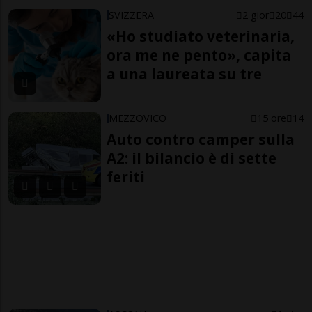
SVIZZERA
2 gior
20
44
«Ho studiato veterinaria,
ora me ne pento», capita
a una laureata su tre
MEZZOVICO
15 ore
14
Auto contro camper sulla
A2: il bilancio è di sette
feriti