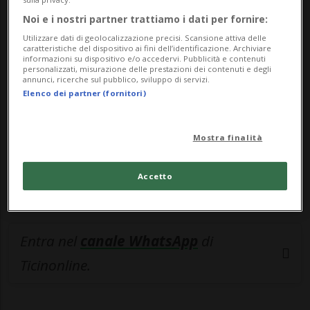
🔐 Sblocca il nostro archivio
Noi e i nostri partner trattiamo i dati per fornire:
Utilizzare dati di geolocalizzazione precisi. Scansione attiva delle
esclusivo!
caratteristiche del dispositivo ai fini dell’identificazione. Archiviare
informazioni su dispositivo e/o accedervi. Pubblicità e contenuti
personalizzati, misurazione delle prestazioni dei contenuti e degli
Sottoscrivi un abbonamento
Archivio
per
annunci, ricerche sul pubblico, sviluppo di servizi.
leggere questo articolo, oppure scegli
Elenco dei partner (fornitori)
MyTioAbo
per accedere all'archivio e
navigare su sito e app senza pubblicità.
Mostra finalità
ACCEDI
Accetto
Entra nel
canale WhatsApp
di
Ticinonline.