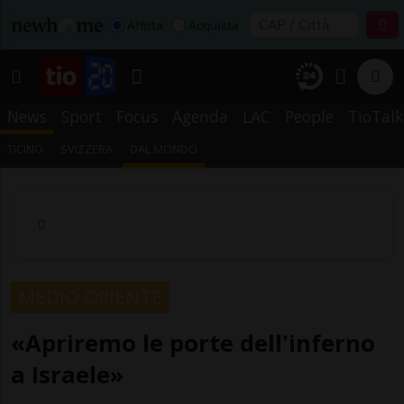
Affitta
Acquista
News
Sport
Focus
Agenda
LAC
People
TioTalk
TICINO
SVIZZERA
DAL MONDO
MEDIO ORIENTE
«Apriremo le porte dell'inferno
a Israele»