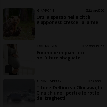
GIAPPONE
22 ore
20
Orsi a spasso nelle città
giapponesi: cresce l’allarme
DAL MONDO
22 ore
6
53
Embrione impiantato
nell'utero sbagliato
CINA/GIAPPONE
23 ore
1
Tifone Delfino su Okinawa, la
Cina chiude i porti e le rotte
dei traghetti