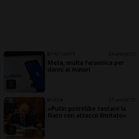
STATI UNITI
4 ore
6
15
Meta, multa faraonica per
danni ai minori
RUSSIA
5 ore
8
72
«Putin potrebbe testare la
Nato con attacco limitato»