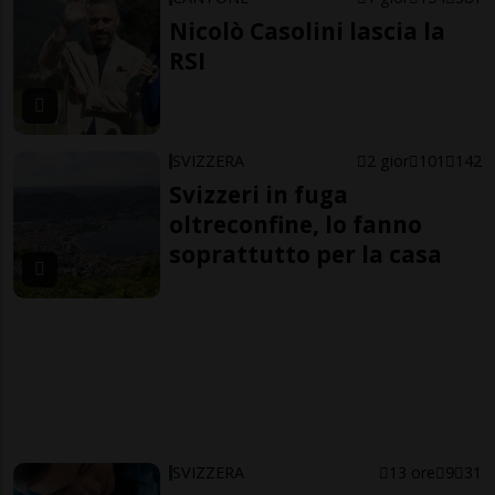
Nicolò Casolini lascia la
RSI
SVIZZERA
2 gior
101
142
Svizzeri in fuga
oltreconfine, lo fanno
soprattutto per la casa
SVIZZERA
13 ore
9
31