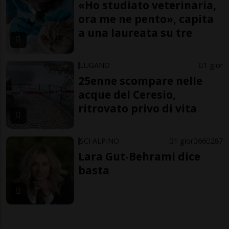
«Ho studiato veterinaria,
ora me ne pento», capita
a una laureata su tre
LUGANO
1 gior
25enne scompare nelle
acque del Ceresio,
ritrovato privo di vita
SCI ALPINO
1 gior
66
287
Lara Gut-Behrami dice
basta