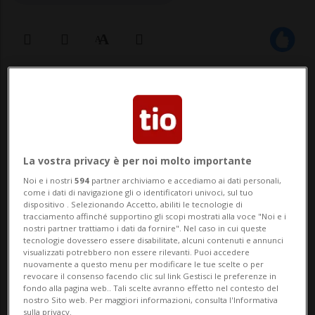
15 mag 2025 - 18:43
ANKARA - Il presidente ucraino Volodymyr
Zelensky ha annunciato che non
La vostra privacy è per noi molto importante
parteciperà ai colloqui di Istanbul: decisiva
Noi e i nostri
594
partner archiviamo e accediamo ai dati personali,
come i dati di navigazione gli o identificatori univoci, sul tuo
per la sua assenza la scelta del suo
dispositivo . Selezionando Accetto, abiliti le tecnologie di
tracciamento affinché supportino gli scopi mostrati alla voce "Noi e i
omologo russo Putin di non presentarsi.
nostri partner trattiamo i dati da fornire". Nel caso in cui queste
tecnologie dovessero essere disabilitate, alcuni contenuti e annunci
L'Ucraina invierà una delegazione guidata
visualizzati potrebbero non essere rilevanti. Puoi accedere
nuovamente a questo menu per modificare le tue scelte o per
dal ministr...
revocare il consenso facendo clic sul link Gestisci le preferenze in
fondo alla pagina web.. Tali scelte avranno effetto nel contesto del
nostro Sito web. Per maggiori informazioni, consulta l'Informativa
sulla privacy.