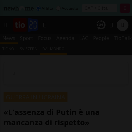
Affitta
Acquista
News
Sport
Focus
Agenda
LAC
People
TioTalk
TICINO
SVIZZERA
DAL MONDO
GUERRA IN UCRAINA
«L'assenza di Putin è una
mancanza di rispetto»