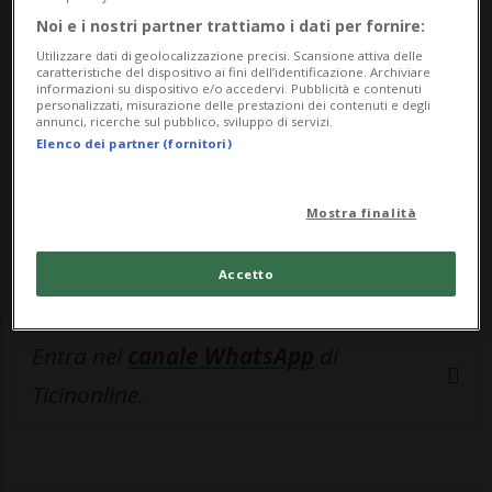
🔐 Sblocca il nostro archivio
Noi e i nostri partner trattiamo i dati per fornire:
esclusivo!
Utilizzare dati di geolocalizzazione precisi. Scansione attiva delle
caratteristiche del dispositivo ai fini dell’identificazione. Archiviare
Sottoscrivi un abbonamento
Archivio
per
informazioni su dispositivo e/o accedervi. Pubblicità e contenuti
personalizzati, misurazione delle prestazioni dei contenuti e degli
leggere questo articolo, oppure scegli
annunci, ricerche sul pubblico, sviluppo di servizi.
Elenco dei partner (fornitori)
MyTioAbo
per accedere all'archivio e
navigare su sito e app senza pubblicità.
Mostra finalità
ACCEDI
Accetto
Entra nel
canale WhatsApp
di
Ticinonline.