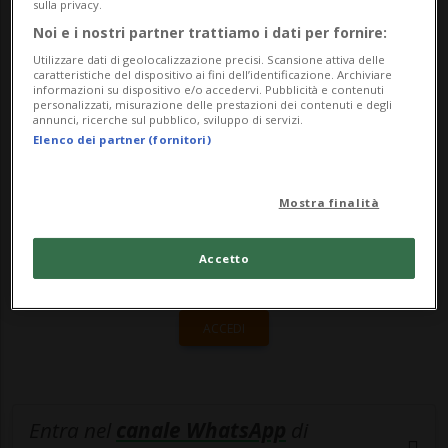
sulla privacy.
capoluogo toscano.I media italiani
Noi e i nostri partner trattiamo i dati per fornire:
aggiun...
Utilizzare dati di geolocalizzazione precisi. Scansione attiva delle
caratteristiche del dispositivo ai fini dell’identificazione. Archiviare
informazioni su dispositivo e/o accedervi. Pubblicità e contenuti
personalizzati, misurazione delle prestazioni dei contenuti e degli
🔐 Sblocca il nostro archivio
annunci, ricerche sul pubblico, sviluppo di servizi.
Elenco dei partner (fornitori)
esclusivo!
Sottoscrivi un abbonamento
Archivio
per
Mostra finalità
leggere questo articolo, oppure scegli
MyTioAbo
per accedere all'archivio e
Accetto
navigare su sito e app senza pubblicità.
ACCEDI
Entra nel
canale WhatsApp
di