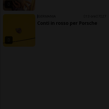
GERMANIA
13 ore
7
27
Conti in rosso per Porsche