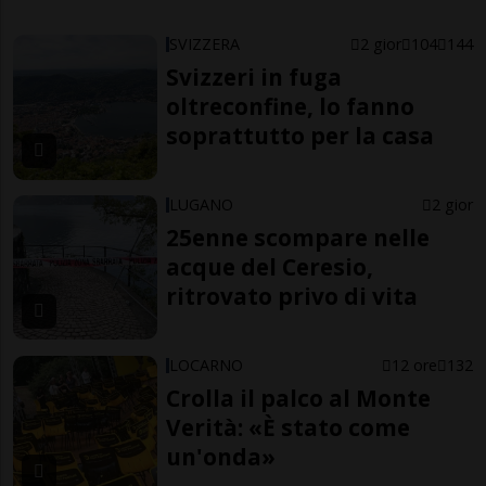
SVIZZERA
2 gior
104
144
Svizzeri in fuga
oltreconfine, lo fanno
soprattutto per la casa
LUGANO
2 gior
25enne scompare nelle
acque del Ceresio,
ritrovato privo di vita
LOCARNO
12 ore
132
Crolla il palco al Monte
Verità: «È stato come
un'onda»