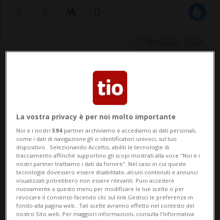
17 feb 2024 - 09:24
La vostra privacy è per noi molto importante
Noi e i nostri
594
partner archiviamo e accediamo ai dati personali,
FIRENZE - I Vigili del Fuoco di Firenze, dopo
come i dati di navigazione gli o identificatori univoci, sul tuo
dispositivo . Selezionando Accetto, abiliti le tecnologie di
un'intera notte di lavoro, hanno
tracciamento affinché supportino gli scopi mostrati alla voce "Noi e i
nostri partner trattiamo i dati da fornire". Nel caso in cui queste
recuperato il corpo senza vita di uno degli
tecnologie dovessero essere disabilitate, alcuni contenuti e annunci
visualizzati potrebbero non essere rilevanti. Puoi accedere
operai dispersi nel crollo del cantiere del
nuovamente a questo menu per modificare le tue scelte o per
revocare il consenso facendo clic sul link Gestisci le preferenze in
supermercato Esselunga di via Mariti, nel
fondo alla pagina web.. Tali scelte avranno effetto nel contesto del
nostro Sito web. Per maggiori informazioni, consulta l'Informativa