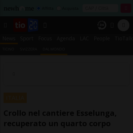
Affitta
Acquista
News
Sport
Focus
Agenda
LAC
People
TioTalk
TICINO
SVIZZERA
DAL MONDO
ITALIA
Crollo nel cantiere Esselunga,
recuperato un quarto corpo