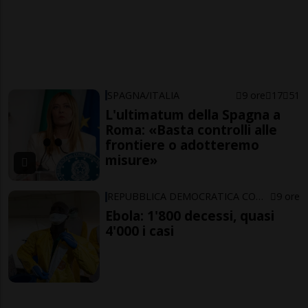
SPAGNA/ITALIA
9 ore
17
51
L'ultimatum della Spagna a
Roma: «Basta controlli alle
frontiere o adotteremo
misure»
REPUBBLICA DEMOCRATICA CONGO
9 ore
Ebola: 1'800 decessi, quasi
4'000 i casi