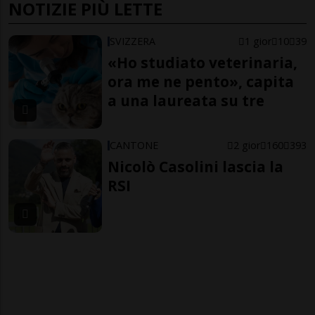
NOTIZIE PIÙ LETTE
SVIZZERA
1 gior
10
39
«Ho studiato veterinaria,
ora me ne pento», capita
a una laureata su tre
CANTONE
2 gior
160
393
Nicolò Casolini lascia la
RSI