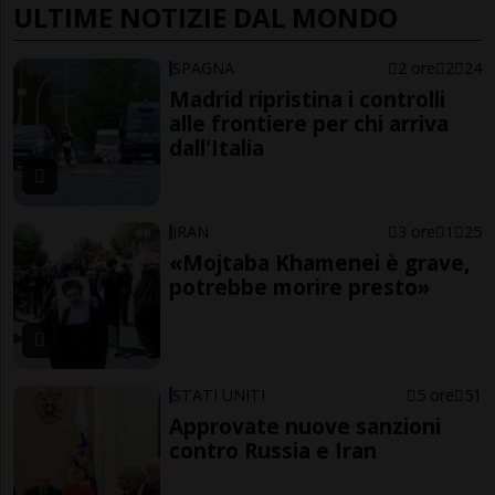
ULTIME NOTIZIE DAL MONDO
SPAGNA
2 ore
2
24
Madrid ripristina i controlli
alle frontiere per chi arriva
dall'Italia
IRAN
3 ore
1
25
«Mojtaba Khamenei è grave,
potrebbe morire presto»
STATI UNITI
5 ore
51
Approvate nuove sanzioni
contro Russia e Iran