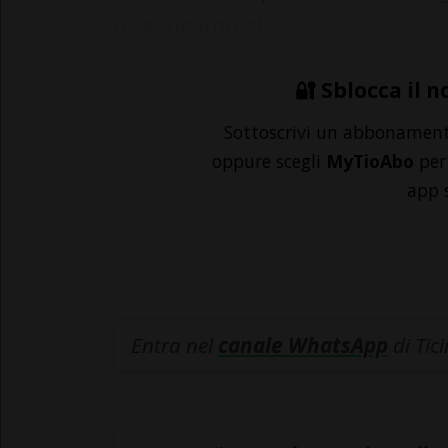
investigatori al ...
🔐 Sblocca il n
Sottoscrivi un abbonamen
oppure scegli
MyTioAbo
per 
app 
Entra nel
canale WhatsApp
di Tic