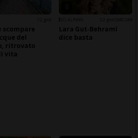
2 gior
SCI ALPINO
2 gior
68
289
e scompare
Lara Gut-Behrami
acque del
dice basta
o, ritrovato
i vita