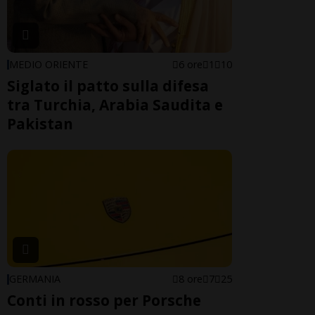
MEDIO ORIENTE
6 ore
1
10
Siglato il patto sulla difesa
tra Turchia, Arabia Saudita e
Pakistan
GERMANIA
8 ore
7
25
Conti in rosso per Porsche