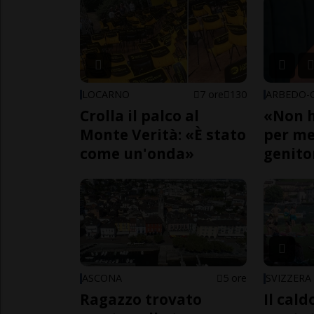
LOCARNO
7 ore
130
Crolla il palco al
«Non h
Monte Verità: «È stato
per me,
come un'onda»
genito
ASCONA
5 ore
SVIZZERA
Ragazzo trovato
Il cal