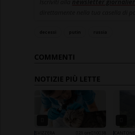
Iscriviti alla
newsletter giornalier
direttamente nella tua casella di p
decessi
putin
russia
COMMENTI
NOTIZIE PIÙ LETTE
SVIZZERA
21 ore
10
38
CANTON