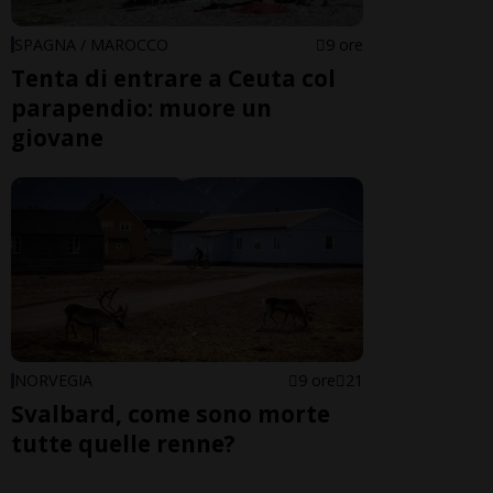
SPAGNA / MAROCCO
9 ore
Tenta di entrare a Ceuta col
parapendio: muore un
giovane
NORVEGIA
9 ore
21
Svalbard, come sono morte
tutte quelle renne?