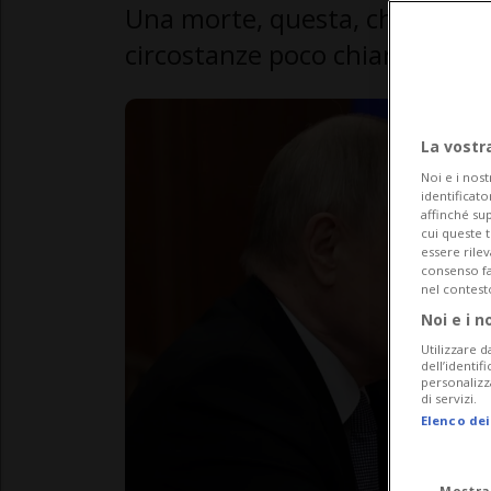
Una morte, questa, che allunga 
circostanze poco chiare di figu
La vostr
Noi e i nost
identificato
affinché sup
cui queste 
essere rile
consenso fac
nel contest
Noi e i n
Utilizzare d
dell’identif
personalizz
di servizi.
Elenco dei
Mostra