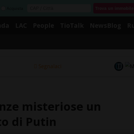
Acquista
nda
LAC
People
TioTalk
NewsBlog
R
Segnalaci
anze misteriose un
to di Putin