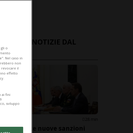
ULTIME NOTIZIE DAL
gli o
MONDO
iamento
e". Nel caso in
potrebbero non
 revocare il
anno effetto
cy.
ai fini
ti
ico, sviluppo
STATI UNITI
28 min
Approvate nuove sanzioni
cetto