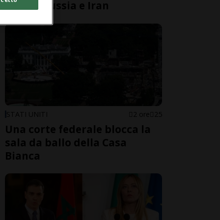
contro Russia e Iran
STATI UNITI
2 ore
25
Una corte federale blocca la
sala da ballo della Casa
Bianca