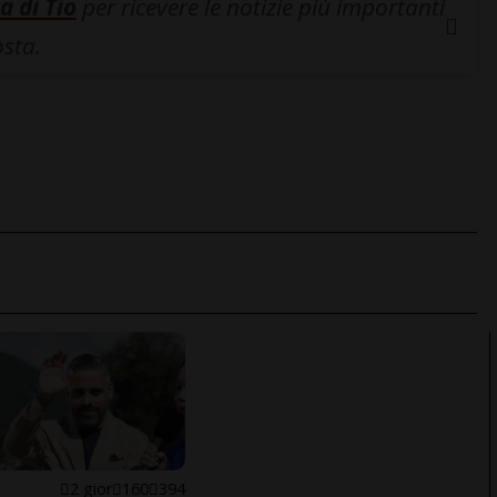
a di Tio
per ricevere le notizie più importanti
osta.
E
2 gior
160
394