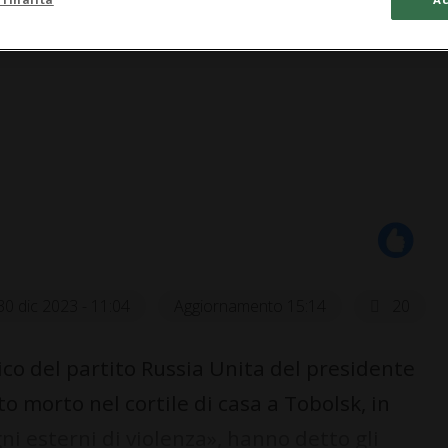
30 dic 2023 - 11:04
Aggiornamento 15:14
20
ico del partito Russia Unita del presidente
o morto nel cortile di casa a Tobolsk, in
ni esterni di violenza», hanno detto gli