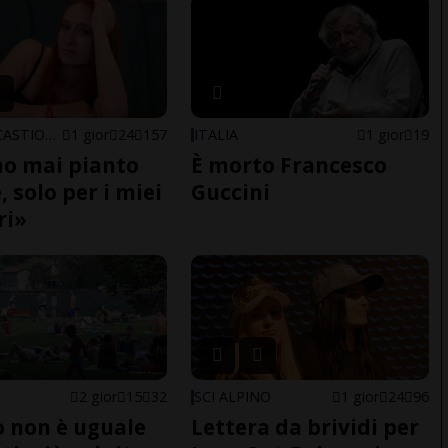
ARBEDO-CASTIONE
1 gior
24
157
ITALIA
1 gior
19
o mai pianto
È morto Francesco
 solo per i miei
Guccini
ri»
2 gior
15
32
SCI ALPINO
1 gior
24
96
do non è uguale
Lettera da brividi per