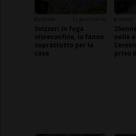
SVIZZERA
2 gior
104
142
LUGANO
Svizzeri in fuga
25enn
oltreconfine, lo fanno
nelle 
soprattutto per la
Ceresi
casa
privo d