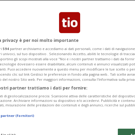
la lista di decessi avvenuti in
re di spicco russe
a privacy è per noi molto importante
ri
594
partner archiviamo e accediamo ai dati personali, come i dati di navigazione 
ri univoci, sul tuo dispositivo . Selezionando Accetto, abiliti le tecnologie di tracc
portino gli scopi mostrati alla voce "Noi e i nostri partner trattiamo i dati da fornir
tecnologie dovessero essere disabilitate, alcuni contenuti e annunci visualizzati 
vanti. Puoi accedere nuovamente a questo menu per modificare le tue scelte o per
endo clic sul link Gestisci le preferenze in fondo alla pagina web.. Tali scelte avr
o del nostro Sito web. Per maggiori informazioni, consulta l'Informativa sulla priva
ostri partner trattiamo i dati per fornire:
ati di geolocalizzazione precisi. Scansione attiva delle caratteristiche del dispositivo 
icazione. Archiviare informazioni su dispositivo e/o accedervi. Pubblicità e contenu
ati, misurazione delle prestazioni dei contenuti e degli annunci, ricerche sul pubbl
 partner (fornitori)
 finalità
Ac