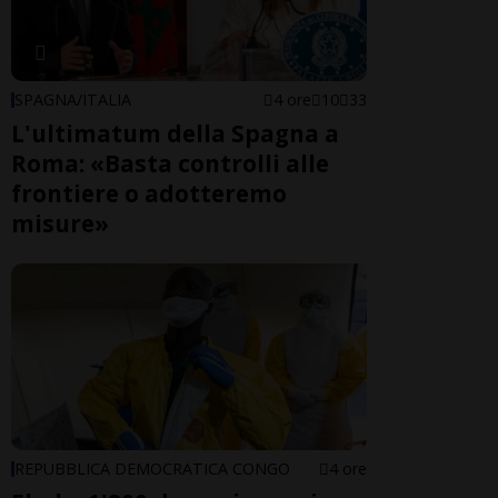
SPAGNA/ITALIA
4 ore
10
33
L'ultimatum della Spagna a
Roma: «Basta controlli alle
frontiere o adotteremo
misure»
REPUBBLICA DEMOCRATICA CONGO
4 ore