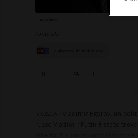
keystone
Fonte ats
elaborata da Redazione
MOSCA - Vladimir Egorov, un polit
russo Vladimir Putin è stato trovat
Siberia. Sul corpo «non ci sono seg