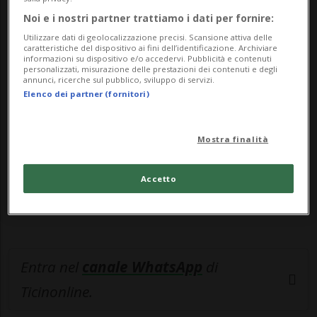
Noi e i nostri partner trattiamo i dati per fornire:
🔐 Sblocca il nostro archivio
Utilizzare dati di geolocalizzazione precisi. Scansione attiva delle
caratteristiche del dispositivo ai fini dell’identificazione. Archiviare
informazioni su dispositivo e/o accedervi. Pubblicità e contenuti
esclusivo!
personalizzati, misurazione delle prestazioni dei contenuti e degli
annunci, ricerche sul pubblico, sviluppo di servizi.
Sottoscrivi un abbonamento
Archivio
per
Elenco dei partner (fornitori)
leggere questo articolo, oppure scegli
MyTioAbo
per accedere all'archivio e
Mostra finalità
navigare su sito e app senza pubblicità.
Accetto
ACCEDI
Entra nel
canale WhatsApp
di
Ticinonline.