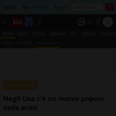
Affitta
Acquista
1
News
Sport
Focus
Agenda
LAC
People
TioTalk
TICINO
SVIZZERA
DAL MONDO
STATI UNITI
Negli Usa c'è un nuovo popolo
delle armi