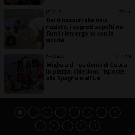
FOCUS
7 ore
Dai dinosauri alle navi
naziste, i segreti sepolti nei
fiumi riemergono con la
siccità
SPAGNA
14 ore
Migliaia di residenti di Ceuta
in piazza, chiedono risposte
alla Spagna e all'Ue