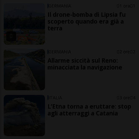
GERMANIA
1 ora
1
Il drone-bomba di Lipsia fu
scoperto quando era già a
terra
GERMANIA
2 ore
2
Allarme siccità sul Reno:
minacciata la navigazione
ITALIA
3 ore
4
L’Etna torna a eruttare: stop
agli atterraggi a Catania