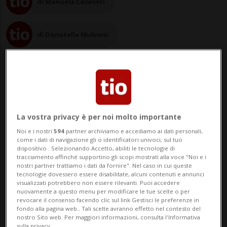
di Manuela Cavalieri
di Donatella Mulvoni
07 ago 2023 - 06:30
11
La vostra privacy è per noi molto importante
Noi e i nostri
594
partner archiviamo e accediamo ai dati personali,
WASHINGTON D.C. - Tra le conseguenze a
come i dati di navigazione gli o identificatori univoci, sul tuo
dispositivo . Selezionando Accetto, abiliti le tecnologie di
lungo termine della pandemia, negli Stati
tracciamento affinché supportino gli scopi mostrati alla voce "Noi e i
nostri partner trattiamo i dati da fornire". Nel caso in cui queste
Uniti si registra anche l’aumento
tecnologie dovessero essere disabilitate, alcuni contenuti e annunci
visualizzati potrebbero non essere rilevanti. Puoi accedere
esponenziale dei possessori di armi da
nuovamente a questo menu per modificare le tue scelte o per
revocare il consenso facendo clic sul link Gestisci le preferenze in
fuoco. Non che ce ne fossero pochi, visto
fondo alla pagina web.. Tali scelte avranno effetto nel contesto del
nostro Sito web. Per maggiori informazioni, consulta l'Informativa
che il tasso di armi pro-capite in Usa è ...
sulla privacy.