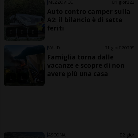
MEZZOVICO
1 gior
22
Auto contro camper sulla
A2: il bilancio è di sette
feriti
VAUD
1 gior
20
99
Famiglia torna dalle
vacanze e scopre di non
avere più una casa
ASCONA
2 gior