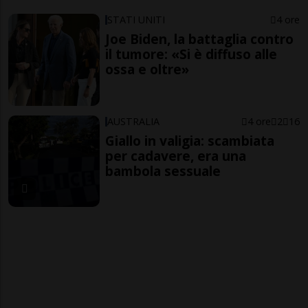
STATI UNITI
4 ore
Joe Biden, la battaglia contro
il tumore: «Si è diffuso alle
ossa e oltre»
AUSTRALIA
4 ore
2
16
Giallo in valigia: scambiata
per cadavere, era una
bambola sessuale