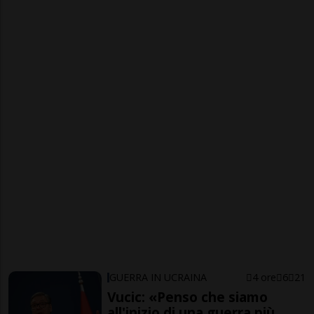
GUERRA IN UCRAINA
4 ore
6
21
Vucic: «Penso che siamo
all'inizio di una guerra più