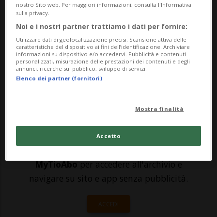
nostro Sito web. Per maggiori informazioni, consulta l'Informativa
sulla privacy.
protagonista dei media russi tra i più
Noi e i nostri partner trattiamo i dati per fornire:
attivi nel sostegno all'intervento in
Utilizzare dati di geolocalizzazione precisi. Scansione attiva delle
caratteristiche del dispositivo ai fini dell’identificazione. Archiviare
Ucraina. Questa volta il bersaglio, lo
informazioni su dispositivo e/o accedervi. Pubblicità e contenuti
personalizzati, misurazione delle prestazioni dei contenuti e degli
scrittore Zakhar Prilepin, è rimasto solo...
annunci, ricerche sul pubblico, sviluppo di servizi.
Elenco dei partner (fornitori)
🔐 Sblocca il nostro archivio
Mostra finalità
esclusivo!
Sottoscrivi un abbonamento
Archivio
per
Accetto
leggere questo articolo, oppure scegli
MyTioAbo
per accedere all'archivio e
navigare su sito e app senza pubblicità.
ACCEDI