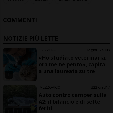
COMMENTI
NOTIZIE PIÙ LETTE
SVIZZERA
2 gior
24
49
«Ho studiato veterinaria,
ora me ne pento», capita
a una laureata su tre
MEZZOVICO
22 ore
17
Auto contro camper sulla
A2: il bilancio è di sette
feriti