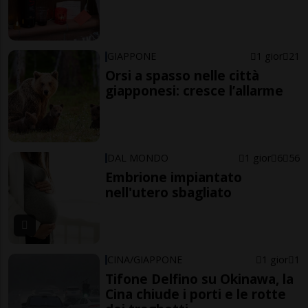
GIAPPONE
1 gior
21
Orsi a spasso nelle città
giapponesi: cresce l’allarme
DAL MONDO
1 gior
6
56
Embrione impiantato
nell'utero sbagliato
CINA/GIAPPONE
1 gior
1
Tifone Delfino su Okinawa, la
Cina chiude i porti e le rotte