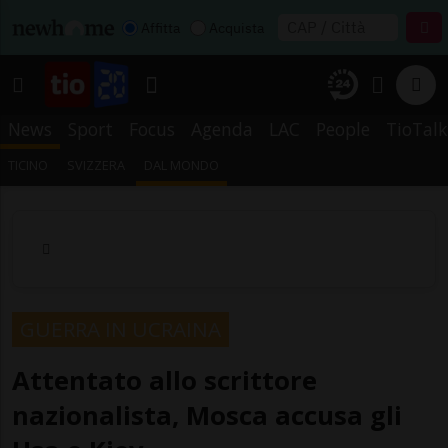
Affitta
Acquista
News
Sport
Focus
Agenda
LAC
People
TioTalk
TICINO
SVIZZERA
DAL MONDO
GUERRA IN UCRAINA
Attentato allo scrittore
nazionalista, Mosca accusa gli