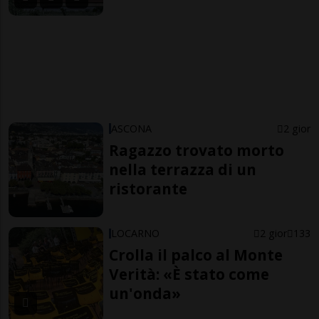
ASCONA
2 gior
Ragazzo trovato morto
nella terrazza di un
ristorante
LOCARNO
2 gior
133
Crolla il palco al Monte
Verità: «È stato come
un'onda»