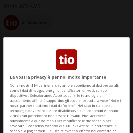
Fonte ATS ANS
di Redazione
06 mag 2023 - 20:43
9
La vostra privacy è per noi molto importante
Noi e i nostri
594
partner archiviamo e accediamo ai dati personali,
come i dati di navigazione gli o identificatori univoci, sul tuo
dispositivo . Selezionando Accetto, abiliti le tecnologie di
tracciamento affinché supportino gli scopi mostrati alla voce "Noi e i
nostri partner trattiamo i dati da fornire". Nel caso in cui queste
tecnologie dovessero essere disabilitate, alcuni contenuti e annunci
visualizzati potrebbero non essere rilevanti. Puoi accedere
MOSCA - Il terzo attentato in poco più di
nuovamente a questo menu per modificare le tue scelte o per
revocare il consenso facendo clic sul link Gestisci le preferenze in
fondo alla pagina web.. Tali scelte avranno effetto nel contesto del
otto mesi ha preso di mira un