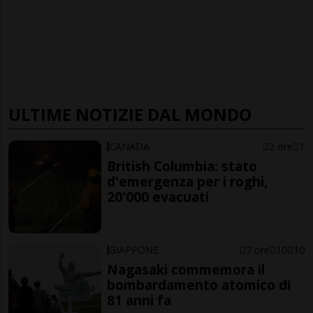
ULTIME NOTIZIE DAL MONDO
CANADA
2 ore
1
British Columbia: stato
d'emergenza per i roghi,
20'000 evacuati
GIAPPONE
7 ore
10
10
Nagasaki commemora il
bombardamento atomico di
81 anni fa