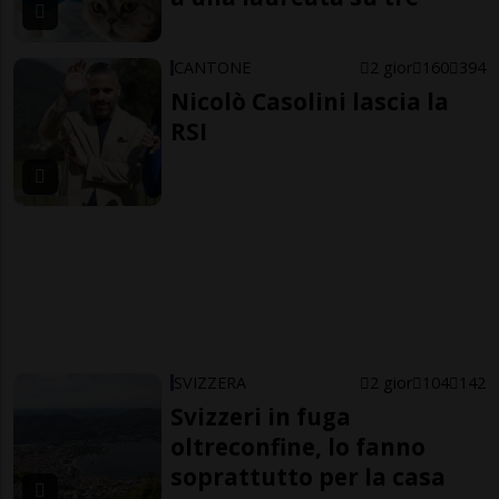
CANTONE
2 gior
160
394
Nicolò Casolini lascia la
RSI
SVIZZERA
2 gior
104
142
Svizzeri in fuga
oltreconfine, lo fanno
soprattutto per la casa