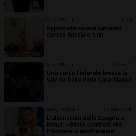
STATI UNITI
1 ora
Approvate nuove sanzioni
contro Russia e Iran
STATI UNITI
3 ore
25
Una corte federale blocca la
sala da ballo della Casa Bianca
SPAGNA/ITALIA
5 ore
11
40
L'ultimatum della Spagna a
Roma: «Basta controlli alle
frontiere o adotteremo