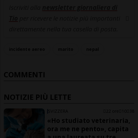
Iscriviti alla
newsletter giornaliera di
Tio
per ricevere le notizie più importanti
direttamente nella tua casella di posta.
incidente aereo
marito
nepal
COMMENTI
NOTIZIE PIÙ LETTE
SVIZZERA
22 ore
10
38
«Ho studiato veterinaria,
ora me ne pento», capita
a una laureata su tre