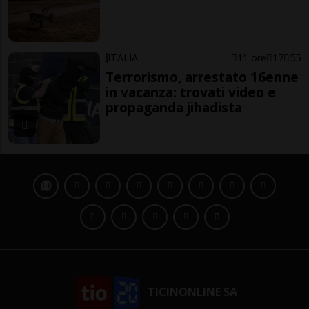
ITALIA
11 ore
17
55
Terrorismo, arrestato 16enne
in vacanza: trovati video e
propaganda jihadista
TICINONLINE SA