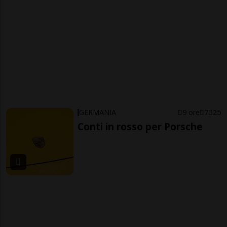
GERMANIA
9 ore
7
25
Conti in rosso per Porsche