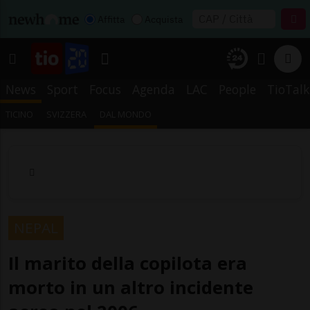
Affitta
Acquista
News
Sport
Focus
Agenda
LAC
People
TioTalk
TICINO
SVIZZERA
DAL MONDO
NEPAL
Il marito della copilota era
morto in un altro incidente