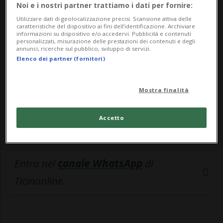
🔐 Sblocca il nostro archivio
Noi e i nostri partner trattiamo i dati per fornire:
Utilizzare dati di geolocalizzazione precisi. Scansione attiva delle
esclusivo!
caratteristiche del dispositivo ai fini dell’identificazione. Archiviare
informazioni su dispositivo e/o accedervi. Pubblicità e contenuti
Sottoscrivi un abbonamento
Archivio
per
personalizzati, misurazione delle prestazioni dei contenuti e degli
annunci, ricerche sul pubblico, sviluppo di servizi.
leggere questo articolo, oppure scegli
Elenco dei partner (fornitori)
MyTioAbo
per accedere all'archivio e
navigare su sito e app senza pubblicità.
Mostra finalità
ACCEDI
Accetto
Entra nel
canale WhatsApp
di
Ticinonline.