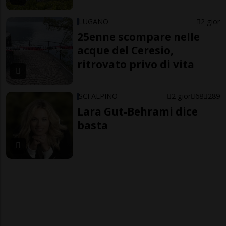
LUGANO
2 gior
25enne scompare nelle
acque del Ceresio,
ritrovato privo di vita
SCI ALPINO
2 gior
68
289
Lara Gut-Behrami dice
basta