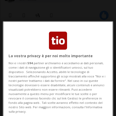
17 gen 2023 - 17:33
3
POKHARA - Passano le ore, e le cause
dell'incidente avvenuto domenica in Nepal
La vostra privacy è per noi molto importante
Noi e i nostri
594
partner archiviamo e accediamo ai dati personali,
non sono ancora chiare. Tuttavia
come i dati di navigazione gli o identificatori univoci, sul tuo
dispositivo . Selezionando Accetto, abiliti le tecnologie di
cominciano ad emergere alcuni dettagli. A
tracciamento affinché supportino gli scopi mostrati alla voce "Noi e i
nostri partner trattiamo i dati da fornire". Nel caso in cui queste
pilotare l'aereo della Yeti Airlines c'era
tecnologie dovessero essere disabilitate, alcuni contenuti e annunci
visualizzati potrebbero non essere rilevanti. Puoi accedere
anche Anju Khatiwada, la vedova di un
nuovamente a questo menu per modificare le tue scelte o per
revocare il consenso facendo clic sul link Gestisci le preferenze in
pilota c...
fondo alla pagina web.. Tali scelte avranno effetto nel contesto del
nostro Sito web. Per maggiori informazioni, consulta l'Informativa
sulla privacy.