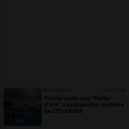
DAL MONDO
5 ore
7
50
Trump vuole una “flotta
d'oro” a propulsione nucleare
da 275 miliardi