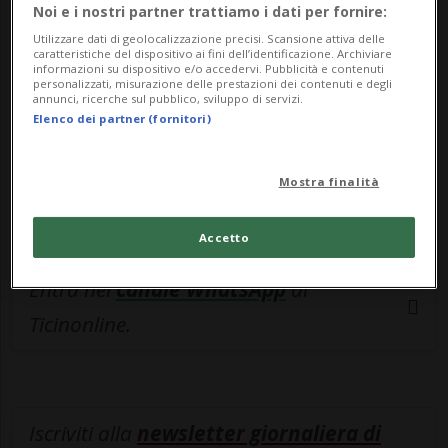
esclusivo!
Noi e i nostri partner trattiamo i dati per fornire:
Utilizzare dati di geolocalizzazione precisi. Scansione attiva delle
Sottoscrivi un abbonamento
Archivio
per
caratteristiche del dispositivo ai fini dell’identificazione. Archiviare
informazioni su dispositivo e/o accedervi. Pubblicità e contenuti
leggere questo articolo, oppure scegli
personalizzati, misurazione delle prestazioni dei contenuti e degli
annunci, ricerche sul pubblico, sviluppo di servizi.
MyTioAbo
per accedere all'archivio e
Elenco dei partner (fornitori)
navigare su sito e app senza pubblicità.
Mostra finalità
ACCEDI
Accetto
Entra nel
canale WhatsApp
di
Ticinonline.
Iscriviti alla
newsletter giornaliera di