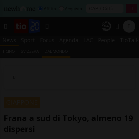
Affitta
Acquista
News
Sport
Focus
Agenda
LAC
People
TioTalk
TICINO
SVIZZERA
DAL MONDO
GIAPPONE
Frana a sud di Tokyo, almeno 19
dispersi