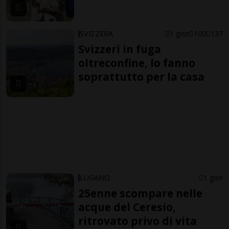
SVIZZERA
1 gior
100
137
Svizzeri in fuga
oltreconfine, lo fanno
soprattutto per la casa
LUGANO
1 gior
25enne scompare nelle
acque del Ceresio,
ritrovato privo di vita