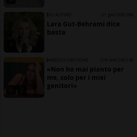
SCI ALPINO
1 gior
65
286
Lara Gut-Behrami dice
basta
ARBEDO-CASTIONE
16 ore
24
158
«Non ho mai pianto per
me, solo per i miei
genitori»