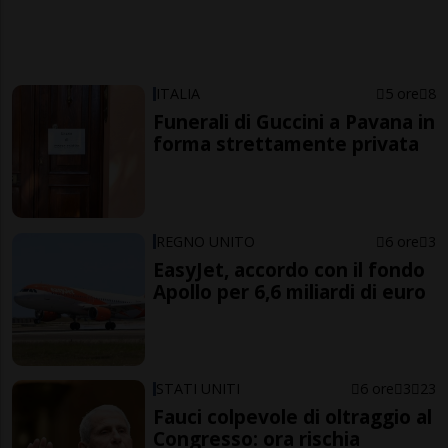
ITALIA
5 ore
8
Funerali di Guccini a Pavana in
forma strettamente privata
REGNO UNITO
6 ore
3
EasyJet, accordo con il fondo
Apollo per 6,6 miliardi di euro
STATI UNITI
6 ore
3
23
Fauci colpevole di oltraggio al
Congresso: ora rischia