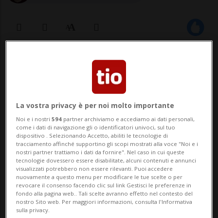
03 lug 2021 - 10:07
TOKYO - Almeno 19 persone risultano
disperse in Giappone a causa di una frana
La vostra privacy è per noi molto importante
che ha caduta oggi nella prefettura centro
Noi e i nostri
594
partner archiviamo e accediamo ai dati personali,
come i dati di navigazione gli o identificatori univoci, sul tuo
orientale di Shizuoka, circa 200 km a sud di
dispositivo . Selezionando Accetto, abiliti le tecnologie di
tracciamento affinché supportino gli scopi mostrati alla voce "Noi e i
Tokyo: lo ha reso noto un funzionario
nostri partner trattiamo i dati da fornire". Nel caso in cui queste
tecnologie dovessero essere disabilitate, alcuni contenuti e annunci
visualizzati potrebbero non essere rilevanti. Puoi accedere
locale. La frana è stata provocata dall...
nuovamente a questo menu per modificare le tue scelte o per
revocare il consenso facendo clic sul link Gestisci le preferenze in
fondo alla pagina web.. Tali scelte avranno effetto nel contesto del
🔐 Sblocca il nostro archivio
nostro Sito web. Per maggiori informazioni, consulta l'Informativa
sulla privacy.