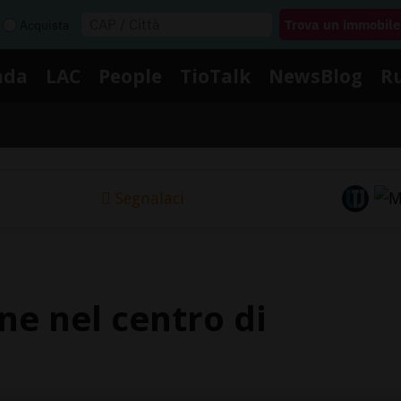
Acquista
nda
LAC
People
TioTalk
NewsBlog
R
Segnalaci
ne nel centro di