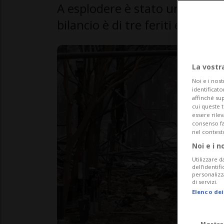
A esplodere è stato un camper. 
bilancio è di tre feriti e parec
La vostr
Noi e i nost
identificato
affinché sup
cui queste 
essere rile
consenso fac
nel contest
Noi e i n
Utilizzare d
dell’identif
personalizz
di servizi.
Elenco dei
Mostra