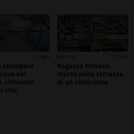
2 gior
ASCONA
13 ore
e scompare
Ragazzo trovato
acque del
morto nella terrazza
o, ritrovato
di un ristorante
i vita