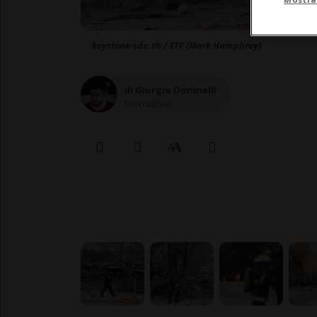
keystone-sda.ch / STF (Mark Humphrey)
di Giorgio Doninelli
Giornalista