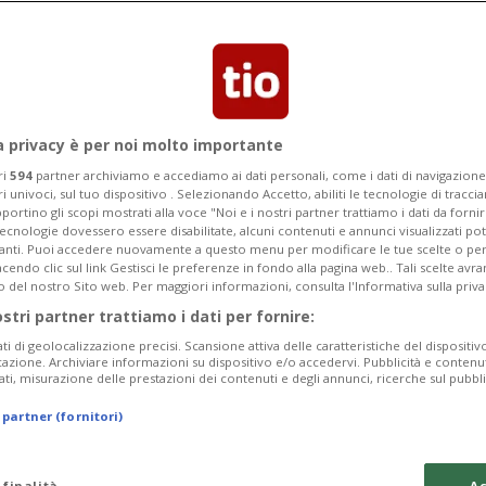
La polizia: «Atto intenzionale». Il
chi danni
a privacy è per noi molto importante
ri
594
partner archiviamo e accediamo ai dati personali, come i dati di navigazione 
ri univoci, sul tuo dispositivo . Selezionando Accetto, abiliti le tecnologie di tracc
portino gli scopi mostrati alla voce "Noi e i nostri partner trattiamo i dati da fornir
tecnologie dovessero essere disabilitate, alcuni contenuti e annunci visualizzati 
vanti. Puoi accedere nuovamente a questo menu per modificare le tue scelte o per
endo clic sul link Gestisci le preferenze in fondo alla pagina web.. Tali scelte avr
o del nostro Sito web. Per maggiori informazioni, consulta l'Informativa sulla priva
ostri partner trattiamo i dati per fornire:
ati di geolocalizzazione precisi. Scansione attiva delle caratteristiche del dispositivo 
icazione. Archiviare informazioni su dispositivo e/o accedervi. Pubblicità e contenu
ati, misurazione delle prestazioni dei contenuti e degli annunci, ricerche sul pubbl
 partner (fornitori)
 finalità
Ac