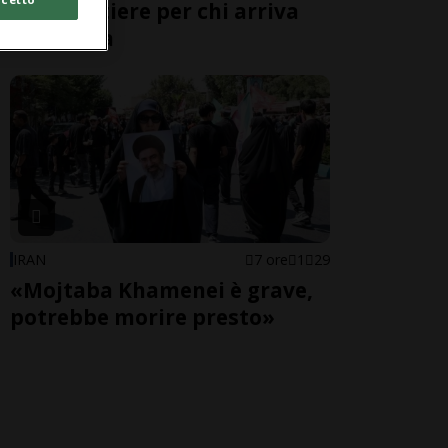
alle frontiere per chi arriva
dall'Italia
IRAN
7 ore
1
29
«Mojtaba Khamenei è grave,
potrebbe morire presto»