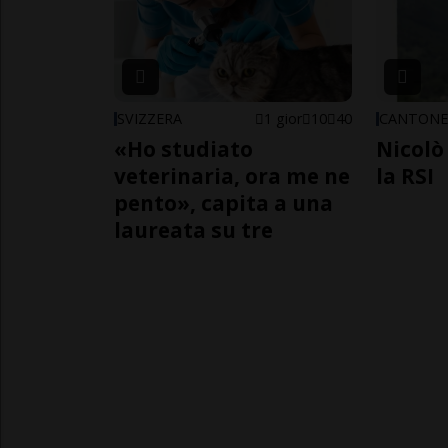
SVIZZERA
1 gior
10
40
CANTON
«Ho studiato
Nicolò 
veterinaria, ora me ne
la RSI
pento», capita a una
laureata su tre