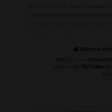
NASHVILLE - C'è stata una violenta
Tennessee, nei pressi della torre 
soprannominato "Batman Tower". 
ospedale con ferite li...
🔐 Sblocca il n
Sottoscrivi un abbonamen
oppure scegli
MyTioAbo
per 
app 