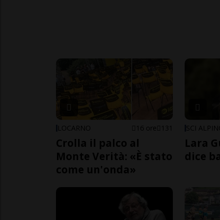
LOCARNO
16 ore
131
SCI ALPI
Crolla il palco al
Lara G
Monte Verità: «È stato
dice b
come un'onda»