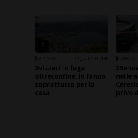
SVIZZERA
2 gior
104
143
LUGANO
Svizzeri in fuga
25enn
oltreconfine, lo fanno
nelle 
soprattutto per la
Ceresi
casa
privo d