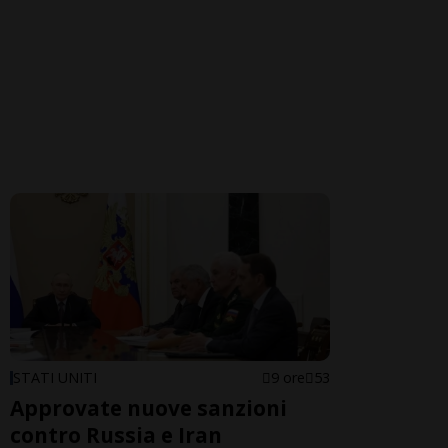
STATI UNITI
9 ore
53
Approvate nuove sanzioni
contro Russia e Iran