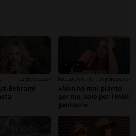
NO
2 gior
68
290
ARBEDO-CASTIONE
1 gior
24
157
ut-Behrami
«Non ho mai pianto
asta
per me, solo per i miei
genitori»