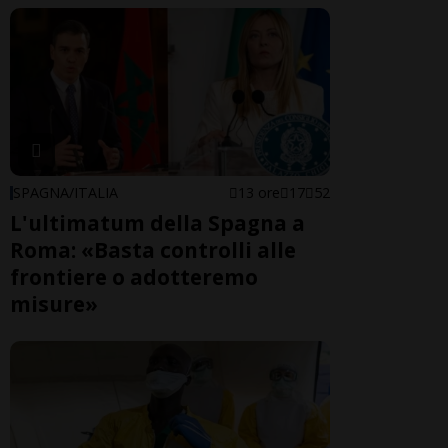
SPAGNA/ITALIA
13 ore
17
52
L'ultimatum della Spagna a
Roma: «Basta controlli alle
frontiere o adotteremo
misure»