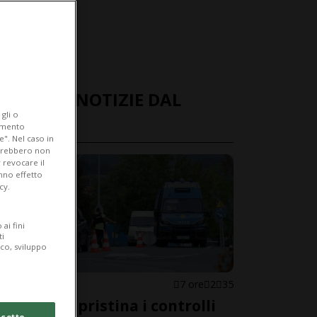
ULTIME NOTIZIE DAL
gli o
MONDO
iamento
e". Nel caso in
potrebbero non
 revocare il
anno effetto
cy.
ai fini
ti
ico, sviluppo
SPAGNA
7 ore
2
35
Madrid ripristina i controlli
cetto