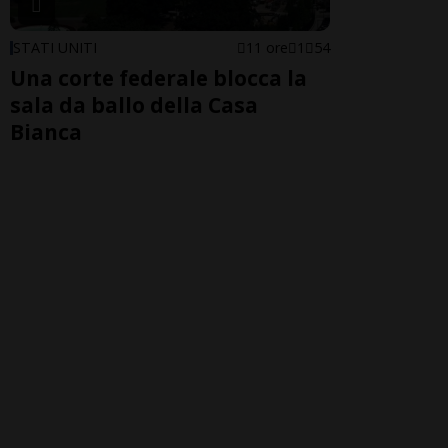
STATI UNITI
11 ore
1
54
Una corte federale blocca la
sala da ballo della Casa
Bianca