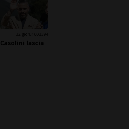
E
2 gior
160
394
Casolini lascia