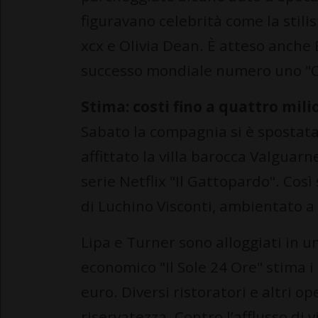
figuravano celebrità come la stili
xcx e Olivia Dean. È atteso anche 
successo mondiale numero uno "C
Stima: costi fino a quattro mili
Sabato la compagnia si è spostata 
affittato la villa barocca Valguarne
serie Netflix "Il Gattopardo". Così
di Luchino Visconti, ambientato a
Lipa e Turner sono alloggiati in un
economico "Il Sole 24 Ore" stima i 
euro. Diversi ristoratori e altri op
riservatezza. Contro l’afflusso di 