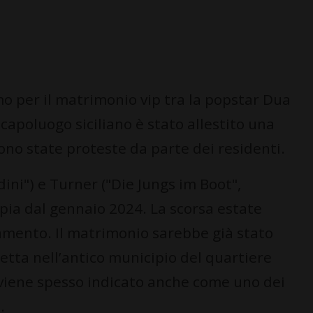
o per il matrimonio vip tra la popstar Dua
 capoluogo siciliano è stato allestito una
sono state proteste da parte dei residenti.
ini") e Turner ("Die Jungs im Boot",
ppia dal gennaio 2024. La scorsa estate
amento. Il matrimonio sarebbe già stato
etta nell’antico municipio del quartiere
viene spesso indicato anche come uno dei
.