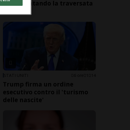
morti tentando la traversata
a nuoto
STATI UNITI
6 ore
1
14
Trump firma un ordine
esecutivo contro il 'turismo
delle nascite'