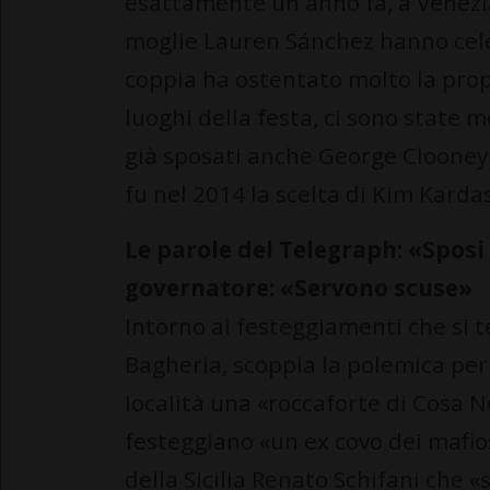
esattamente un anno fa, a Venezia,
moglie Lauren Sánchez hanno celeb
coppia ha ostentato molto la propr
luoghi della festa, ci sono state m
già sposati anche George Clooney 
fu nel 2014 la scelta di Kim Kard
Le parole del Telegraph: «Sposi n
governatore: «Servono scuse»
Intorno ai festeggiamenti che si te
Bagheria, scoppia la polemica per 
località una «roccaforte di Cosa N
festeggiano «un ex covo dei mafios
della Sicilia Renato Schifani che «