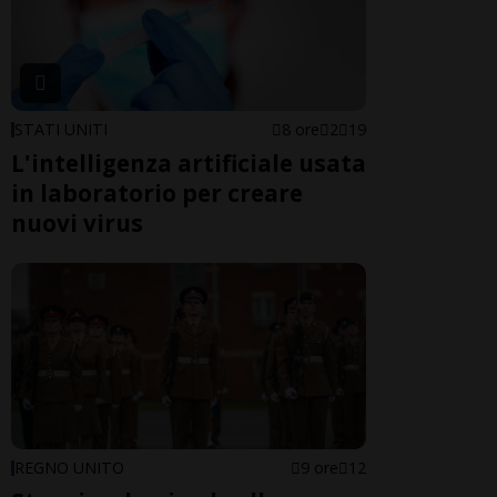
STATI UNITI
8 ore
2
19
L'intelligenza artificiale usata
in laboratorio per creare
nuovi virus
REGNO UNITO
9 ore
12