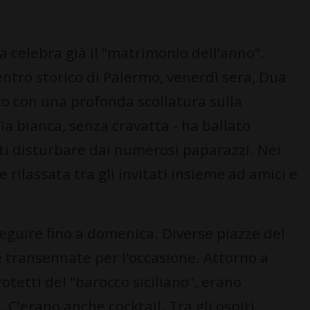
 celebra già il "matrimonio dell’anno".
centro storico di Palermo, venerdì sera, Dua
co con una profonda scollatura sulla
ia bianca, senza cravatta - ha ballato
iati disturbare dai numerosi paparazzi. Nei
 rilassata tra gli invitati insieme ad amici e
guire fino a domenica. Diverse piazze del
transennate per l’occasione. Attorno a
protetti del "barocco siciliano", erano
C’erano anche cocktail. Tra gli ospiti