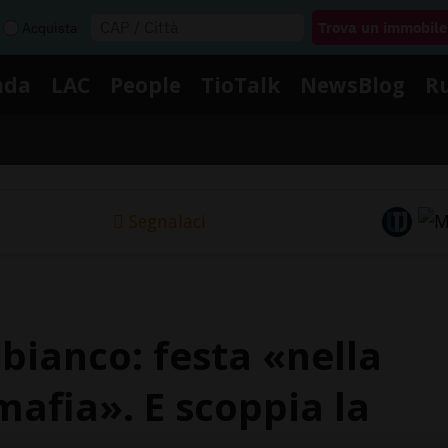
Acquista
nda
LAC
People
TioTalk
NewsBlog
R
Segnalaci
 bianco: festa «nella
mafia». E scoppia la