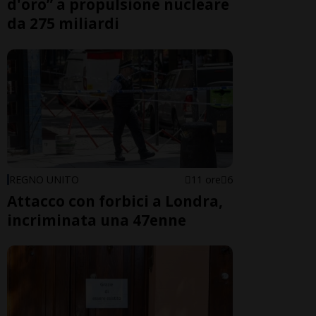
d'oro” a propulsione nucleare
da 275 miliardi
REGNO UNITO
11 ore
6
Attacco con forbici a Londra,
incriminata una 47enne