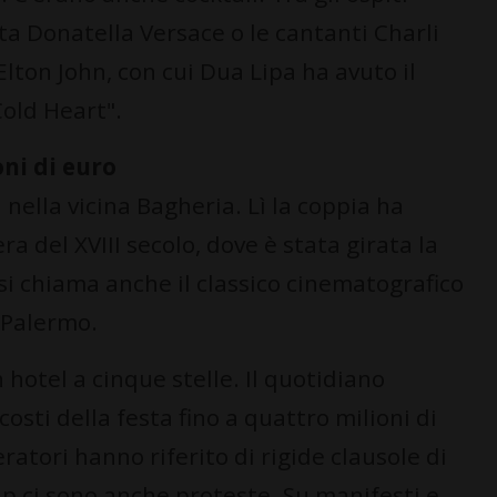
sta Donatella Versace o le cantanti Charli
Elton John, con cui Dua Lipa ha avuto il
old Heart".
oni di euro
nella vicina Bagheria. Lì la coppia ha
ra del XVIII secolo, dove è stata girata la
 si chiama anche il classico cinematografico
 Palermo.
 hotel a cinque stelle. Il quotidiano
costi della festa fino a quattro milioni di
eratori hanno riferito di rigide clausole di
vip ci sono anche proteste. Su manifesti e