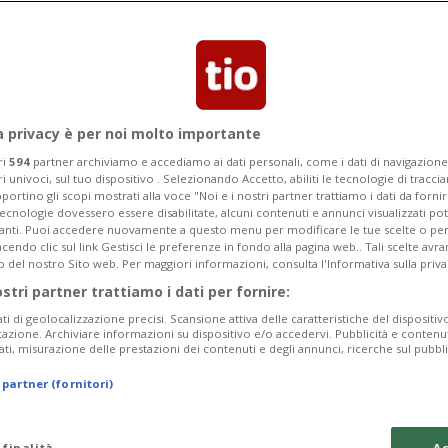
m Turner diverse piazze del centro di
ate. Il Telegraph critica la scelta di
caforte di Cosa Nostra». E il
a privacy è per noi molto importante
 le scuse.
ri
594
partner archiviamo e accediamo ai dati personali, come i dati di navigazione 
ri univoci, sul tuo dispositivo . Selezionando Accetto, abiliti le tecnologie di tracc
portino gli scopi mostrati alla voce "Noi e i nostri partner trattiamo i dati da fornir
tecnologie dovessero essere disabilitate, alcuni contenuti e annunci visualizzati 
vanti. Puoi accedere nuovamente a questo menu per modificare le tue scelte o per
endo clic sul link Gestisci le preferenze in fondo alla pagina web.. Tali scelte avr
o del nostro Sito web. Per maggiori informazioni, consulta l'Informativa sulla priva
ostri partner trattiamo i dati per fornire:
ati di geolocalizzazione precisi. Scansione attiva delle caratteristiche del dispositivo 
icazione. Archiviare informazioni su dispositivo e/o accedervi. Pubblicità e contenu
ati, misurazione delle prestazioni dei contenuti e degli annunci, ricerche sul pubbl
 partner (fornitori)
 finalità
Ac