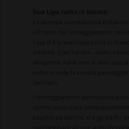
Dua Lipa tutta in bianco
La stampa scandalistica britannica
All’inizio dei festeggiamenti nel 
Lipa si è presentata tutta in bian
schiena. Con Turner - abito, camic
all’aperto. I due non si sono lasc
video si vede la coppia passeggiare
familiari.
I festeggiamenti dovrebbero prose
centro sono state completamente 
tavolini da bistrot, tra gli edifici 
parcheggiate alcune auto d’epoca. 