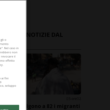
ULTIME NOTIZIE DAL
gli o
MONDO
iamento
e". Nel caso in
potrebbero non
 revocare il
anno effetto
cy.
ai fini
ti
ico, sviluppo
SPAGNA
5 ore
2
Ceuta, salgono a 82 i migranti
cetto