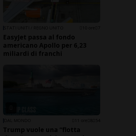
STATI UNITI / REGNO UNITO
10 ore
7
EasyJet passa al fondo
americano Apollo per 6,23
miliardi di franchi
DAL MONDO
11 ore
8
54
Trump vuole una “flotta