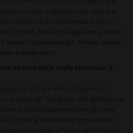
 il miliardario di Amazon Jeff Bezos e la
rato le nozze in grande stile. Poiché la
ia ricchezza e ha fatto blindare tutti i
olte critiche. Nella città lagunare si erano
e Bastian Schweinsteiger. Firenze, invece,
ashian e Kanye West.
ell'ex covo della mafia siciliana». Il
ngono in Sicilia e nella fattispecie a
un articolo del Telegraph, che definisce la
ostra» e Villa Valguarnera dove gli sposi
i». Stizzita la reazione del governatore
servono delle scuse ufficiali» per «il danno