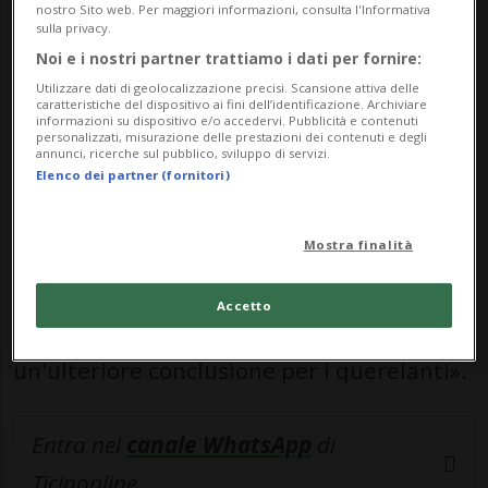
agevolato un giro di traffico sessuale
nostro Sito web. Per maggiori informazioni, consulta l'Informativa
sulla privacy.
orchestrato da Jeffrey Epstein. Lo ha
Noi e i nostri partner trattiamo i dati per fornire:
dichiarato un portavoce.
Utilizzare dati di geolocalizzazione precisi. Scansione attiva delle
caratteristiche del dispositivo ai fini dell’identificazione. Archiviare
informazioni su dispositivo e/o accedervi. Pubblicità e contenuti
I documenti del tribunale hanno
personalizzati, misurazione delle prestazioni dei contenuti e degli
annunci, ricerche sul pubblico, sviluppo di servizi.
confermato l'accordo e Bank of America ha
Elenco dei partner (fornitori)
dichiarato che, pur continuando a negare
Mostra finalità
di aver sostenuto i crimini di Epstein,
«questa risoluzione ci permette di lasciarci
Accetto
alle spalle questa vicenda e offre
un'ulteriore conclusione per i querelanti».
Entra nel
canale WhatsApp
di
Ticinonline.