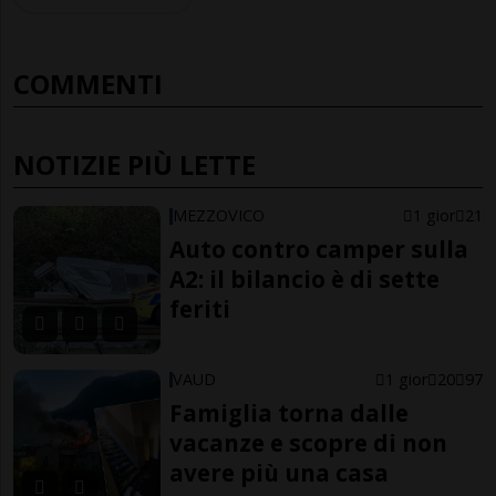
COMMENTI
NOTIZIE PIÙ LETTE
MEZZOVICO
1 gior
21
Auto contro camper sulla
A2: il bilancio è di sette
feriti
VAUD
1 gior
20
97
Famiglia torna dalle
vacanze e scopre di non
avere più una casa