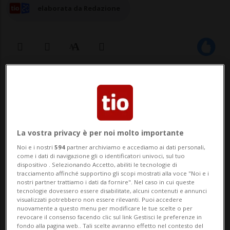
elaborata da Redazione
28 mar 2026 - 08:38
4
La vostra privacy è per noi molto importante
Noi e i nostri
594
partner archiviamo e accediamo ai dati personali,
come i dati di navigazione gli o identificatori univoci, sul tuo
dispositivo . Selezionando Accetto, abiliti le tecnologie di
tracciamento affinché supportino gli scopi mostrati alla voce "Noi e i
NEW YORK - Bank of America pagherà 72,5
nostri partner trattiamo i dati da fornire". Nel caso in cui queste
tecnologie dovessero essere disabilitate, alcuni contenuti e annunci
milioni di dollari per risolvere una class
visualizzati potrebbero non essere rilevanti. Puoi accedere
nuovamente a questo menu per modificare le tue scelte o per
action che accusa la banca di aver
revocare il consenso facendo clic sul link Gestisci le preferenze in
fondo alla pagina web.. Tali scelte avranno effetto nel contesto del