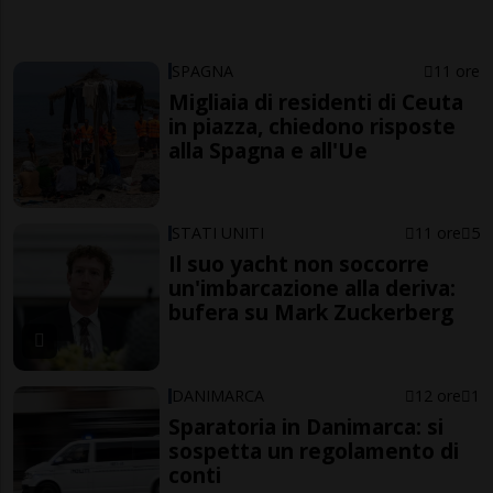
SPAGNA
11 ore
Migliaia di residenti di Ceuta
in piazza, chiedono risposte
alla Spagna e all'Ue
STATI UNITI
11 ore
5
Il suo yacht non soccorre
un'imbarcazione alla deriva:
bufera su Mark Zuckerberg
DANIMARCA
12 ore
1
Sparatoria in Danimarca: si
sospetta un regolamento di
conti