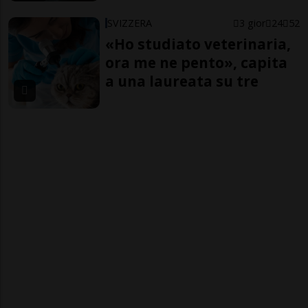
SVIZZERA
3 gior
24
52
«Ho studiato veterinaria,
ora me ne pento», capita
a una laureata su tre