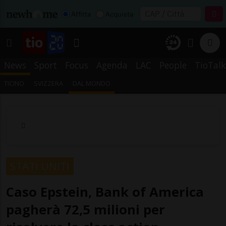
Affitta
Acquista
News
Sport
Focus
Agenda
LAC
People
TioTalk
TICINO
SVIZZERA
DAL MONDO
STATI UNITI
Caso Epstein, Bank of America
pagherà 72,5 milioni per