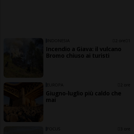
INDONESIA
2 ore
1
Incendio a Giava: il vulcano
Bromo chiuso ai turisti
EUROPA
2 ore
Giugno-luglio più caldo che
mai
FOCUS
3 ore