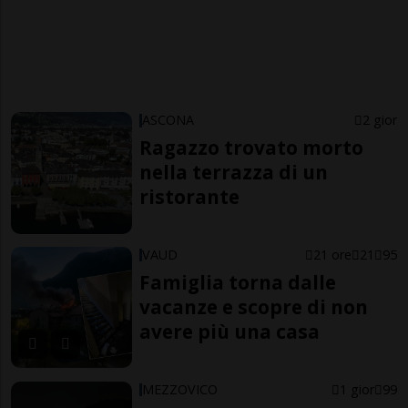
ASCONA
2 gior
Ragazzo trovato morto
nella terrazza di un
ristorante
VAUD
21 ore
21
95
Famiglia torna dalle
vacanze e scopre di non
avere più una casa
MEZZOVICO
1 gior
99