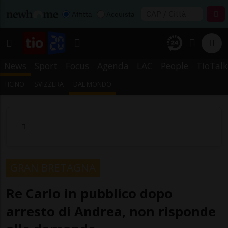
Affitta
Acquista
News
Sport
Focus
Agenda
LAC
People
TioTalk
TICINO
SVIZZERA
DAL MONDO
GRAN BRETAGNA
Re Carlo in pubblico dopo
arresto di Andrea, non risponde