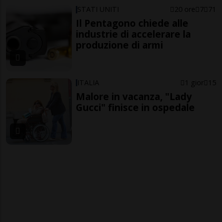
STATI UNITI
20 ore
7
71
Il Pentagono chiede alle
industrie di accelerare la
produzione di armi
ITALIA
1 gior
15
Malore in vacanza, "Lady
Gucci" finisce in ospedale