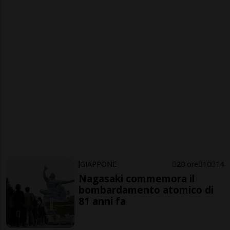
GIAPPONE
20 ore
10
14
Nagasaki commemora il
bombardamento atomico di
81 anni fa