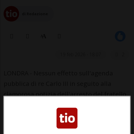
di Redazione
19 feb 2026 - 18:07
2
LONDRA - Nessun effetto sull'agenda
pubblica di re Carlo III in seguito alla
clamorosa notizia dell'arresto del fratello
in disgrazia, l'ex principe Andrea, per
sospetti di condotta illecita nelle sue
funzioni pubbliche del passato nell'ambito