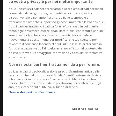
dello scandalo sui rapporti con Jeffrey
La vostra privacy è per noi molto importante
Noi e i nostri
594
partner archiviamo e accediamo ai dati personali,
Epstein.
come i dati di navigazione gli o identificatori univoci, sul tuo
dispositivo . Selezionando Accetto, abiliti le tecnologie di
tracciamento affinché supportino gli scopi mostrati alla voce "Noi e i
Il sovrano 77enne ha tenuto una prevista
nostri partner trattiamo i dati da fornire". Nel caso in cui queste
tecnologie dovessero essere disabilitate, alcuni contenuti e annunci
udienza a palazzo e poi, accompagnato
visualizzati potrebbero non essere rilevanti. Puoi accedere
nuovamente a questo menu per modificare le tue scelte o per
dalla regina Camilla, ha presenziato a un
revocare il consenso facendo clic sul link Gestisci le preferenze in
fondo alla pagina web.. Tali scelte avranno effetto nel contesto del
evento della London Fashion Week, a
nostro Sito web. Per maggiori informazioni, consulta l'Informativa
sulla privacy.
Londra, come annunciato.
Noi e i nostri partner trattiamo i dati per fornire:
Utilizzare dati di geolocalizzazione precisi. Scansione attiva delle
caratteristiche del dispositivo ai fini dell’identificazione. Archiviare
informazioni su dispositivo e/o accedervi. Pubblicità e contenuti
REGNO UNITO
personalizzati, misurazione delle prestazioni dei contenuti e degli
annunci, ricerche sul pubblico, sviluppo di servizi.
Ergastolo o esilio?
Elenco dei partner (fornitori)
Ecco cosa rischia
l'ex principe
Mostra finalità
Andrea