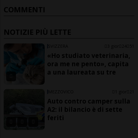
COMMENTI
NOTIZIE PIÙ LETTE
SVIZZERA
3 gior
24
51
«Ho studiato veterinaria,
ora me ne pento», capita
a una laureata su tre
MEZZOVICO
1 gior
21
Auto contro camper sulla
A2: il bilancio è di sette
feriti