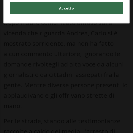
Accetto
Dopo il duro comunicato diffuso sulla
vicenda che riguarda Andrea, Carlo si è
mostrato sorridente, ma non ha fatto
alcun commento ulteriore, ignorando le
domande rivoltegli ad alta voce da alcuni
giornalisti e da cittadini assiepati fra la
gente. Mentre diverse persone presenti lo
applaudivano e gli offrivano strette di
mano.
Per le strade, stando alle testimonianze
raccolte a caldo dei media, l'arresto di