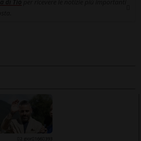
a di Tio
per ricevere le notizie più importanti
osta.
E
2 gior
166
393