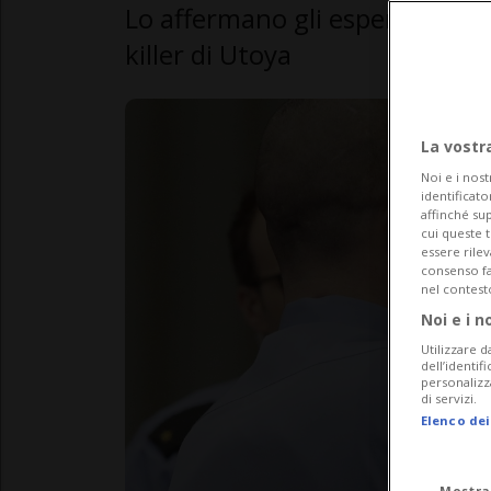
Lo affermano gli esperti chiam
killer di Utoya
La vostr
Noi e i nost
identificato
affinché sup
cui queste 
essere rile
consenso fac
nel contest
Noi e i n
Utilizzare d
dell’identif
personalizz
di servizi.
Elenco dei
Mostra