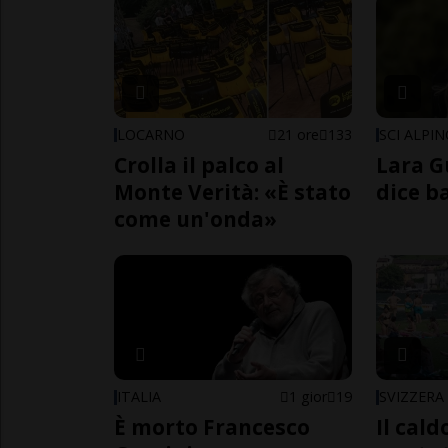
LOCARNO
21 ore
133
SCI ALPI
Crolla il palco al
Lara G
Monte Verità: «È stato
dice b
come un'onda»
ITALIA
1 gior
19
SVIZZERA
È morto Francesco
Il cal