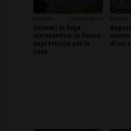
SVIZZERA
2 gior
106
143
ASCONA
Svizzeri in fuga
Ragazz
oltreconfine, lo fanno
morto 
soprattutto per la
di un 
casa