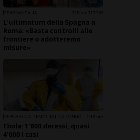
SPAGNA/ITALIA
18 ore
17
56
L'ultimatum della Spagna a
Roma: «Basta controlli alle
frontiere o adotteremo
misure»
REPUBBLICA DEMOCRATICA CONGO
18 ore
Ebola: 1'800 decessi, quasi
4'000 i casi