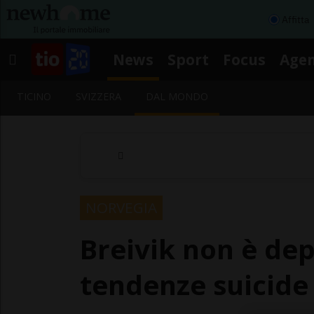
Affitta
News
Sport
Focus
Age
TICINO
SVIZZERA
DAL MONDO
NORVEGIA
Breivik non è de
tendenze suicide