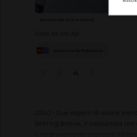
keystone-sda.ch (Lise Aserud)
Fonte Ats Ans Afp
elaborata da Redazione
OSLO - Due esperti di salute men
Behring Breivik, il neonazista che
è né gravemente depresso né con