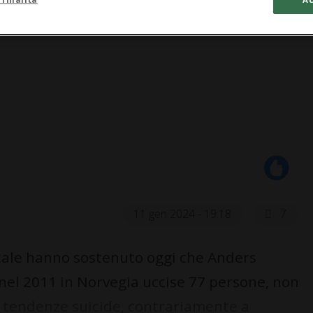
11 gen 2024 - 19:18
7
tale hanno sostenuto oggi che Anders
 nel 2011 in Norvegia uccise 77 persone, non
 tendenze suicide, contrariamente a