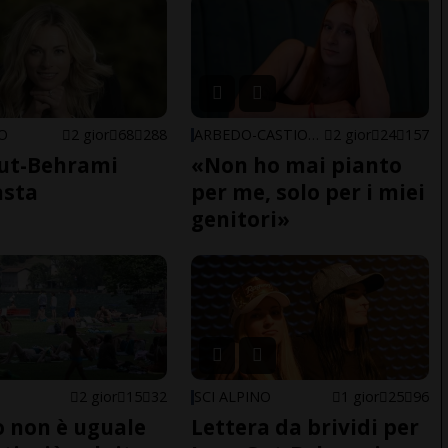
NO
2 gior
68
288
ARBEDO-CASTIONE
2 gior
24
157
ut-Behrami
«Non ho mai pianto
asta
per me, solo per i miei
genitori»
2 gior
15
32
SCI ALPINO
1 gior
25
96
do non è uguale
Lettera da brividi per