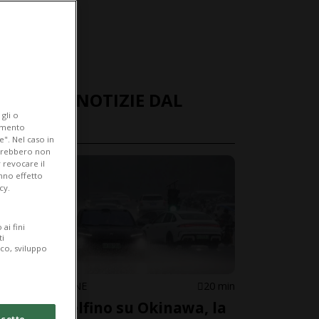
ULTIME NOTIZIE DAL
gli o
MONDO
iamento
e". Nel caso in
potrebbero non
 revocare il
anno effetto
cy.
ai fini
ti
ico, sviluppo
CINA/GIAPPONE
20 min
Tifone Delfino su Okinawa, la
cetto