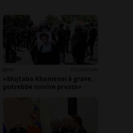
IRAN
12 ore
1
45
«Mojtaba Khamenei è grave,
potrebbe morire presto»