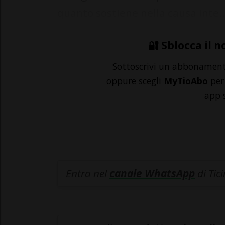
quanto sostiene nella causa inte..
🔐 Sblocca il n
Sottoscrivi un abbonamen
oppure scegli
MyTioAbo
per 
app 
Entra nel
canale WhatsApp
di Tic