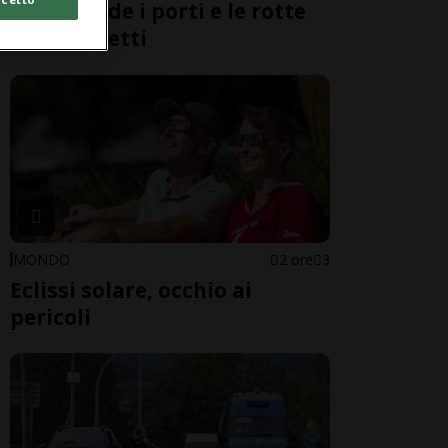
Cina chiude i porti e le rotte
dei traghetti
MONDO
2 ore
3
Eclissi solare, occhio ai
pericoli