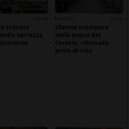
18 ore
LUGANO
2 gior
o trovato
25enne scompare
nella terrazza
nelle acque del
ristorante
Ceresio, ritrovato
privo di vita