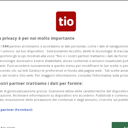
ati a valutare la salute mentale del
a privacy è per noi molto importante
ri
594
partner archiviamo e accediamo ai dati personali, come i dati di navigazione 
ri univoci, sul tuo dispositivo . Selezionando Accetto, abiliti le tecnologie di tracc
portino gli scopi mostrati alla voce "Noi e i nostri partner trattiamo i dati da fornir
tecnologie dovessero essere disabilitate, alcuni contenuti e annunci visualizzati 
vanti. Puoi accedere nuovamente a questo menu per modificare le tue scelte o per
endo clic sul link Gestisci le preferenze in fondo alla pagina web.. Tali scelte avr
o del nostro Sito web. Per maggiori informazioni, consulta l'Informativa sulla priva
ostri partner trattiamo i dati per fornire:
ati di geolocalizzazione precisi. Scansione attiva delle caratteristiche del dispositivo 
icazione. Archiviare informazioni su dispositivo e/o accedervi. Pubblicità e contenu
ati, misurazione delle prestazioni dei contenuti e degli annunci, ricerche sul pubbl
 partner (fornitori)
 finalità
Ac