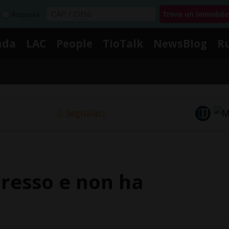
Acquista
nda
LAC
People
TioTalk
NewsBlog
R
Segnalaci
presso e non ha