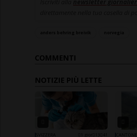
Iscriviti alla
newsletter giornalier
direttamente nella tua casella di p
anders behring breivik
norvegia
COMMENTI
NOTIZIE PIÙ LETTE
SVIZZERA
1 gior
13
41
CANTON