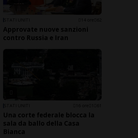
STATI UNITI
14 ore
62
Approvate nuove sanzioni
contro Russia e Iran
STATI UNITI
16 ore
1
61
Una corte federale blocca la
sala da ballo della Casa
Bianca