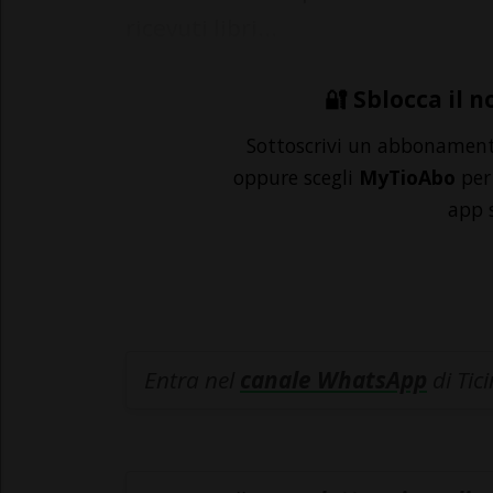
ricevuti libri...
🔐 Sblocca il n
Sottoscrivi un abbonamen
oppure scegli
MyTioAbo
per 
app 
Entra nel
canale WhatsApp
di Tic