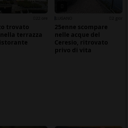
22 ore
LUGANO
2 gior
o trovato
25enne scompare
nella terrazza
nelle acque del
ristorante
Ceresio, ritrovato
privo di vita