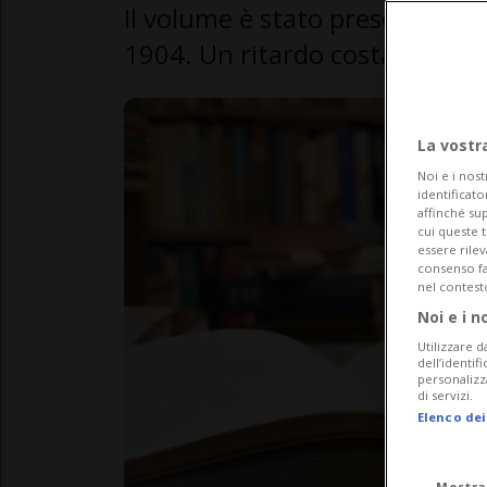
Il volume è stato preso in prest
1904. Un ritardo costato oltre 
La vostr
Noi e i nost
identificato
affinché sup
cui queste 
essere rile
consenso fac
nel contest
Noi e i n
Utilizzare d
dell’identif
personalizz
di servizi.
Elenco dei
Mostra