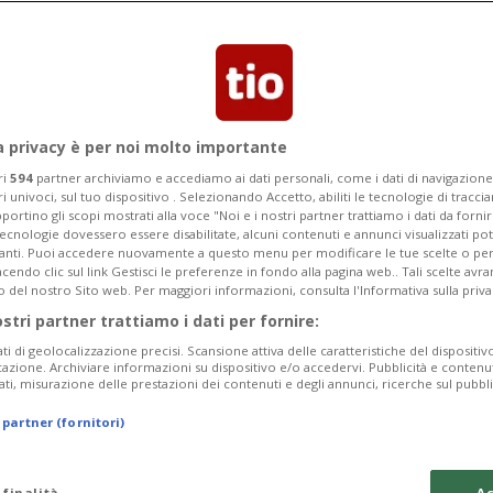
ito l'ultima volta il 14 febbraio del
2'000 dollari.
a privacy è per noi molto importante
ri
594
partner archiviamo e accediamo ai dati personali, come i dati di navigazione 
ri univoci, sul tuo dispositivo . Selezionando Accetto, abiliti le tecnologie di tracc
portino gli scopi mostrati alla voce "Noi e i nostri partner trattiamo i dati da fornir
tecnologie dovessero essere disabilitate, alcuni contenuti e annunci visualizzati 
vanti. Puoi accedere nuovamente a questo menu per modificare le tue scelte o per
endo clic sul link Gestisci le preferenze in fondo alla pagina web.. Tali scelte avr
o del nostro Sito web. Per maggiori informazioni, consulta l'Informativa sulla priva
ostri partner trattiamo i dati per fornire:
ati di geolocalizzazione precisi. Scansione attiva delle caratteristiche del dispositivo 
icazione. Archiviare informazioni su dispositivo e/o accedervi. Pubblicità e contenu
ati, misurazione delle prestazioni dei contenuti e degli annunci, ricerche sul pubbl
 partner (fornitori)
 finalità
Ac