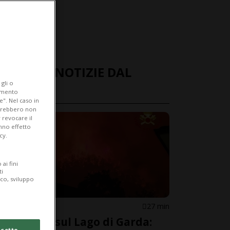
ULTIME NOTIZIE DAL
gli o
MONDO
iamento
e". Nel caso in
potrebbero non
 revocare il
anno effetto
cy.
ai fini
ti
ico, sviluppo
ITALIA
27 min
Incendio sul Lago di Garda:
cetto