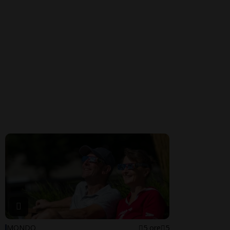
MONDO
5 ore
5