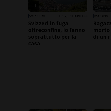
SVIZZERA
3 gior
106
144
ASCONA
Svizzeri in fuga
Ragazz
oltreconfine, lo fanno
morto 
soprattutto per la
di un 
casa