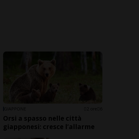
GIAPPONE
2 ore
6
Orsi a spasso nelle città
giapponesi: cresce l’allarme