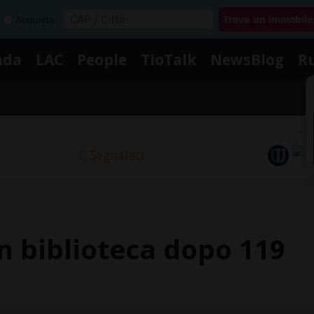
Acquista
nda
LAC
People
TioTalk
NewsBlog
R
Segnalaci
in biblioteca dopo 119