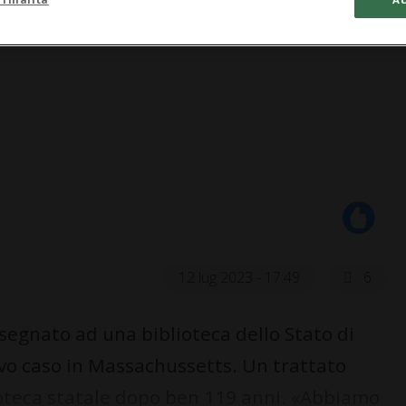
12 lug 2023 - 17:49
6
egnato ad una biblioteca dello Stato di
o caso in Massachussetts. Un trattato
blioteca statale dopo ben 119 anni. «Abbiamo