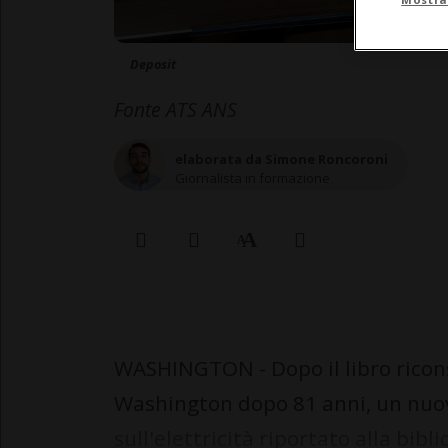
Deposit
Fonte ATS ANS
elaborata da Simone Roncoroni
Giornalista in formazione
WASHINGTON - Dopo il libro ricons
Washington dopo 81 anni, un nuov
sull'elettricità riportato alla bi