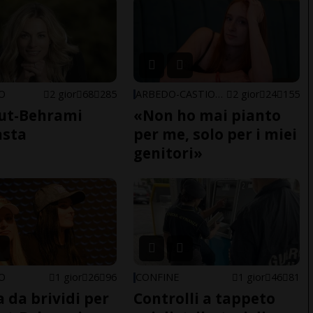
NO
2 gior
68
285
ARBEDO-CASTIONE
2 gior
24
155
ut-Behrami
«Non ho mai pianto
asta
per me, solo per i miei
genitori»
NO
1 gior
26
96
CONFINE
1 gior
46
81
a da brividi per
Controlli a tappeto