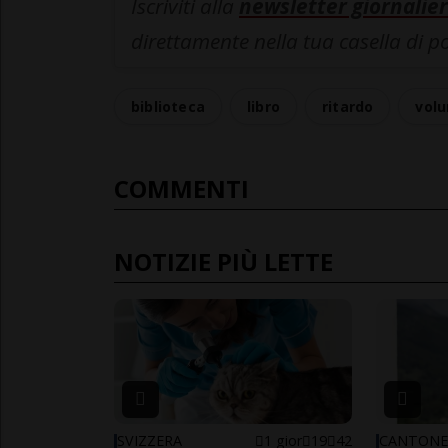
Iscriviti alla
newsletter giornalier
direttamente nella tua casella di p
biblioteca
libro
ritardo
vol
COMMENTI
NOTIZIE PIÙ LETTE
SVIZZERA
1 gior
19
42
CANTON