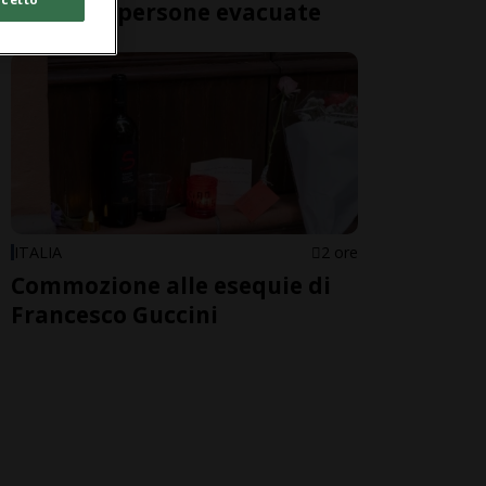
oltre 200 persone evacuate
ITALIA
2 ore
Commozione alle esequie di
Francesco Guccini