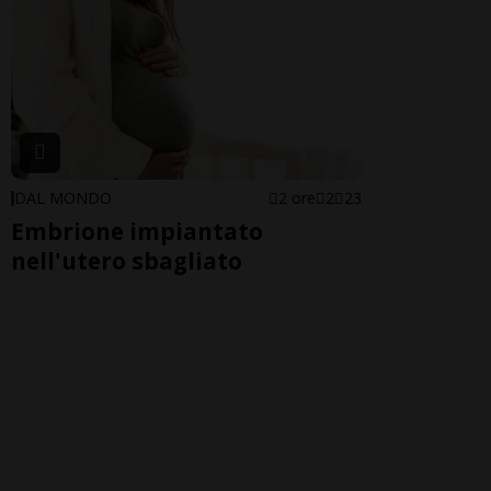
DAL MONDO
2 ore
2
23
Embrione impiantato
nell'utero sbagliato