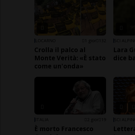
LOCARNO
1 gior
132
SCI ALPI
Crolla il palco al
Lara G
Monte Verità: «È stato
dice b
come un'onda»
ITALIA
2 gior
19
SCI ALPI
È morto Francesco
Letter