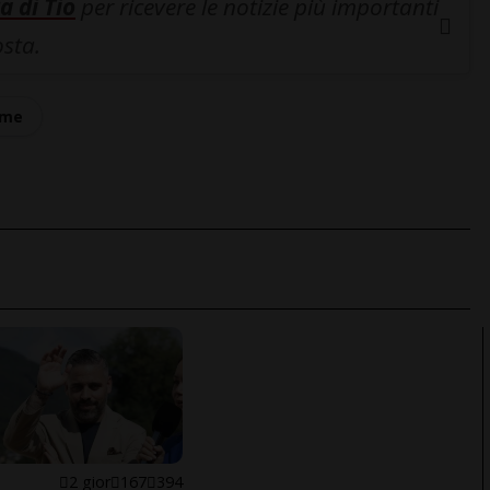
a di Tio
per ricevere le notizie più importanti
osta.
ume
E
2 gior
167
394