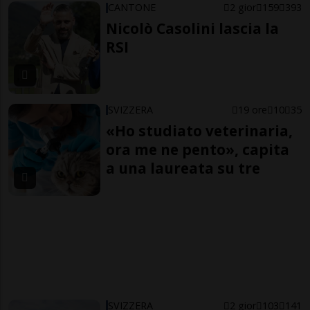
CANTONE
2 gior
159
393
Nicolò Casolini lascia la
RSI
SVIZZERA
19 ore
10
35
«Ho studiato veterinaria,
ora me ne pento», capita
a una laureata su tre
SVIZZERA
2 gior
103
141