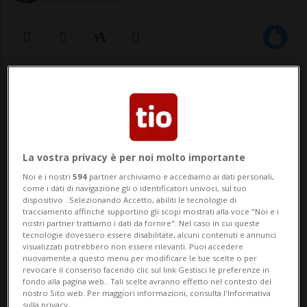
11 nov 2022 - 22:47
1
La vostra privacy è per noi molto importante
Noi e i nostri
594
partner archiviamo e accediamo ai dati personali,
come i dati di navigazione gli o identificatori univoci, sul tuo
dispositivo . Selezionando Accetto, abiliti le tecnologie di
TALLAHASSE - È un ritrovamento che
tracciamento affinché supportino gli scopi mostrati alla voce "Noi e i
nostri partner trattiamo i dati da fornire". Nel caso in cui queste
tecnologie dovessero essere disabilitate, alcuni contenuti e annunci
scuote i cuori ai vertici della Nasa. La
visualizzati potrebbero non essere rilevanti. Puoi accedere
nuovamente a questo menu per modificare le tue scelte o per
scorsa primavera due ricercatori in
revocare il consenso facendo clic sul link Gestisci le preferenze in
fondo alla pagina web.. Tali scelte avranno effetto nel contesto del
immersione nel Triangolo delle Bermuda
nostro Sito web. Per maggiori informazioni, consulta l'Informativa
sulla privacy.