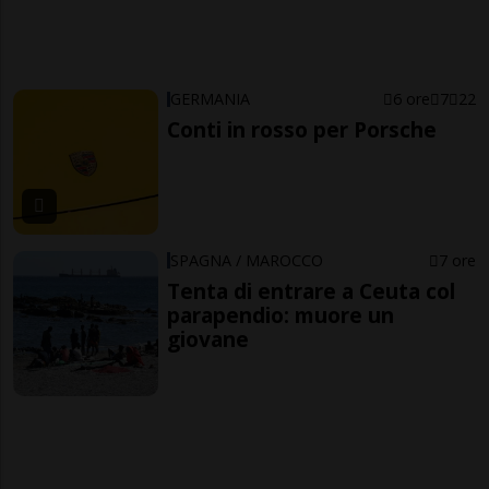
GERMANIA
6 ore
7
22
Conti in rosso per Porsche
SPAGNA / MAROCCO
7 ore
Tenta di entrare a Ceuta col
parapendio: muore un
giovane