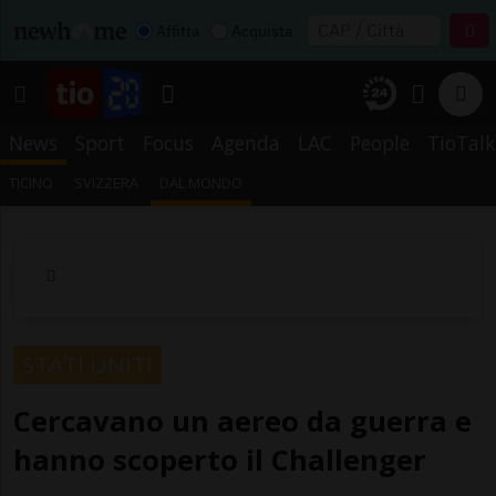
Affitta
Acquista
News
Sport
Focus
Agenda
LAC
People
TioTalk
TICINO
SVIZZERA
DAL MONDO
STATI UNITI
Cercavano un aereo da guerra e
hanno scoperto il Challenger