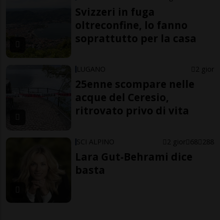
Svizzeri in fuga
oltreconfine, lo fanno
soprattutto per la casa
LUGANO
2 gior
25enne scompare nelle
acque del Ceresio,
ritrovato privo di vita
SCI ALPINO
2 gior
68
288
Lara Gut-Behrami dice
basta