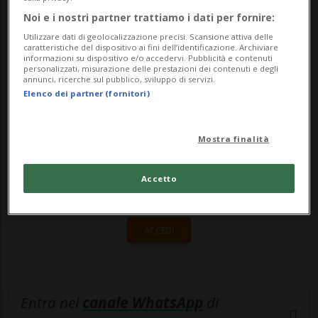
stavano cercando i resti di un aereo della
Noi e i nostri partner trattiamo i dati per fornire:
seconda Guerra mondiale. Ma ciò in cu...
Utilizzare dati di geolocalizzazione precisi. Scansione attiva delle
caratteristiche del dispositivo ai fini dell’identificazione. Archiviare
informazioni su dispositivo e/o accedervi. Pubblicità e contenuti
personalizzati, misurazione delle prestazioni dei contenuti e degli
🔐 Sblocca il nostro archivio
annunci, ricerche sul pubblico, sviluppo di servizi.
Elenco dei partner (fornitori)
esclusivo!
Sottoscrivi un abbonamento
Archivio
per
Mostra finalità
leggere questo articolo, oppure scegli
MyTioAbo
per accedere all'archivio e
Accetto
navigare su sito e app senza pubblicità.
ACCEDI
Entra nel
canale WhatsApp
di