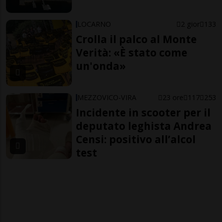
LOCARNO
2 gior
133
Crolla il palco al Monte
Verità: «È stato come
un'onda»
MEZZOVICO-VIRA
23 ore
117
253
Incidente in scooter per il
deputato leghista Andrea
Censi: positivo all’alcol
test