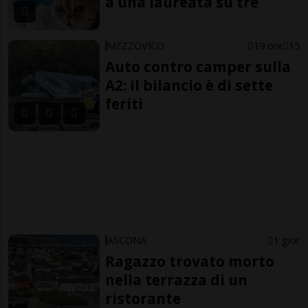
a una laureata su tre
MEZZOVICO
19 ore
15
Auto contro camper sulla
A2: il bilancio è di sette
feriti
ASCONA
1 gior
Ragazzo trovato morto
nella terrazza di un
ristorante