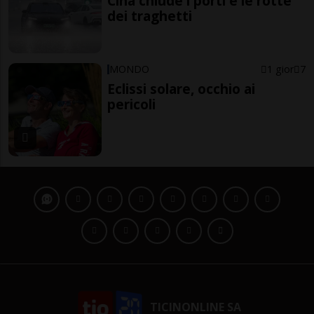
Cina chiude i porti e le rotte
dei traghetti
MONDO
1 gior
7
Eclissi solare, occhio ai
pericoli
TICINONLINE SA