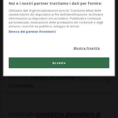
esclusivo!
Noi e i nostri partner trattiamo i dati per fornire:
Utilizzare dati di geolocalizzazione precisi. Scansione attiva delle
Sottoscrivi un abbonamento
Archivio
per
caratteristiche del dispositivo ai fini dell’identificazione. Archiviare
informazioni su dispositivo e/o accedervi. Pubblicità e contenuti
leggere questo articolo, oppure scegli
personalizzati, misurazione delle prestazioni dei contenuti e degli
annunci, ricerche sul pubblico, sviluppo di servizi.
MyTioAbo
per accedere all'archivio e
Elenco dei partner (fornitori)
navigare su sito e app senza pubblicità.
Mostra finalità
ACCEDI
Accetto
Entra nel
canale WhatsApp
di
Ticinonline.
Iscriviti alla
newsletter giornaliera di