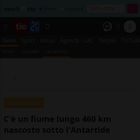
Affitta
Acquista
News
Sport
Focus
Agenda
LAC
People
TioTalk
TICINO
SVIZZERA
DAL MONDO
ANTARTIDE
C'è un fiume lungo 460 km
nascosto sotto l'Antartide