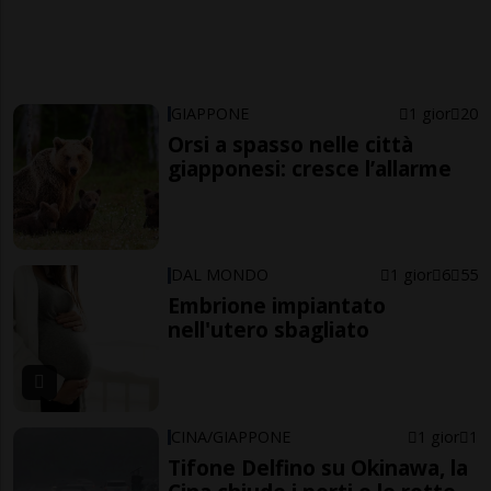
GIAPPONE
1 gior
20
Orsi a spasso nelle città
giapponesi: cresce l’allarme
DAL MONDO
1 gior
6
55
Embrione impiantato
nell'utero sbagliato
CINA/GIAPPONE
1 gior
1
Tifone Delfino su Okinawa, la