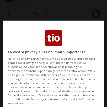
27 ott 2022 - 17:00
Scoperto sotto i ghiacci dell'Antartide un
grande fiume di 460 chilometri: nascosta
La vostra privacy è per noi molto importante
sotto i ghiacci esiste una enorme rete, più
Noi e i nostri
594
partner archiviamo e accediamo ai dati personali,
come i dati di navigazione gli o identificatori univoci, sul tuo
grande del previsto ed estesa quasi come
dispositivo . Selezionando Accetto, abiliti le tecnologie di
tracciamento affinché supportino gli scopi mostrati alla voce "Noi e i
mezza Europa, fatta non solo di grandi
nostri partner trattiamo i dati da fornire". Nel caso in cui queste
tecnologie dovessero essere disabilitate, alcuni contenuti e annunci
laghi ma anche fiumi e canali e che...
visualizzati potrebbero non essere rilevanti. Puoi accedere
nuovamente a questo menu per modificare le tue scelte o per
revocare il consenso facendo clic sul link Gestisci le preferenze in
fondo alla pagina web.. Tali scelte avranno effetto nel contesto del
🔐 Sblocca il nostro archivio
nostro Sito web. Per maggiori informazioni, consulta l'Informativa
sulla privacy.