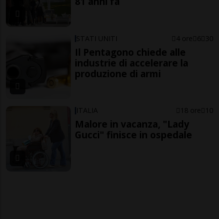
81 anni fa
STATI UNITI
4 ore
6
30
Il Pentagono chiede alle
industrie di accelerare la
produzione di armi
ITALIA
18 ore
10
Malore in vacanza, "Lady
Gucci" finisce in ospedale