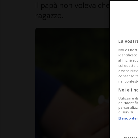
Il papà non voleva che il figlio 
ragazzo.
La vostr
Noi e i nost
identificato
affinché sup
cui queste 
essere rile
consenso fac
nel contest
Noi e i n
Utilizzare d
dell’identif
personalizz
di servizi.
Elenco dei
Mostra