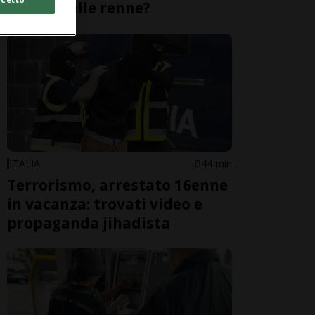
tutte quelle renne?
ITALIA
44 min
Terrorismo, arrestato 16enne
in vacanza: trovati video e
propaganda jihadista