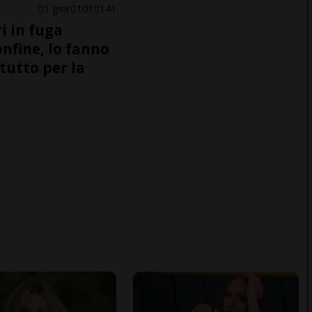
1 gior
101
141
i in fuga
onfine, lo fanno
tutto per la