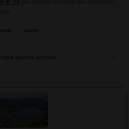
a di Tio
per ricevere le notizie più importanti
osta.
bunale
vaccini
tare questo articolo