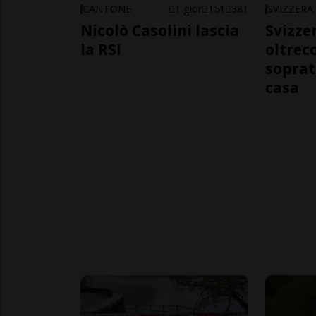
CANTONE
1 gior
151
381
SVIZZERA
Nicolò Casolini lascia
Svizzer
la RSI
oltrec
soprat
casa