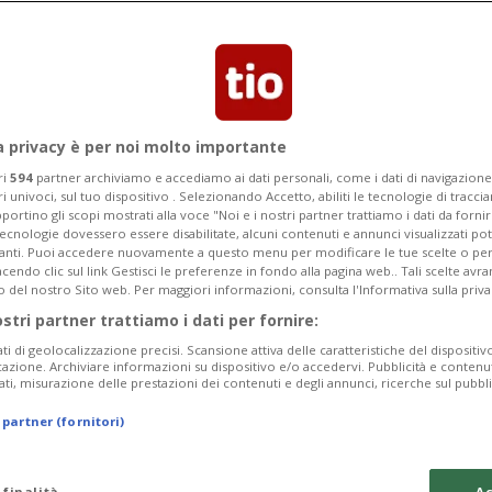
si vaccinasse. Il tribunale dà ragione al
a privacy è per noi molto importante
ri
594
partner archiviamo e accediamo ai dati personali, come i dati di navigazione 
ri univoci, sul tuo dispositivo . Selezionando Accetto, abiliti le tecnologie di tracc
portino gli scopi mostrati alla voce "Noi e i nostri partner trattiamo i dati da fornir
tecnologie dovessero essere disabilitate, alcuni contenuti e annunci visualizzati 
vanti. Puoi accedere nuovamente a questo menu per modificare le tue scelte o per
endo clic sul link Gestisci le preferenze in fondo alla pagina web.. Tali scelte avr
o del nostro Sito web. Per maggiori informazioni, consulta l'Informativa sulla priva
ostri partner trattiamo i dati per fornire:
ati di geolocalizzazione precisi. Scansione attiva delle caratteristiche del dispositivo 
icazione. Archiviare informazioni su dispositivo e/o accedervi. Pubblicità e contenu
ati, misurazione delle prestazioni dei contenuti e degli annunci, ricerche sul pubbl
 partner (fornitori)
 finalità
Ac