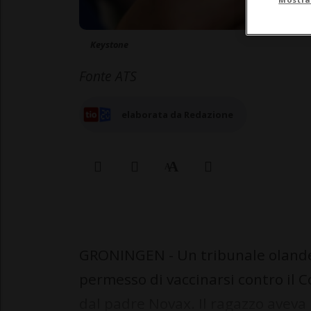
Keystone
Fonte ATS
elaborata da Redazione
GRONINGEN - Un tribunale olande
permesso di vaccinarsi contro il 
dal padre Novax. Il ragazzo aveva