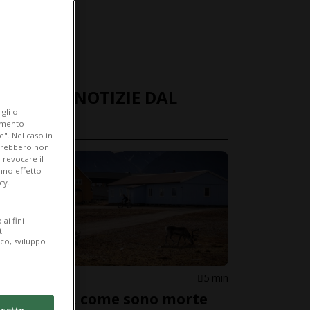
ULTIME NOTIZIE DAL
gli o
MONDO
iamento
e". Nel caso in
potrebbero non
 revocare il
anno effetto
cy.
ai fini
ti
ico, sviluppo
NORVEGIA
5 min
Svalbard, come sono morte
cetto