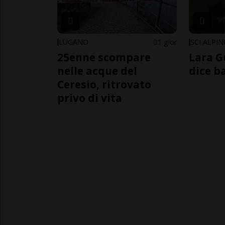
LUGANO
1 gior
SCI ALPI
25enne scompare
Lara G
nelle acque del
dice b
Ceresio, ritrovato
privo di vita