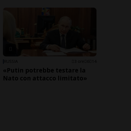
RUSSIA
3 ore
6
14
«Putin potrebbe testare la
Nato con attacco limitato»