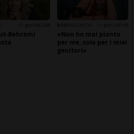
NO
1 gior
66
288
ARBEDO-CASTIONE
1 gior
24
159
ut-Behrami
«Non ho mai pianto
asta
per me, solo per i miei
genitori»