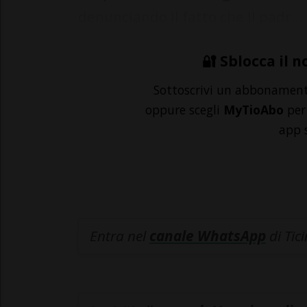
denunciando il fatto che il padr...
🔐 Sblocca il n
Sottoscrivi un abbonamen
oppure scegli
MyTioAbo
per 
app 
Entra nel
canale WhatsApp
di Tic