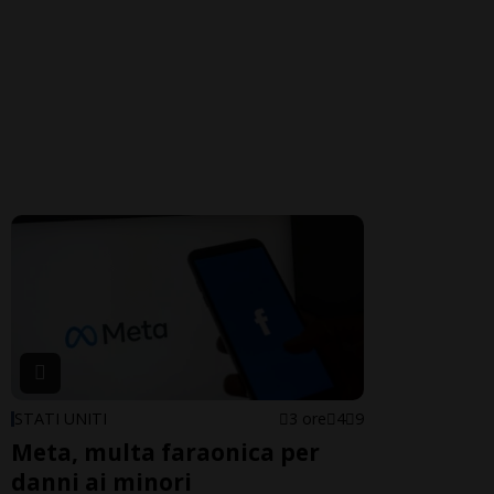
STATI UNITI
3 ore
4
9
Meta, multa faraonica per
danni ai minori