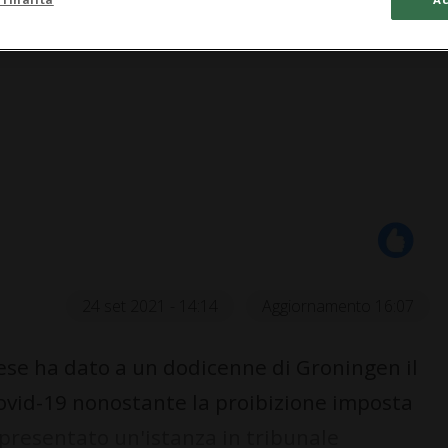
24 set 2021 - 14:14
Aggiornamento 16:07
se ha dato a un dodicenne di Groningen il
Covid-19 nonostante la proibizione imposta
 presentato un'istanza in tribunale