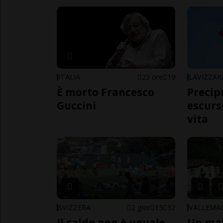
ITALIA
23 ore
19
LAVIZZAR
È morto Francesco
Precip
Guccini
escursi
vita
SVIZZERA
2 gior
15
32
VALLEMA
Il caldo non è uguale
Un ma