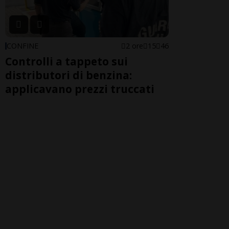
CONFINE
2 ore
15
46
Controlli a tappeto sui
distributori di benzina:
applicavano prezzi truccati