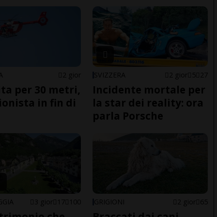
A
2 gior
SVIZZERA
2 gior
5
27
ita per 30 metri,
Incidente mortale per
onista in fin di
la star dei reality: ora
parla Porsche
GGIA
3 gior
17
100
GRIGIONI
2 gior
65
trimonio che
Braccati dai cani