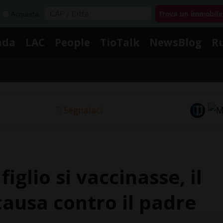
Acquista
nda
LAC
People
TioTalk
NewsBlog
R
Segnalaci
figlio si vaccinasse, il
causa contro il padre