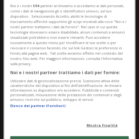
che riunirà sei partecipanti dalla Svizzera
Noi e i nostri
594
partner archiviamo e accediamo ai dati personali,
come i dati di navigazione gli o identificatori univoci, sul tuo
dispositivo . Selezionando Accetto, abiliti le tecnologie di
e dall’estero per sviluppare cortometraggi
tracciamento affinché supportino gli scopi mostrati alla voce "Noi e i
nostri partner trattiamo i dati da fornire". Nel caso in cui queste
in dialogo con il territorio, la comunità
tecnologie dovessero essere disabilitate, alcuni contenuti e annunci
visualizzati potrebbero non essere rilevanti. Puoi accedere
locale e l’Archivio audiovisivo della
nuovamente a questo menu per modificare le tue scelte o per
revocare il consenso facendo clic sul link Gestisci le preferenze in
Capriasca e Val Colla.
fondo alla pagina web.. Tali scelte avranno effetto nel contesto del
nostro Sito web. Per maggiori informazioni, consulta l'Informativa
sulla privacy.
Il progetto promuove creazione artistica e
Noi e i nostri partner trattiamo i dati per fornire:
sperimentazione collettiva attraverso un
Utilizzare dati di geolocalizzazione precisi. Scansione attiva delle
caratteristiche del dispositivo ai fini dell’identificazione. Archiviare
processo collaborativo e una produzione
informazioni su dispositivo e/o accedervi. Pubblicità e contenuti
personalizzati, misurazione delle prestazioni dei contenuti e degli
leggera, invitando i partecipanti a
annunci, ricerche sul pubblico, sviluppo di servizi.
Elenco dei partner (fornitori)
trasformare luoghi, memorie e materiali
d’archivio in nuove forme
Mostra finalità
cinematografiche. Centrale è l’idea del