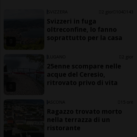
SVIZZERA
2 gior
104
143
Svizzeri in fuga
oltreconfine, lo fanno
soprattutto per la casa
LUGANO
2 gior
25enne scompare nelle
acque del Ceresio,
ritrovato privo di vita
ASCONA
15 ore
Ragazzo trovato morto
nella terrazza di un
ristorante