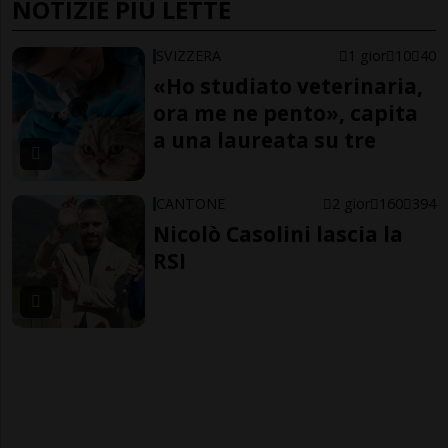
NOTIZIE PIÙ LETTE
SVIZZERA
1 gior
10
40
«Ho studiato veterinaria,
ora me ne pento», capita
a una laureata su tre
CANTONE
2 gior
160
394
Nicolò Casolini lascia la
RSI