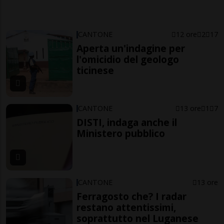
CANTONE
12 ore
2
17
Aperta un'indagine per
l'omicidio del geologo
ticinese
CANTONE
13 ore
1
7
DISTI, indaga anche il
Ministero pubblico
CANTONE
13 ore
Ferragosto che? I radar
restano attentissimi,
soprattutto nel Luganese