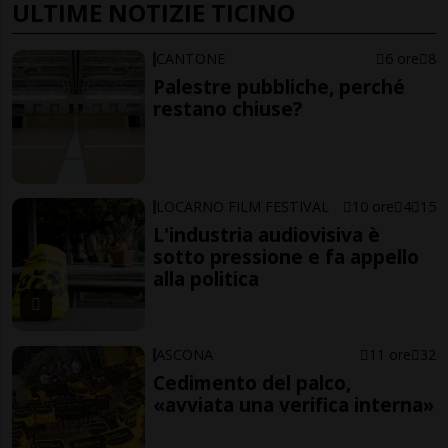
ULTIME NOTIZIE TICINO
CANTONE
6 ore
8
Palestre pubbliche, perché
restano chiuse?
LOCARNO FILM FESTIVAL
10 ore
4
15
L'industria audiovisiva è
sotto pressione e fa appello
alla politica
ASCONA
11 ore
32
Cedimento del palco,
«avviata una verifica interna»