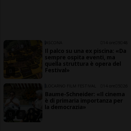
ASCONA
14 ore
9
48
Il palco su una ex piscina: «Da
sempre ospita eventi, ma
quella struttura è opera del
Festival»
LOCARNO FILM FESTIVAL
14 ore
5
26
Baume-Schneider: «Il cinema
è di primaria importanza per
la democrazia»