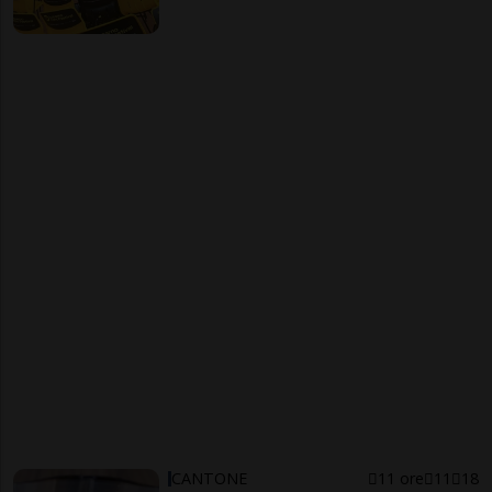
CANTONE
11 ore
11
18