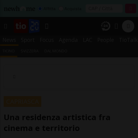
Affitta
Acquista
News
Sport
Focus
Agenda
LAC
People
TioTalk
TICINO
SVIZZERA
DAL MONDO
CAPRIASCA
Una residenza artistica fra
cinema e territorio