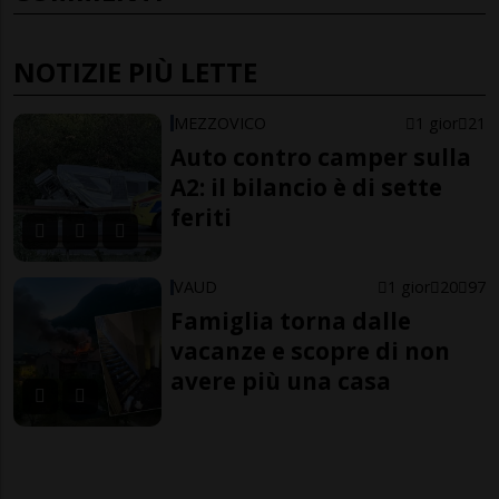
NOTIZIE PIÙ LETTE
MEZZOVICO
1 gior
21
Auto contro camper sulla
A2: il bilancio è di sette
feriti
VAUD
1 gior
20
97
Famiglia torna dalle
vacanze e scopre di non
avere più una casa