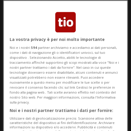
Ticino. In tutte le aree dove sono stati
effettuati i test non sono da attendersi
minacce per la salute.
I prelievi e le analisi rientrano nella
La vostra privacy è per noi molto importante
consueta attività di controllo che precede
Noi e i nostri
594
partner archiviamo e accediamo ai dati personali,
come i dati di navigazione gli o identificatori univoci, sul tuo
l’avvio della stagione balneare. «D'estate,
dispositivo . Selezionando Accetto, abiliti le tecnologie di
tracciamento affinché supportino gli scopi mostrati alla voce "Noi e i
a dipendenza delle condizioni ambientali,
nostri partner trattiamo i dati da fornire". Nel caso in cui queste
tecnologie dovessero essere disabilitate, alcuni contenuti e annunci
è possibile che in alcune zone sia del
visualizzati potrebbero non essere rilevanti. Puoi accedere
nuovamente a questo menu per modificare le tue scelte o per
Verbano che del Ceresio, siano presenti
revocare il consenso facendo clic sul link Gestisci le preferenze in
fondo alla pagina web.. Tali scelte avranno effetto nel contesto del
cercarie che possono causare la dermatite
nostro Sito web. Per maggiori informazioni, consulta l'Informativa
sulla privacy.
del bagnante o che si verifichi una
Noi e i nostri partner trattiamo i dati per fornire:
proliferazione cianobatterica con un
Utilizzare dati di geolocalizzazione precisi. Scansione attiva delle
caratteristiche del dispositivo ai fini dell’identificazione. Archiviare
informazioni su dispositivo e/o accedervi. Pubblicità e contenuti
potenziale pericolo per la salute dei