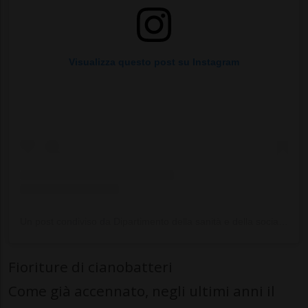
Visualizza questo post su Instagram
Un post condiviso da Dipartimento della sanità e della socialità (@sanita_socialita_ticino)
Fioriture di cianobatteri
Come già accennato, negli ultimi anni il