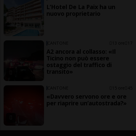
L’Hotel De La Paix ha un
nuovo proprietario
CANTONE
13 ore
17
A2 ancora al collasso: «Il
Ticino non può essere
ostaggio del traffico di
transito»
CANTONE
15 ore
45
«Davvero servono ore e ore
per riaprire un’autostrada?»