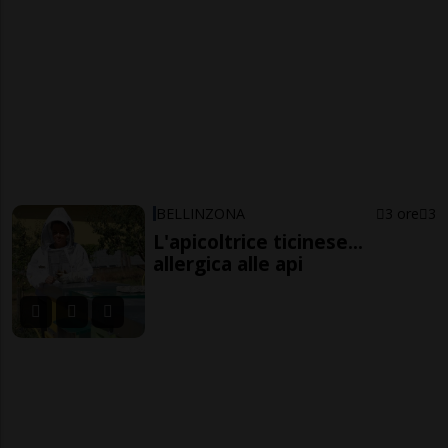
BELLINZONA
3 ore
3
L'apicoltrice ticinese...
allergica alle api