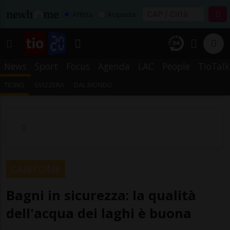
Affitta
Acquista
News
Sport
Focus
Agenda
LAC
People
TioTalk
TICINO
SVIZZERA
DAL MONDO
CANTONE
Bagni in sicurezza: la qualità
dell'acqua dei laghi è buona