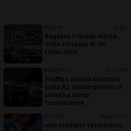
ASCONA
2 gior
Ragazzo trovato morto
nella terrazza di un
ristorante
MEZZOVICO
1 gior
99
Traffico ancora bloccato
sulla A2, automobilisti in
strada e tanta
frustrazione
SVIZZERA
3 gior
24
52
«Ho studiato veterinaria,