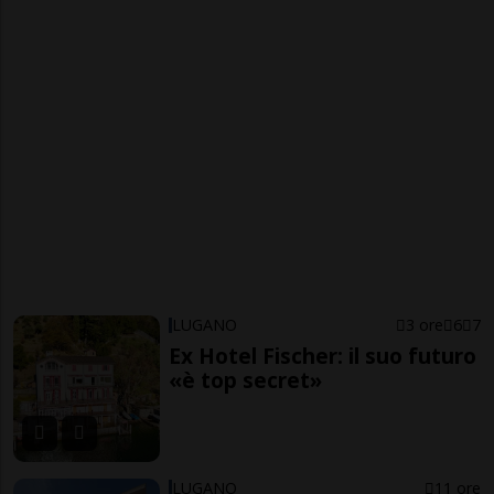
LUGANO
3 ore
6
7
Ex Hotel Fischer: il suo futuro
«è top secret»
LUGANO
11 ore