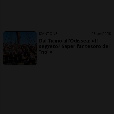
CANTONE
3 ore
2
8
Dal Ticino all'Odissea: «Il
segreto? Saper far tesoro dei
“no”»