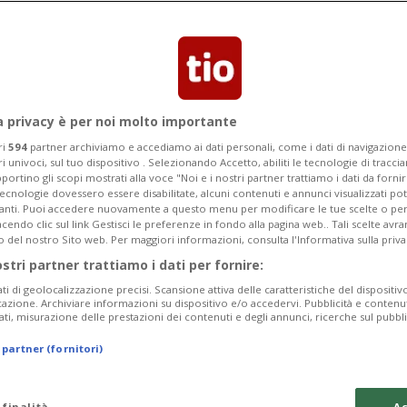
ai volontari del Consorzio Valle del
a privacy è per noi molto importante
ri
594
partner archiviamo e accediamo ai dati personali, come i dati di navigazione 
ri univoci, sul tuo dispositivo . Selezionando Accetto, abiliti le tecnologie di tracc
portino gli scopi mostrati alla voce "Noi e i nostri partner trattiamo i dati da fornir
tecnologie dovessero essere disabilitate, alcuni contenuti e annunci visualizzati 
vanti. Puoi accedere nuovamente a questo menu per modificare le tue scelte o per
endo clic sul link Gestisci le preferenze in fondo alla pagina web.. Tali scelte avr
o del nostro Sito web. Per maggiori informazioni, consulta l'Informativa sulla priva
ostri partner trattiamo i dati per fornire:
ati di geolocalizzazione precisi. Scansione attiva delle caratteristiche del dispositivo 
icazione. Archiviare informazioni su dispositivo e/o accedervi. Pubblicità e contenu
ati, misurazione delle prestazioni dei contenuti e degli annunci, ricerche sul pubbl
 partner (fornitori)
 finalità
Ac