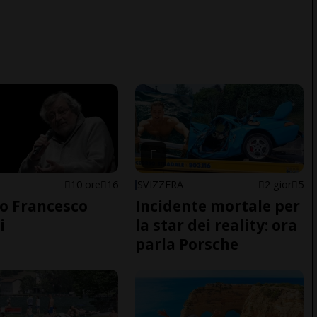
10 ore
16
SVIZZERA
2 gior
5
o Francesco
Incidente mortale per
i
la star dei reality: ora
parla Porsche