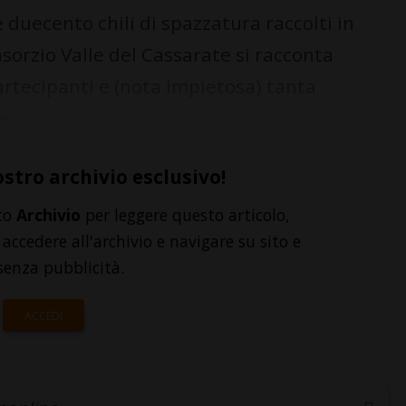
duecento chili di spazzatura raccolti in
nsorzio Valle del Cassarate si racconta
rtecipanti e (nota impietosa) tanta
 ...
ostro archivio esclusivo!
to
Archivio
per leggere questo articolo,
accedere all'archivio e navigare su sito e
senza pubblicità.
ACCEDI