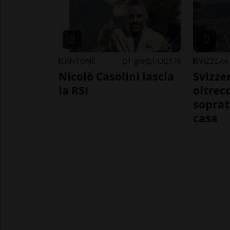
CANTONE
1 gior
143
376
SVIZZERA
Nicolò Casolini lascia
Svizzer
la RSI
oltrec
soprat
casa