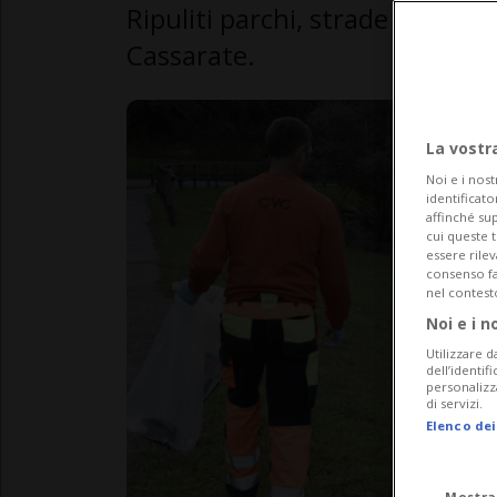
Ripuliti parchi, strade e rive d
Cassarate.
La vostr
Noi e i nost
identificato
affinché sup
cui queste 
essere rile
consenso fac
nel contest
Noi e i n
Utilizzare d
dell’identif
personalizz
di servizi.
Elenco dei
Mostra