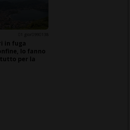
1 gior
99
138
i in fuga
onfine, lo fanno
tutto per la