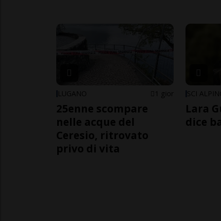
LUGANO
1 gior
SCI ALPI
25enne scompare
Lara G
nelle acque del
dice b
Ceresio, ritrovato
privo di vita