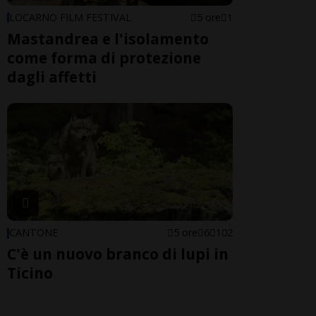
LOCARNO FILM FESTIVAL
5 ore
1
Mastandrea e l'isolamento
come forma di protezione
dagli affetti
CANTONE
5 ore
6
102
C'è un nuovo branco di lupi in
Ticino