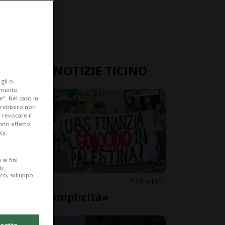
ULTIME NOTIZIE TICINO
gli o
iamento
e". Nel caso in
potrebbero non
 revocare il
anno effetto
cy.
ai fini
ti
ico, sviluppo
LOCARNO
23 min
1
«Basta complicità»
cetto