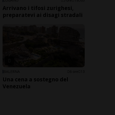
LUGANO
5 ore
19
63
Arrivano i tifosi zurighesi,
preparatevi ai disagi stradali
BALERNA
6 ore
13
Una cena a sostegno del
Venezuela