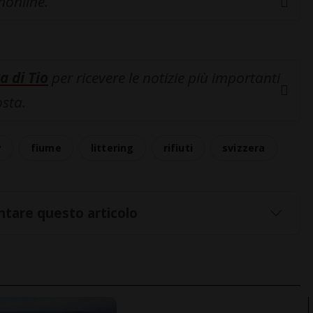
inonline.
a di Tio
per ricevere le notizie più importanti
osta.
y
fiume
littering
rifiuti
svizzera
tare questo articolo