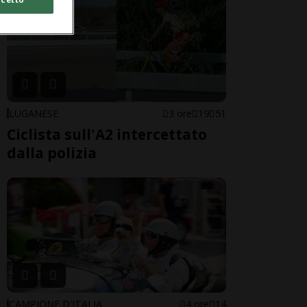
LUGANESE
3 ore
19
51
Ciclista sull'A2 intercettato
dalla polizia
CAMPIONE D'ITALIA
4 ore
14