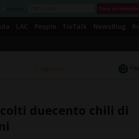
Acquista
nda
LAC
People
TioTalk
NewsBlog
R
Segnalaci
colti duecento chili di
ni