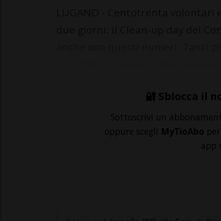
LUGANO - Centotrenta volontari e 
due giorni: il Clean-up day del Co
anche con questi numeri. Tanti pa
spazzatura raccolta che comunque
🔐 Sblocca il n
Sottoscrivi un abbonamen
oppure scegli
MyTioAbo
per 
app 