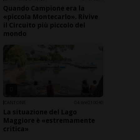
Quando Campione era la
«piccola Montecarlo». Rivive
il Circuito più piccolo del
mondo
CANTONE
4 ore
10
40
La situazione del Lago
Maggiore è «estremamente
critica»