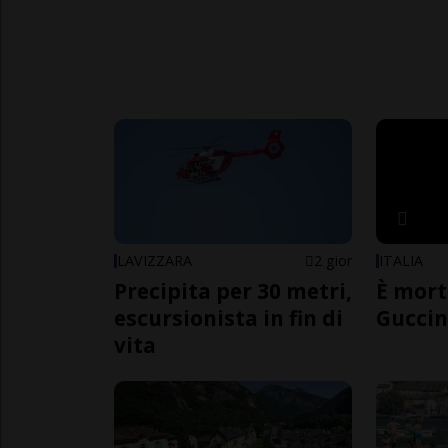
LAVIZZARA
2 gior
ITALIA
Precipita per 30 metri,
È mort
escursionista in fin di
Guccin
vita