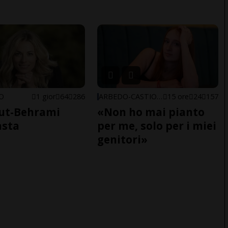
NO
1 gior
64
286
ARBEDO-CASTIONE
15 ore
24
157
ut-Behrami
«Non ho mai pianto
asta
per me, solo per i miei
genitori»