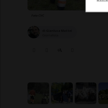
Foto CVC
di Gianluca Mattei
Giornalista