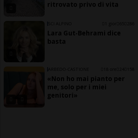
ritrovato privo di vita
SCI ALPINO
1 gior
65
286
Lara Gut-Behrami dice
basta
ARBEDO-CASTIONE
18 ore
24
158
«Non ho mai pianto per
me, solo per i miei
genitori»