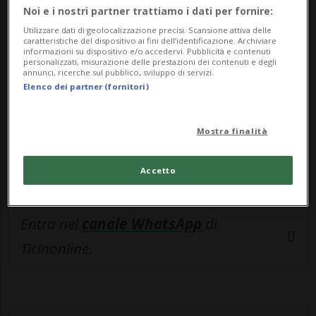
Noi e i nostri partner trattiamo i dati per fornire:
esclusivo!
Utilizzare dati di geolocalizzazione precisi. Scansione attiva delle
caratteristiche del dispositivo ai fini dell’identificazione. Archiviare
Sottoscrivi un abbonamento
Archivio
per
informazioni su dispositivo e/o accedervi. Pubblicità e contenuti
personalizzati, misurazione delle prestazioni dei contenuti e degli
leggere questo articolo, oppure scegli
annunci, ricerche sul pubblico, sviluppo di servizi.
Elenco dei partner (fornitori)
MyTioAbo
per accedere all'archivio e
navigare su sito e app senza pubblicità.
Mostra finalità
ACCEDI
Accetto
Entra nel
canale WhatsApp
di
Ticinonline.