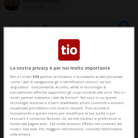
di Adriano De Neri
Giornalista
02 lug 2021 - 12:17
BERNA - La consigliera federale Simonetta
La vostra privacy è per noi molto importante
Sommaruga, reagendo tramite il suo
Noi e i nostri
594
partner archiviamo e accediamo ai dati personali,
come i dati di navigazione gli o identificatori univoci, sul tuo
servizio di comunicazione a un rapporto
dispositivo . Selezionando Accetto, abiliti le tecnologie di
tracciamento affinché supportino gli scopi mostrati alla voce "Noi e i
che menziona numerosi casi di lesioni
nostri partner trattiamo i dati da fornire". Nel caso in cui queste
tecnologie dovessero essere disabilitate, alcuni contenuti e annunci
della personalità in seno alla RTS, insiste
visualizzati potrebbero non essere rilevanti. Puoi accedere
nuovamente a questo menu per modificare le tue scelte o per
sulla necessità di un cambiamento cul...
revocare il consenso facendo clic sul link Gestisci le preferenze in
fondo alla pagina web.. Tali scelte avranno effetto nel contesto del
nostro Sito web. Per maggiori informazioni, consulta l'Informativa
sulla privacy.
🔐 Sblocca il nostro archivio