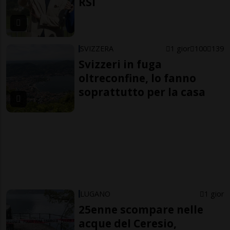
RSI
SVIZZERA
1 gior
100
139
Svizzeri in fuga
oltreconfine, lo fanno
soprattutto per la casa
LUGANO
1 gior
25enne scompare nelle
acque del Ceresio,