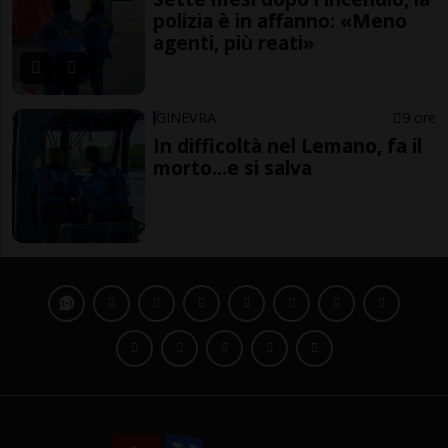
polizia è in affanno: «Meno
agenti, più reati»
GINEVRA
9 ore
In difficoltà nel Lemano, fa il
morto...e si salva