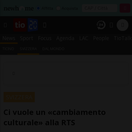
Affitta
Acquista
News
Sport
Focus
Agenda
LAC
People
TioTalk
TICINO
SVIZZERA
DAL MONDO
SVIZZERA
Ci vuole un «cambiamento
culturale» alla RTS