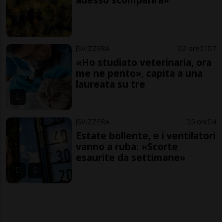
SVIZZERA
2 ore
1
7
«Ho studiato veterinaria, ora
me ne pento», capita a una
laureata su tre
SVIZZERA
5 ore
4
Estate bollente, e i ventilatori
vanno a ruba: «Scorte
esaurite da settimane»