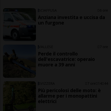
SCIAFFUSA
6 ore
Anziana investita e uccisa da
un furgone
VALLESE
7 ore
Perde il controllo
dell'escavatrice: operaio
muore a 39 anni
SVIZZERA
7 ore
14
44
Più pericolosi delle moto: è
allarme per i monopattini
elettrici