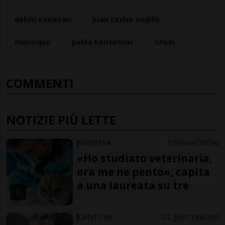
debiti societari
juan carlos trujillo
municipio
pablo bentancur
tifosi
COMMENTI
NOTIZIE PIÙ LETTE
SVIZZERA
20 ore
10
36
«Ho studiato veterinaria,
ora me ne pento», capita
a una laureata su tre
CANTONE
2 gior
159
394