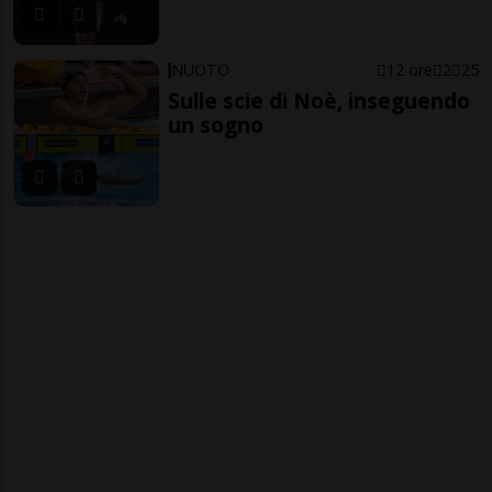
NUOTO
12 ore
2
25
Sulle scie di Noè, inseguendo
un sogno