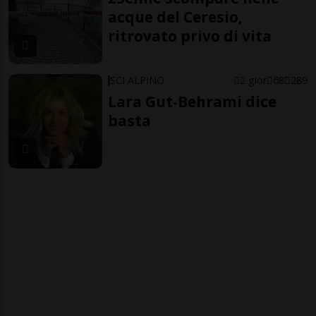
acque del Ceresio,
ritrovato privo di vita
SCI ALPINO
2 gior
68
289
Lara Gut-Behrami dice
basta