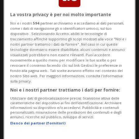
momento della cessione societaria della
La vostra privacy è per noi molto importante
scorsa estate.
Noi e i nostri
594
partner archiviamo e accediamo ai dati personali,
come i dati di navigazione gli o identificatori univoci, sul tuo
dispositivo . Selezionando Accetto, abiliti le tecnologie di
tracciamento affinché supportino gli scopi mostrati alla voce "Noi e i
Dal giorno dell’uscita di scena del
nostri partner trattiamo i dati da fornire". Nel caso in cui queste
tecnologie dovessero essere disabilitate, alcuni contenuti e annunci
colombiano però poco o nulla si è mosso
visualizzati potrebbero non essere rilevanti. Puoi accedere
nuovamente a questo menu per modificare le tue scelte o per
nella Capitale - secondo la RSI le trattative
revocare il consenso facendo clic sul link Gestisci le preferenze in
fondo alla pagina web.. Tali scelte avranno effetto nel contesto del
con la cordata "ticinese" si sarebbero
nostro Sito web. Per maggiori informazioni, consulta l'Informativa
sulla privacy.
addirittura arenate - tanto da avvicinare,
Noi e i nostri partner trattiamo i dati per fornire:
in caso di mancanza “di elementi
Utilizzare dati di geolocalizzazione precisi. Scansione attiva delle
caratteristiche del dispositivo ai fini dell’identificazione. Archiviare
sufficienti a comprovare la continuità
informazioni su dispositivo e/o accedervi. Pubblicità e contenuti
personalizzati, misurazione delle prestazioni dei contenuti e degli
aziendale e l'effettiva disponibilità dei
annunci, ricerche sul pubblico, sviluppo di servizi.
Elenco dei partner (fornitori)
mezzi necessari al risanamento della