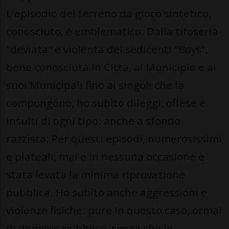
L'episodio del terreno da gioco sintetico,
conosciuto, è emblematico. Dalla tifoseria
"deviata" e violenta dei sedicenti "Boys",
bene conosciuta in Citta, al Municipio e ai
suoi Municipali fino ai singoli che la
compongono, ho subìto dileggi, offese e
insulti di ogni tipo: anche a sfondo
razzista. Per questi episodi, numerosissimi
e plateali, mai e in nessuna occasione è
stata levata la minima riprovazione
pubblica. Ho subìto anche aggressioni e
violenze fisiche: pure in questo caso, ormai
di dominio pubblico, senza che le