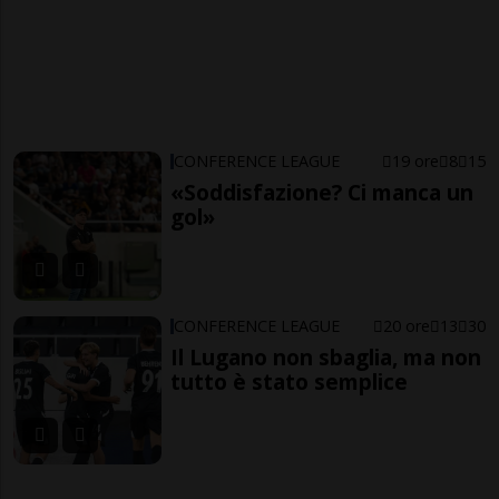
CONFERENCE LEAGUE
19 ore
8
15
«Soddisfazione? Ci manca un
gol»
CONFERENCE LEAGUE
20 ore
13
30
Il Lugano non sbaglia, ma non
tutto è stato semplice