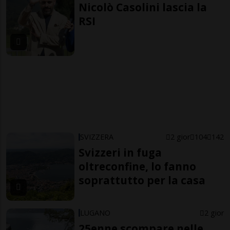
Nicolò Casolini lascia la
RSI
SVIZZERA
2 gior
104
142
Svizzeri in fuga
oltreconfine, lo fanno
soprattutto per la casa
LUGANO
2 gior
25enne scompare nelle