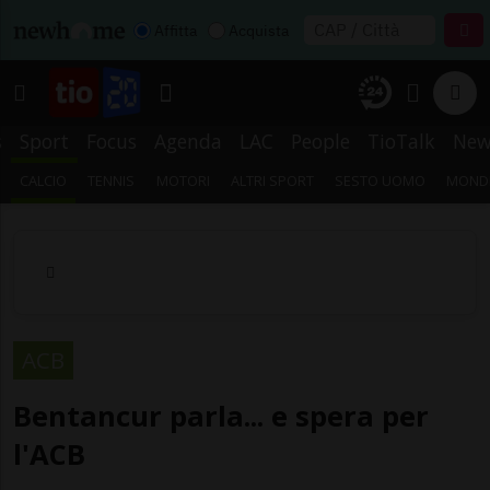
Affitta
Acquista
s
Sport
Focus
Agenda
LAC
People
TioTalk
New
CALCIO
TENNIS
MOTORI
ALTRI SPORT
SESTO UOMO
MONDI
ACB
Bentancur parla... e spera per
l'ACB