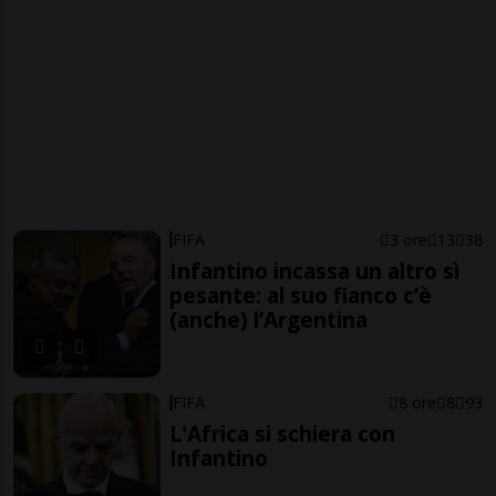
FIFA
3 ore
13
38
Infantino incassa un altro sì
pesante: al suo fianco c’è
(anche) l’Argentina
FIFA
8 ore
8
93
L'Africa si schiera con
Infantino