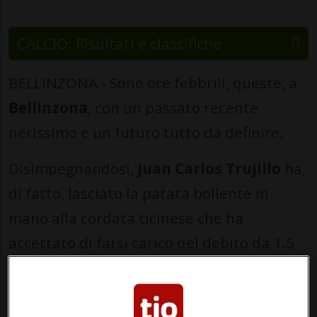
CALCIO: Risultati e classifiche
BELLINZONA - Sono ore febbrili, queste, a
Bellinzona
, con un passato recente
nerissimo e un futuro tutto da definire.
Disimpegnandosi,
Juan Carlos Trujillo
ha,
di fatto, lasciato la patata bollente in
mano alla cordata ticinese che ha
accettato di farsi carico del debito da 1.5
milioni di franchi maturato nella stagione
e a
Pablo Bentancur
, chiamato a cedere
sul credito da 800’000 franchi maturato al