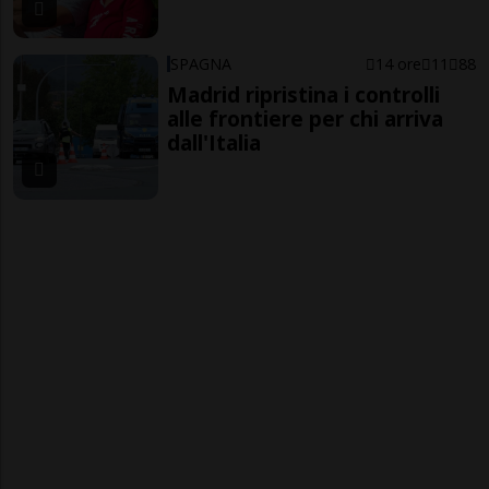
SPAGNA
14 ore
11
88
Madrid ripristina i controlli
alle frontiere per chi arriva
dall'Italia