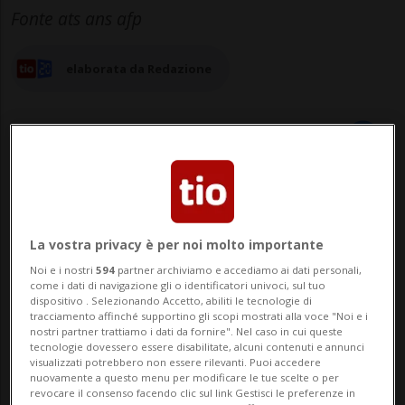
Fonte ats ans afp
elaborata da Redazione
28 apr 2026 - 14:36
3
BEIRUT - «Ci aspettiamo che ci sia un
La vostra privacy è per noi molto importante
Noi e i nostri
594
partner archiviamo e accediamo ai dati personali,
ritorno limitato ai combattimenti e poi il
come i dati di navigazione gli o identificatori univoci, sul tuo
dispositivo . Selezionando Accetto, abiliti le tecnologie di
passaggio ai negoziati»: lo ha dichiarato
tracciamento affinché supportino gli scopi mostrati alla voce "Noi e i
nostri partner trattiamo i dati da fornire". Nel caso in cui queste
un funzionario iraniano di alto livello ad Al
tecnologie dovessero essere disabilitate, alcuni contenuti e annunci
visualizzati potrebbero non essere rilevanti. Puoi accedere
Arabiya.
nuovamente a questo menu per modificare le tue scelte o per
revocare il consenso facendo clic sul link Gestisci le preferenze in