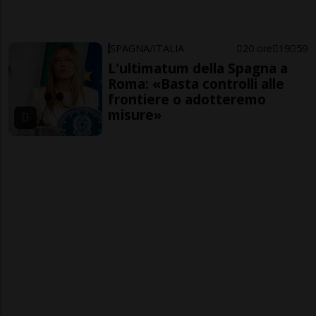
SPAGNA/ITALIA
20 ore
19
59
L'ultimatum della Spagna a
Roma: «Basta controlli alle
frontiere o adotteremo
misure»