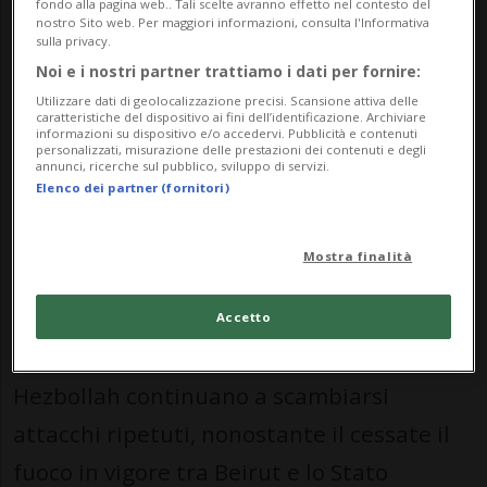
fondo alla pagina web.. Tali scelte avranno effetto nel contesto del
nostro Sito web. Per maggiori informazioni, consulta l'Informativa
Dal canto suo, «Israele non ha ambizioni
sulla privacy.
territoriali in Libano. La nostra presenza
Noi e i nostri partner trattiamo i dati per fornire:
Utilizzare dati di geolocalizzazione precisi. Scansione attiva delle
nelle aree lungo il confine settentrionale
caratteristiche del dispositivo ai fini dell’identificazione. Archiviare
informazioni su dispositivo e/o accedervi. Pubblicità e contenuti
del Paese ha un unico scopo: proteggere i
personalizzati, misurazione delle prestazioni dei contenuti e degli
annunci, ricerche sul pubblico, sviluppo di servizi.
nostri cittadini». Lo ha dichiarato il
Elenco dei partner (fornitori)
ministro degli Esteri israeliano Gideon
Mostra finalità
Sa'ar durante una conferenza stampa con
l'omologo serbo, Marko Djuric.
Accetto
Le parole di Sa'ar arrivano mentre l'Idf ed
Hezbollah continuano a scambiarsi
attacchi ripetuti, nonostante il cessate il
fuoco in vigore tra Beirut e lo Stato