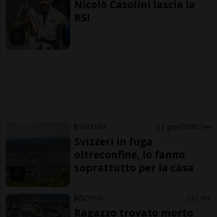
Nicolò Casolini lascia la
RSI
SVIZZERA
3 gior
106
144
Svizzeri in fuga
oltreconfine, lo fanno
soprattutto per la casa
ASCONA
21 ore
Ragazzo trovato morto