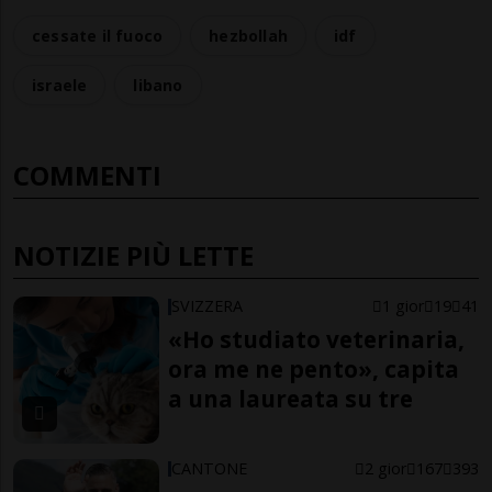
cessate il fuoco
hezbollah
idf
israele
libano
COMMENTI
NOTIZIE PIÙ LETTE
SVIZZERA
1 gior
19
41
«Ho studiato veterinaria,
ora me ne pento», capita
a una laureata su tre
CANTONE
2 gior
167
393