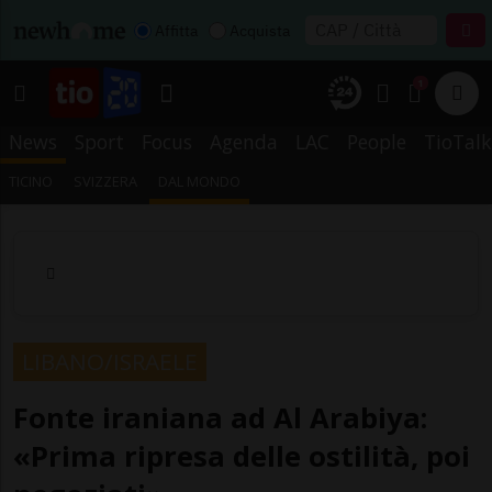
Affitta
Acquista
1
News
Sport
Focus
Agenda
LAC
People
TioTalk
TICINO
SVIZZERA
DAL MONDO
LIBANO/ISRAELE
Fonte iraniana ad Al Arabiya:
«Prima ripresa delle ostilità, poi