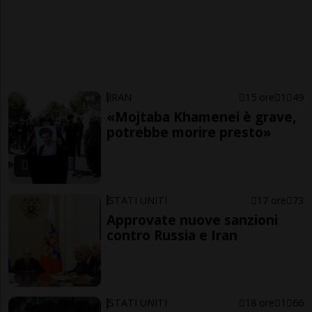
IRAN
15 ore
1
49
«Mojtaba Khamenei è grave,
potrebbe morire presto»
STATI UNITI
17 ore
73
Approvate nuove sanzioni
contro Russia e Iran
STATI UNITI
18 ore
1
66