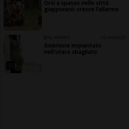
Orsi a spasso nelle città
giapponesi: cresce l’allarme
DAL MONDO
2 ore
2
23
Embrione impiantato
nell'utero sbagliato